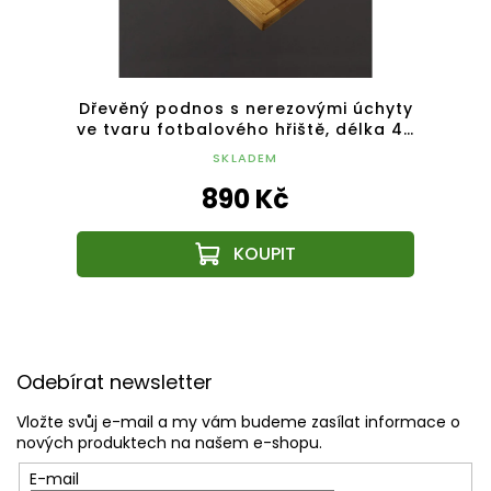
kem,
Dřevěný podnos s nerezovými úchyty
5 cm,
ve tvaru fotbalového hřiště, délka 46
or
cm, český výrobek
SKLADEM
890 Kč
Z
á
Odebírat newsletter
p
a
Vložte svůj e-mail a my vám budeme zasílat informace o
t
nových produktech na našem e-shopu.
í
E-mail