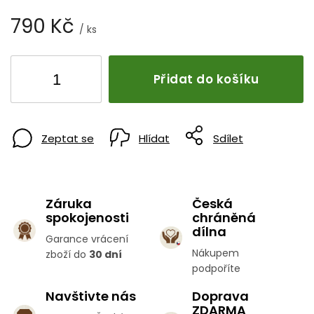
790 Kč
/ ks
Přidat do košíku
Zeptat se
Hlídat
Sdílet
Záruka
Česká
spokojenosti
chráněná
dílna
Garance vrácení
Nákupem
zboží do
30 dní
podpoříte
Navštivte nás
Doprava
ZDARMA