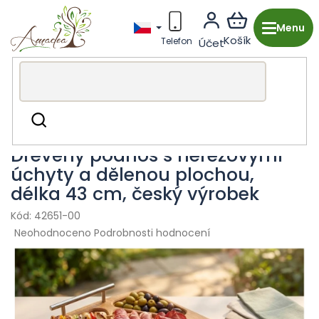
Přejít
na
obsah
Dřevěná výroba z Česka
Kuchyně & stolování
Hledat
Podnosy & dózy
Dřevěný podnos s nerezovými
úchyty a dělenou plochou,
délka 43 cm, český výrobek
42651-00
Průměrné
Neohodnoceno
Podrobnosti hodnocení
hodnocení
produktu
je
0,0
z
5