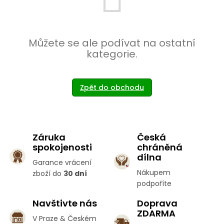
Můžete se ale podívat na ostatní
kategorie.
Zpět do obchodu
Záruka
Česká
spokojenosti
chráněná
dílna
Garance vrácení
Nákupem
zboží do
30 dní
podpoříte
Navštivte nás
Doprava
ZDARMA
V Praze & Českém