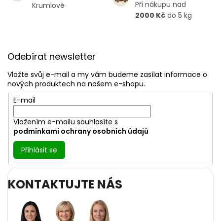
Při nákupu nad
Krumlově
2000 Kč
do 5 kg
Z
á
Odebírat newsletter
p
a
Vložte svůj e-mail a my vám budeme zasílat informace o
t
nových produktech na našem e-shopu.
í
E-mail
Vložením e-mailu souhlasíte s
podmínkami ochrany osobních údajů
Přihlásit se
KONTAKTUJTE NÁS