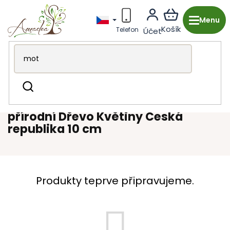
Přejít
na
obsah
Dřevěná výroba z Česka
Dekorace & doplňky
Hledat
Mandaly
přírodní Dřevo Květiny Česká republika 10 cm
přírodní Dřevo Květiny Česká
republika 10 cm
Produkty teprve připravujeme.