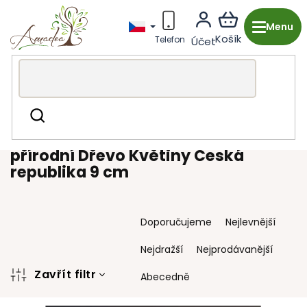
Přejít
na
obsah
Dřevěná výroba z Česka
Dekorace & doplňky
Hledat
Mandaly
přírodní Dřevo Květiny Česká republika 9 cm
přírodní Dřevo Květiny Česká
republika 9 cm
Ř
Doporučujeme
Nejlevnější
a
z
Nejdražší
Nejprodávanější
e
n
Zavřít filtr
Abecedně
í
V
p