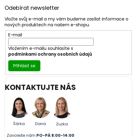
u
á
Odebírat newsletter
p
a
Vložte svůj e-mail a my vám budeme zasílat informace o
t
nových produktech na našem e-shopu.
í
E-mail
Vložením e-mailu souhlasíte s
podmínkami ochrany osobních údajů
Přihlásit se
KONTAKTUJTE NÁS
Šárka
Dana
Zuzka
Zavolejte nám
PO-PÁ 8:00-14:00