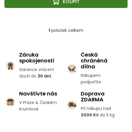
1
položek celkem
O
v
l
á
Záruka
Česká
d
spokojenosti
chráněná
a
c
dílna
Garance vrácení
í
Nákupem
zboží do
30 dní
p
podpoříte
r
v
Navštivte nás
Doprava
k
ZDARMA
y
V Praze & Českém
v
Při nákupu nad
Krumlově
ý
2000 Kč
do 5 kg
p
i
s
Z