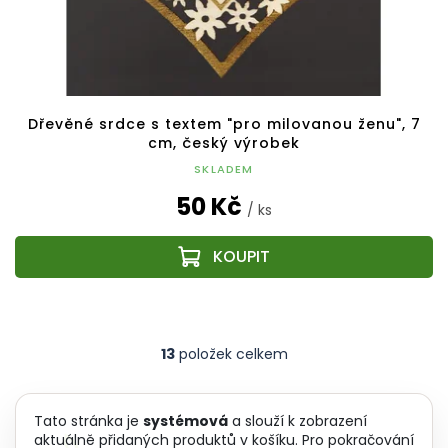
Dřevěné srdce s textem "pro milovanou ženu", 7
cm, český výrobek
SKLADEM
50 Kč
/ ks
13
položek celkem
O
v
l
á
Tato stránka je
systémová
a slouží k zobrazení
d
aktuálně přidaných produktů v košíku. Pro pokračování