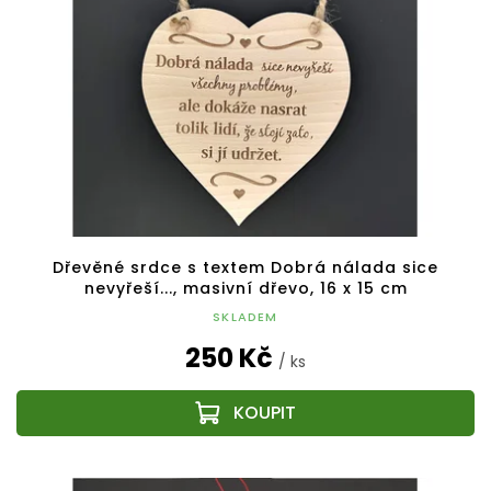
Dřevěné srdce s textem Dobrá nálada sice
nevyřeší..., masivní dřevo, 16 x 15 cm
SKLADEM
250 Kč
/ ks