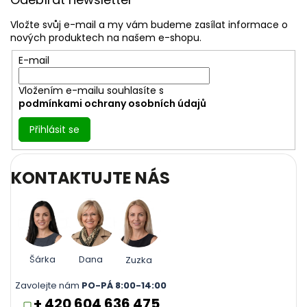
p
a
Vložte svůj e-mail a my vám budeme zasílat informace o
t
nových produktech na našem e-shopu.
í
E-mail
Vložením e-mailu souhlasíte s
podmínkami ochrany osobních údajů
Přihlásit se
KONTAKTUJTE NÁS
Šárka
Dana
Zuzka
Zavolejte nám
PO-PÁ 8:00-14:00
+ 420 604 636 475