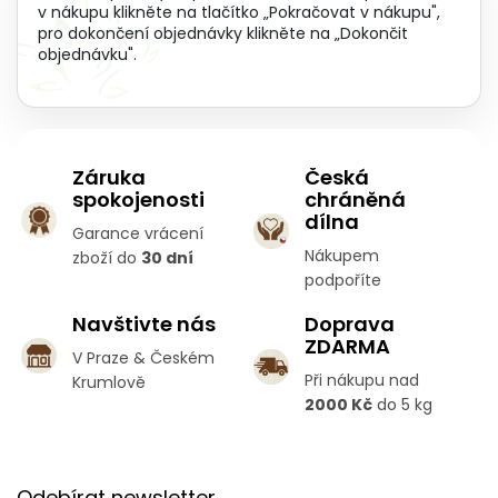
a
v nákupu klikněte na tlačítko „Pokračovat v nákupu",
c
pro dokončení objednávky klikněte na „Dokončit
í
objednávku".
p
r
v
k
y
Záruka
Česká
v
spokojenosti
chráněná
ý
p
dílna
Garance vrácení
i
Nákupem
zboží do
30 dní
s
podpoříte
u
Navštivte nás
Doprava
ZDARMA
V Praze & Českém
Při nákupu nad
Krumlově
2000 Kč
do 5 kg
Z
á
Odebírat newsletter