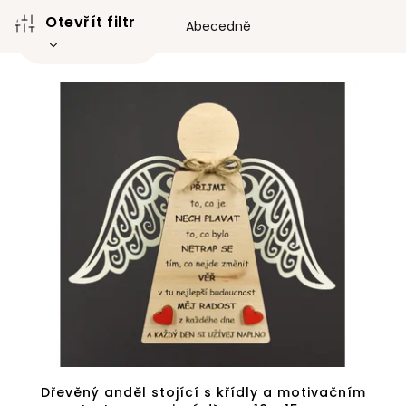
e
Otevřít filtr
n
Abecedně
í
p
V
r
ý
o
p
d
i
u
s
k
p
t
r
ů
o
d
u
k
t
ů
Dřevěný anděl stojící s křídly a motivačním