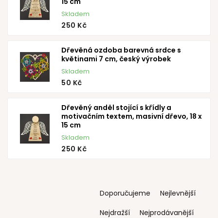
15 cm
Skladem
250 Kč
Dřevěná ozdoba barevná srdce s
květinami 7 cm, český výrobek
Skladem
50 Kč
Dřevěný anděl stojící s křídly a
motivačním textem, masivní dřevo, 18 x
15 cm
Skladem
250 Kč
Ř
Doporučujeme
Nejlevnější
a
z
Nejdražší
Nejprodávanější