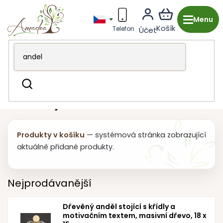
Přejít
na
obsah
Produkty v košíku
Hledat
Produkty v košíku
Produkty v košíku
— systémová stránka zobrazující
aktuálně přidané produkty.
Nejprodávanější
Dřevěný anděl stojící s křídly a
motivačním textem, masivní dřevo, 18 x