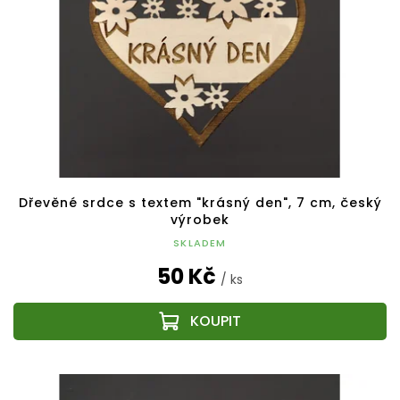
Dřevěné srdce s textem "krásný den", 7 cm, český
výrobek
SKLADEM
50 Kč
/ ks