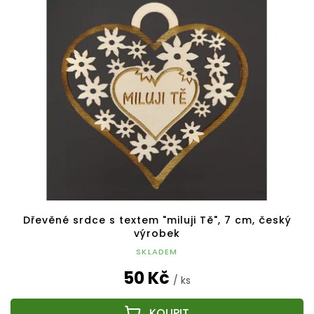
Dřevěné srdce s textem "miluji Tě", 7 cm, český
výrobek
SKLADEM
50 Kč
/ ks