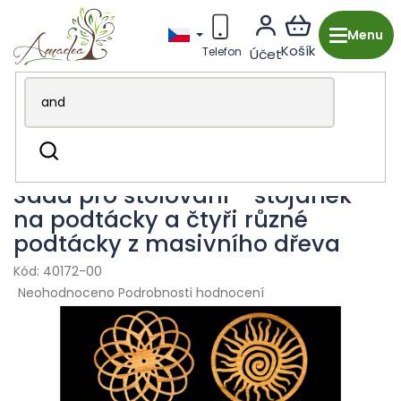
Přejít
na
obsah
Dřevěná výroba z Česka
Kuchyně & stolování
Hledat
Podtácky a prostírání
Sada pro stolování - stojánek
na podtácky a čtyři různé
podtácky z masivního dřeva
40172-00
Průměrné
Neohodnoceno
Podrobnosti hodnocení
hodnocení
produktu
je
0,0
z
5