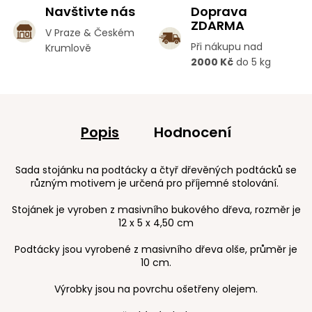
Navštivte nás
Doprava
ZDARMA
V Praze & Českém
Při nákupu nad
Krumlově
2000 Kč
do 5 kg
Popis
Hodnocení
Sada stojánku na podtácky a čtyř dřevěných podtácků se
různým motivem je určená pro příjemné stolování.
Stojánek je vyroben z masivního bukového dřeva, rozměr je
12 x 5 x 4,50 cm
Podtácky jsou vyrobené z masivního dřeva olše, průměr je
10 cm.
Výrobky jsou na povrchu ošetřeny olejem.