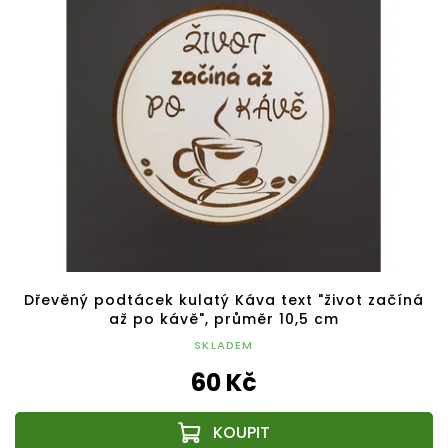
Dřevěný podtácek kulatý Káva text "život začíná
až po kávě", průměr 10,5 cm
SKLADEM
60 Kč