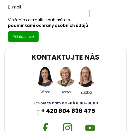
í
E-mail
Vložením e-mailu souhlasíte s
podmínkami ochrany osobních údajů
Přihlásit se
KONTAKTUJTE NÁS
Šárka
Dana
Zuzka
Zavolejte nám
PO-PÁ 8:00-14:00
+ 420 604 636 475