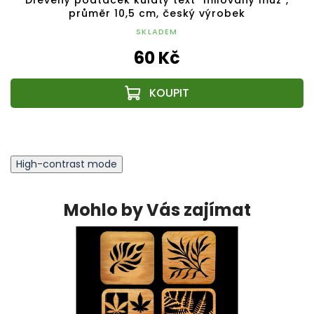
Dřevěný podtácek kulatý text "milovaný muž",
průměr 10,5 cm, český výrobek
SKLADEM
60 Kč
High-contrast mode
Mohlo by Vás zajímat