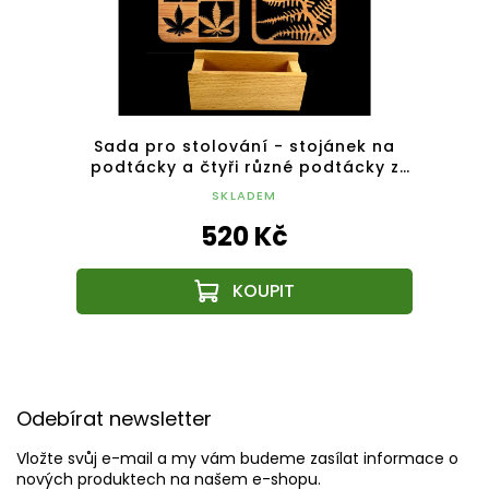
k na
Sada pro stolování - stojánek na
Sad
cky a
podtácky a čtyři různé podtácky z
pod
v
masivního dřeva
SKLADEM
520 Kč
Z
á
Odebírat newsletter
p
a
Vložte svůj e-mail a my vám budeme zasílat informace o
t
nových produktech na našem e-shopu.