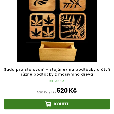
Sada pro stolování - stojánek na podtácky a čtyři
různé podtácky z masivního dřeva
SKLADEM
520 Kč
Měrná
520 Kč / 1 ks
cena: