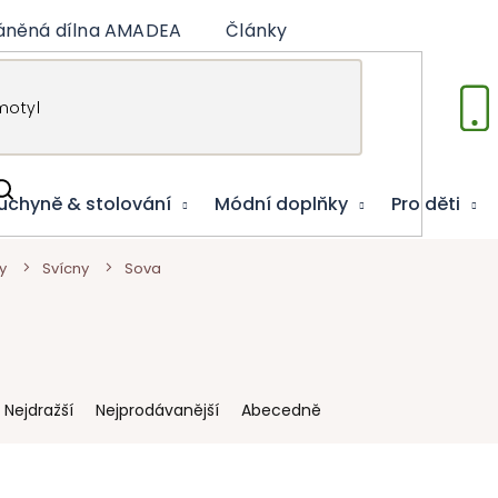
áněná dílna AMADEA
Články
Vzdělávací hry
uchyně & stolování
Módní doplňky
Pro děti
y
Svícny
Sova
Nejdražší
Nejprodávanější
Abecedně