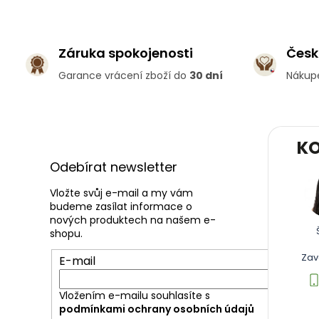
Záruka spokojenosti
Česk
Garance vrácení zboží do
30 dní
Nákup
Z
KO
á
p
Odebírat newsletter
a
t
Vložte svůj e-mail a my vám
budeme zasílat informace o
í
nových produktech na našem e-
shopu.
Zav
E-mail
Vložením e-mailu souhlasíte s
podmínkami ochrany osobních údajů