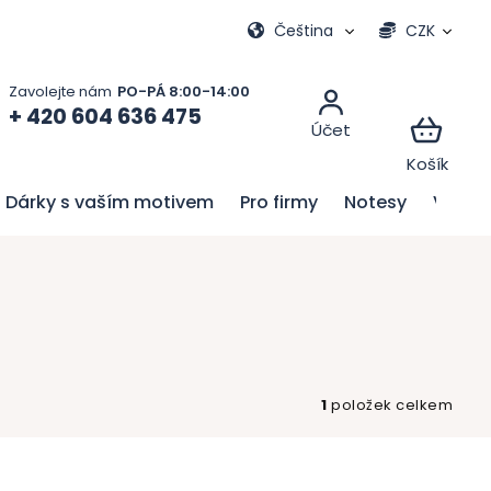
Moje objednávka
Čeština
CZK
+ 420 604 636 475
Dárky s vaším motivem
Pro firmy
Notesy
Velik
1
položek celkem