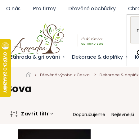
Přejít
O nás
Pro firmy
Dřevěné obchůdky
Chr
na
obsah
Zahrada & grilování
Dekorace & doplňky
K
Dřevěná výroba z Česka
Dekorace & doplňk
Sova
Ř
Zavřít filtr
Doporučujeme
Nejlevnější
a
z
V
e
ý
n