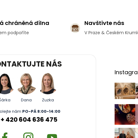
O
v
l
á
á chráněná dílna
Navštivte nás
d
a
em podpoříte
V Praze & Českém Krum
c
í
p
r
v
NTAKTUJTE NÁS
k
Instagr
y
v
ý
p
i
Šárka
Dana
Zuzka
s
u
olejte nám
PO-PÁ 8:00-14:00
+ 420 604 636 475