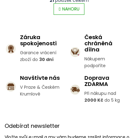
21
položek celkem
v
t
l
NAHORU
r
á
á
d
n
a
k
c
o
Záruka
Česká
í
v
spokojenosti
chráněná
p
á
dílna
r
n
Garance vrácení
v
í
Nákupem
zboží do
30 dní
k
podpoříte
y
v
Navštivte nás
Doprava
ý
ZDARMA
p
V Praze & Českém
i
Při nákupu nad
Krumlově
s
2000 Kč
do 5 kg
u
Z
á
Odebírat newsletter
p
a
Vložte svůj e-mail a my vám budeme zasílat informace o