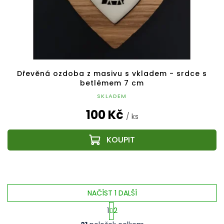
Dřevěná ozdoba z masivu s vkladem - srdce s
betlémem 7 cm
SKLADEM
100 Kč
/ ks
NAČÍST 1 DALŠÍ
1
2
O
S