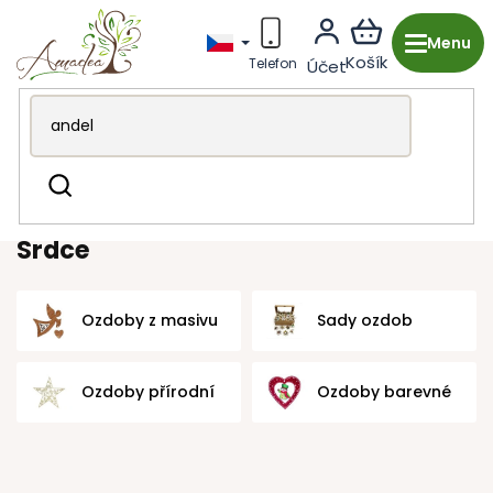
Přejít
na
obsah
Dřevěná výroba z Česka
Vánoce
Dřevěné ozdoby
Hledat
Srdce
Srdce
Ozdoby z masivu
Sady ozdob
Ozdoby přírodní
Ozdoby barevné
Ř