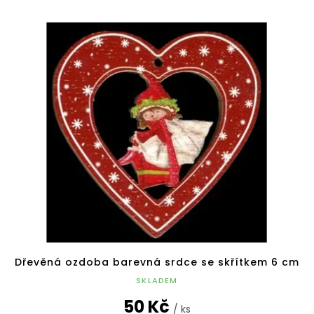
Dřevěná ozdoba barevná srdce se skřítkem 6 cm
SKLADEM
50 Kč
/ ks