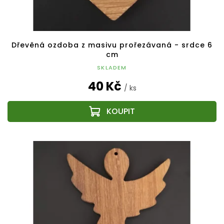
Dřevěná ozdoba z masivu prořezávaná - srdce 6
cm
SKLADEM
40 Kč
/ ks