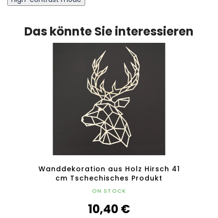
Das könnte Sie interessieren
ch 41
Wanddekoration aus Holz Hirsch 41
Holzd
cm Tschechisches Produkt
ON STOCK
10,40 €