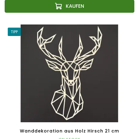
TIPP
Wanddekoration aus Holz Hirsch 21 cm
ON STOCK