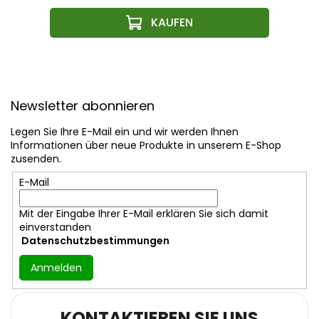
F
u
Newsletter abonnieren
ß
z
Legen Sie Ihre E-Mail ein und wir werden Ihnen
e
Informationen über neue Produkte in unserem E-Shop
i
zusenden.
l
E-Mail
e
Mit der Eingabe Ihrer E-Mail erklären Sie sich damit
einverstanden
Datenschutzbestimmungen
Anmelden
KONTAKTIEREN SIE UNS