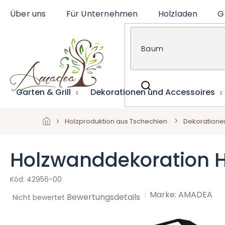
Zum
Über uns
Für Unternehmen
Holzladen
G
Inhalt
springen
Garten & Grill
Dekorationen und Accessoires
Holzproduktion aus Tschechien
Dekoratione
Holzwanddekoration H
42956-00
Marke:
AMADEA
Die
Bewertungsdetails
Nicht bewertet
durchschnittliche
Produktbewertung