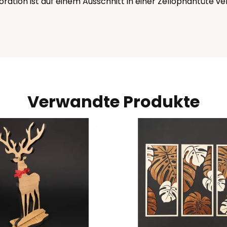
koration ist auf einem Ausschnitt in einer Zellophantüte v
Verwandte Produkte