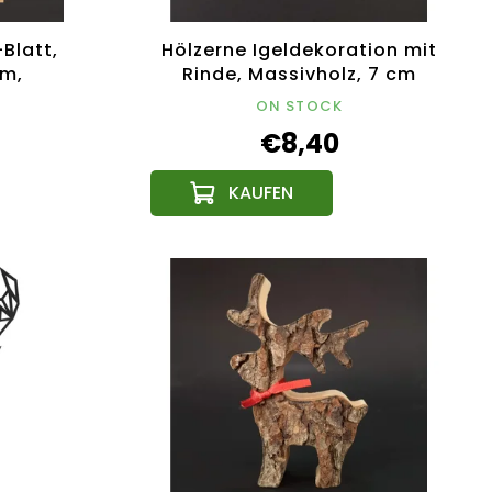
Blatt,
Hölzerne Igeldekoration mit
cm,
Rinde, Massivholz, 7 cm
odukt
ON STOCK
€8,40