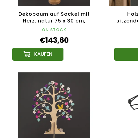
Dekobaum auf Sockel mit
Hol
Herz, natur 75 x 30 cm,
sitzend
tschechisches Produkt
ON STOCK
€143,60