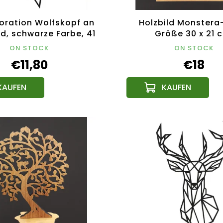
oration Wolfskopf an
Holzbild Monstera-
d, schwarze Farbe, 41
Größe 30 x 21 
chechisches Produkt
tschechisches Pr
ON STOCK
ON STOCK
€11,80
€18