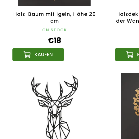
Holz-Baum mit Igeln, Höhe 20
Holzdek
cm
der Wan
cm, ts
ON STOCK
€18