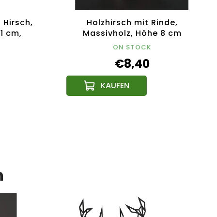
Hirsch,
Holzhirsch mit Rinde,
1 cm,
Massivholz, Höhe 8 cm
odukt
ON STOCK
€8,40
n