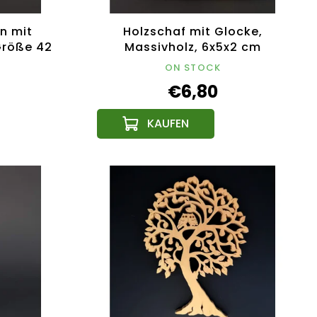
rn mit
Holzschaf mit Glocke,
Größe 42
Massivholz, 6x5x2 cm
sches
ON STOCK
€6,80