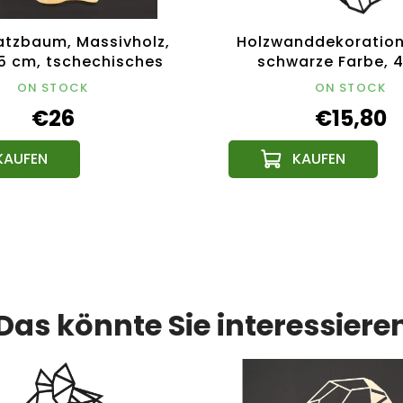
atzbaum, Massivholz,
Holzwanddekoration 
5 cm, tschechisches
schwarze Farbe, 4
Produkt
tschechisches Pr
ON STOCK
ON STOCK
€26
€15,80
Das könnte Sie interessiere