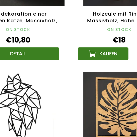
zdekoration einer
Holzeule mit Rin
en Katze, Massivholz,
Massivholz, Höhe 
15x12,5x2,5
ON STOCK
ON STOCK
€10,80
€18
DETAIL