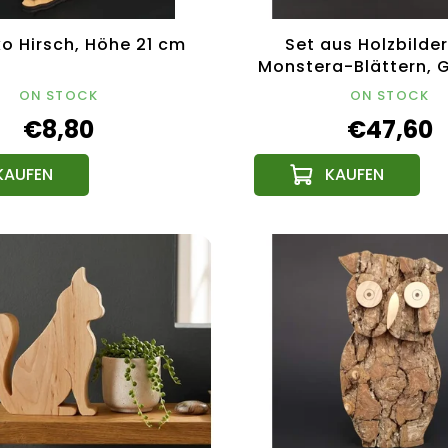
o Hirsch, Höhe 21 cm
Set aus Holzbilde
Monstera-Blättern, 
x 30 cm, tschechi
ON STOCK
ON STOCK
Produkt
€8,80
€47,60