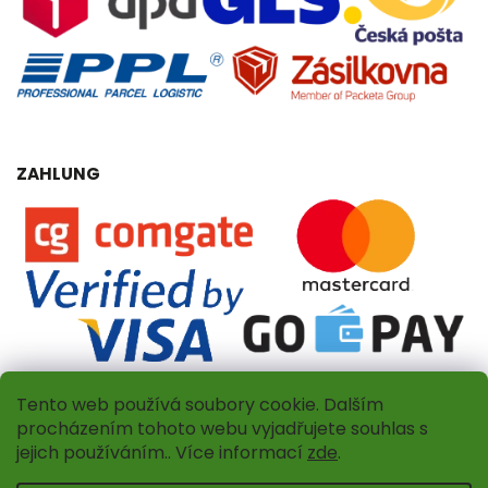
ZAHLUNG
Tento web používá soubory cookie. Dalším
procházením tohoto webu vyjadřujete souhlas s
jejich používáním.. Více informací
zde
.
Copyright 2026
Dřevěný obchůdek
. Alle Rechte