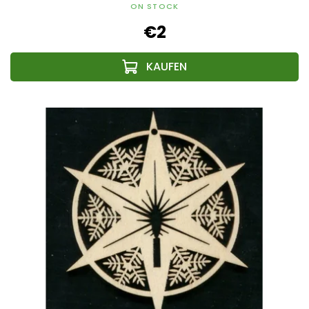
ON STOCK
€2