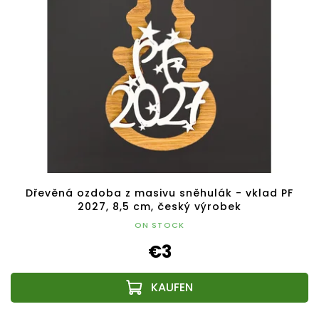
Dřevěná ozdoba z masivu sněhulák - vklad PF
2027, 8,5 cm, český výrobek
ON STOCK
€3