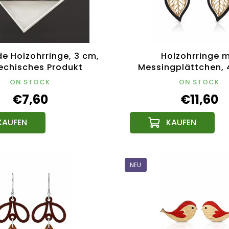
e Holzohrringe, 3 cm,
Holzohrringe m
echisches Produkt
Messingplättchen, 
tschechisches Pr
ON STOCK
ON STOCK
€7,60
€11,60
NEU