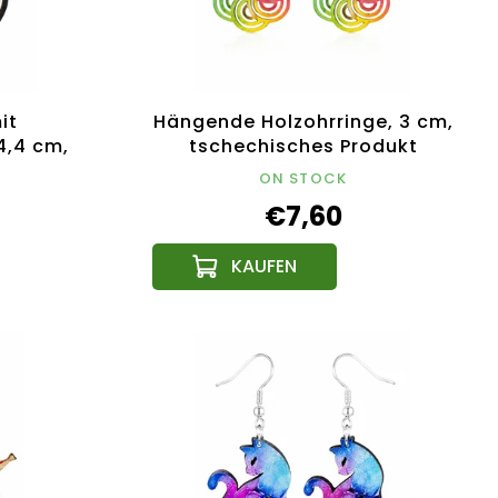
it
Hängende Holzohrringe, 3 cm,
4,4 cm,
tschechisches Produkt
odukt
ON STOCK
€7,60