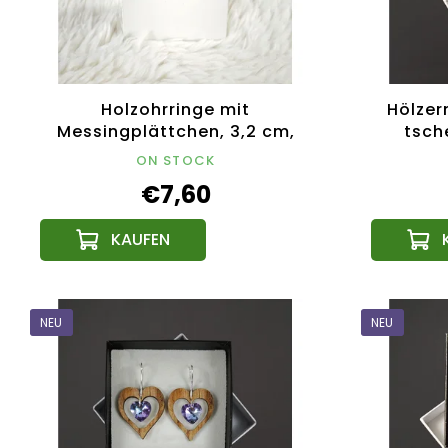
Holzohrringe mit
Hölzer
Messingplättchen, 3,2 cm,
tsch
tschechisches Produkt
ON STOCK
€7,60
NEU
NEU