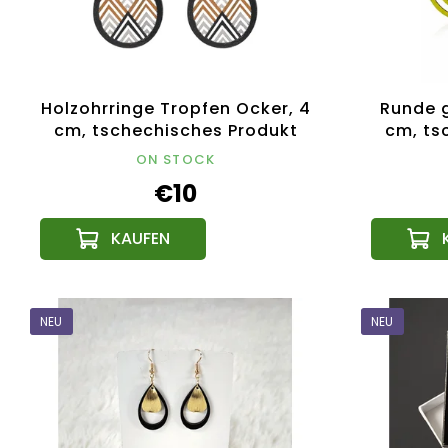
Holzohrringe Tropfen Ocker, 4
Runde g
cm, tschechisches Produkt
cm, ts
ON STOCK
€10
NEU
NEU