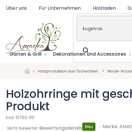
Zum
Über uns
Für Unternehmen
Holzladen
G
Inhalt
springen
Garten & Grill
Dekorationen und Accessoires
Holzproduktion aus Tschechien
Mode-Acces
Holzohrringe mit gesc
Produkt
51763-00
Marke:
AMA
Neu
Die
Bewertungsdetails
Nicht bewertet