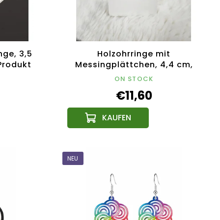
ge, 3,5
Holzohrringe mit
Produkt
Messingplättchen, 4,4 cm,
tschechisches Produkt
ON STOCK
€11,60
NEU