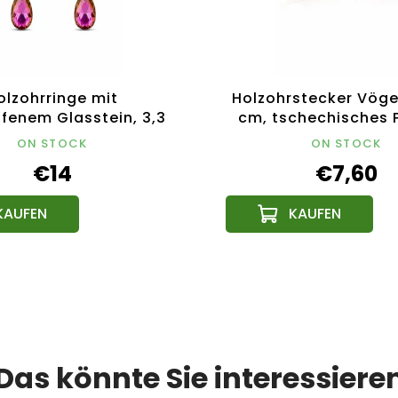
olzohrringe mit
Holzohrstecker Vöge
ffenem Glasstein, 3,3
cm, tschechisches 
chechisches Produkt
ON STOCK
ON STOCK
€14
€7,60
Das könnte Sie interessiere