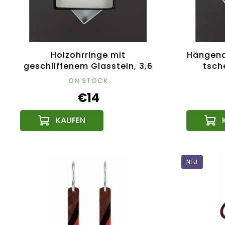
Holzohrringe mit
Hängend
geschliffenem Glasstein, 3,6
tsch
cm, tschechisches Produkt
ON STOCK
€14
NEU