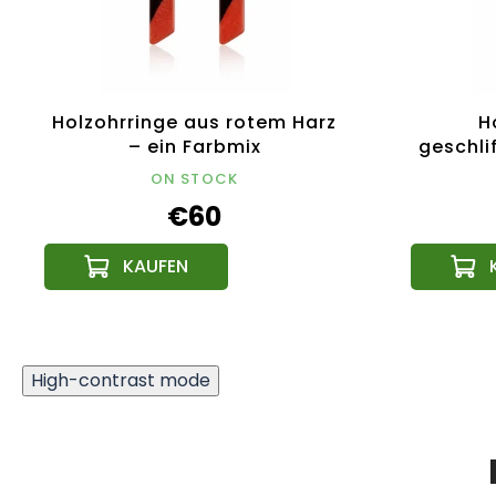
Holzohrringe aus rotem Harz
H
– ein Farbmix
geschli
cm, ts
ON STOCK
€60
High-contrast mode