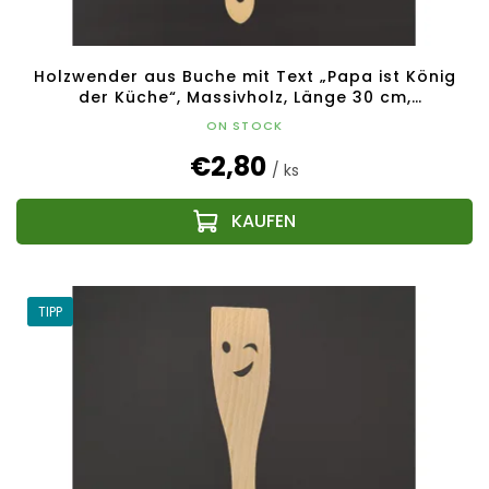
Holzwender aus Buche mit Text „Papa ist König
der Küche“, Massivholz, Länge 30 cm,
tschechisches Produkt
ON STOCK
€2,80
/ ks
TIPP