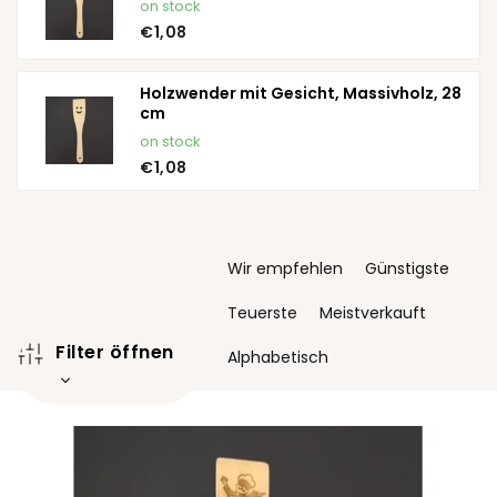
on stock
€1,08
Holzwender mit Gesicht, Massivholz, 28
cm
on stock
€1,08
P
Wir empfehlen
Günstigste
r
o
Teuerste
Meistverkauft
d
Filter öffnen
u
Alphabetisch
k
t
L
s
i
o
s
r