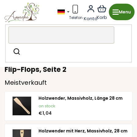
Zum
Inhalt
springen
Holzproduktion aus Tschechien
Garten & Grill
Grillen
Suchen
und Essen
Wender
Flip-Flops
, Seite 2
Meistverkauft
Holzwender, Massivholz, Länge 28 cm
on stock
€1,04
Holzwender mit Herz, Massivholz, 28 cm