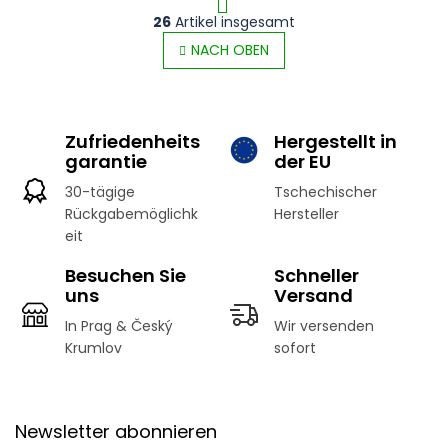
P
26
Artikel insgesamt
S
a
t
NACH OBEN
g
e
i
u
n
e
i
r
e
Zufriedenheits
Hergestellt in
e
r
garantie
der EU
l
u
e
n
30-tägige
Tschechischer
m
g
Rückgabemöglichk
Hersteller
e
eit
n
t
Besuchen Sie
Schneller
e
uns
Versand
d
e
In Prag & Český
Wir versenden
r
Krumlov
sofort
L
i
s
F
t
u
e
Newsletter abonnieren
ß