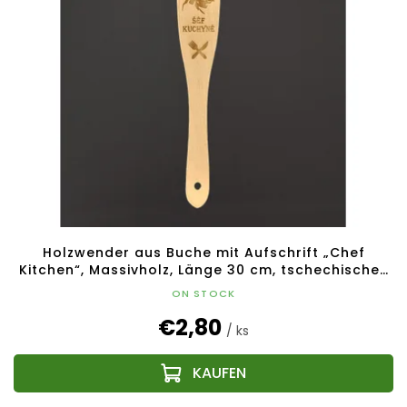
t
t
e
i
d
e
e
r
r
u
P
n
r
g
o
d
u
k
t
e
Holzwender aus Buche mit Aufschrift „Chef
Kitchen“, Massivholz, Länge 30 cm, tschechisches
Produkt
ON STOCK
€2,80
/ ks