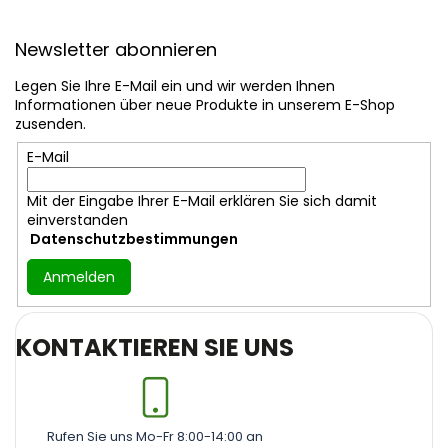
L
F
i
u
s
Newsletter abonnieren
ß
t
z
e
Legen Sie Ihre E-Mail ein und wir werden Ihnen
e
Informationen über neue Produkte in unserem E-Shop
i
zusenden.
l
E-Mail
e
Mit der Eingabe Ihrer E-Mail erklären Sie sich damit
einverstanden
Datenschutzbestimmungen
Anmelden
KONTAKTIEREN SIE UNS
Rufen Sie uns Mo-Fr 8:00-14:00 an