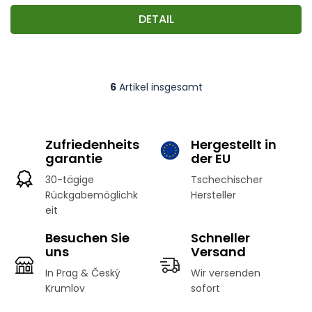
DETAIL
6
Artikel insgesamt
S
t
e
u
Zufriedenheits
Hergestellt in
e
garantie
der EU
r
e
30-tägige
Tschechischer
l
Rückgabemöglichk
Hersteller
e
eit
m
e
Besuchen Sie
Schneller
n
uns
t
Versand
e
In Prag & Český
Wir versenden
d
Krumlov
sofort
e
r