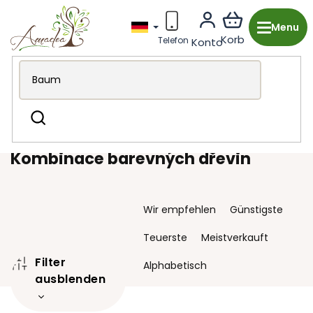
Zum
Inhalt
springen
Holzproduktion aus Tschechien
Küche & Essbereich
Suchen
Bretter
Kombinace barevných dřevin
Kombinace barevných dřevin
P
Wir empfehlen
Günstigste
r
o
Teuerste
Meistverkauft
d
Filter
u
Alphabetisch
k
ausblenden
t
s