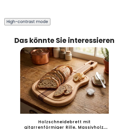
High-contrast mode
Das könnte Sie interessieren
Holzschneidebrett mit
Hol
olz,
gitarrenförmiger Rille, Massivholz,
Git