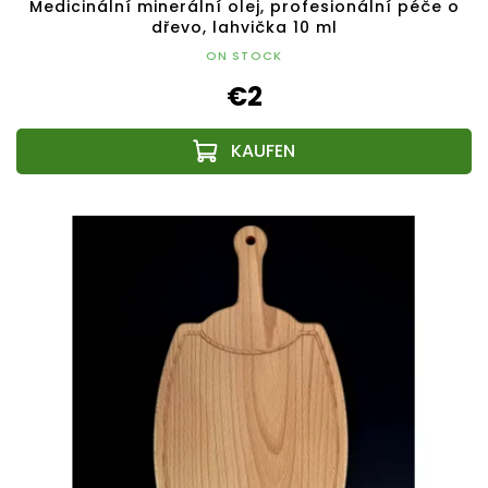
Medicinální minerální olej, profesionální péče o
dřevo, lahvička 10 ml
ON STOCK
€2