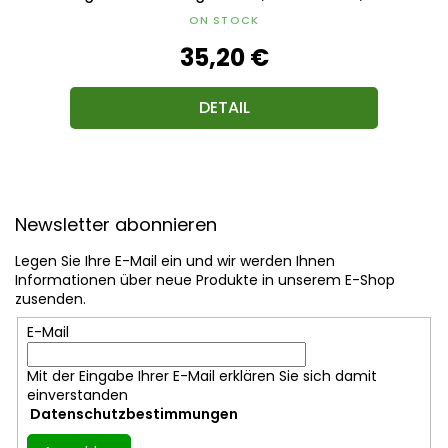
42x20x2 cm
ON STOCK
35,20 €
DETAIL
F
u
Newsletter abonnieren
ß
z
Legen Sie Ihre E-Mail ein und wir werden Ihnen
e
Informationen über neue Produkte in unserem E-Shop
i
zusenden.
l
E-Mail
e
Mit der Eingabe Ihrer E-Mail erklären Sie sich damit
einverstanden
Datenschutzbestimmungen