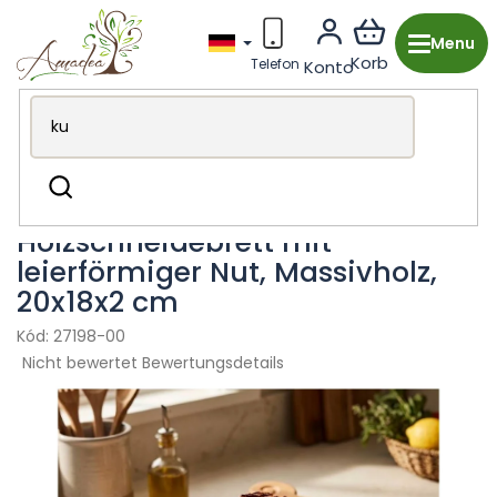
Zum
Inhalt
springen
Holzproduktion aus Tschechien
Küche & Essbereich
Suchen
Bretter
Holzschneidebrett mit
leierförmiger Nut, Massivholz,
20x18x2 cm
27198-00
Die
Nicht bewertet
Bewertungsdetails
durchschnittliche
Produktbewertung
ist
0,0
von
5