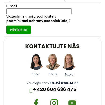
í
E-mail
Vložením e-mailu souhlasíte s
podmínkami ochrany osobních údajů
Přihlásit se
KONTAKTUJTE NÁS
Šárka
Dana
Zuzka
Zavolejte nám
PO-PÁ 8:00-14:00
+ 420 604 636 475