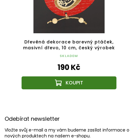
latá
Dřevěná dekorace barevný ptáček,
Dře
ek
masivní dřevo, 10 cm, český výrobek
dekor
SKLADEM
190 Kč
Z
á
Odebírat newsletter
p
a
Vložte svůj e-mail a my vám budeme zasílat informace o
t
nových produktech na našem e-shopu.