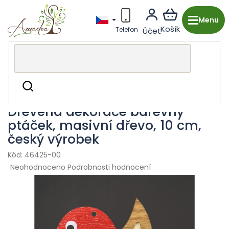
Přejít
na
obsah
Dřevěná výroba z Česka
Dekorace & doplňky
Drobné
Hledat
ozdoby
Dřevěná dekorace barevný
ptáček, masivní dřevo, 10 cm,
český výrobek
46425-00
Průměrné
Neohodnoceno
Podrobnosti hodnocení
hodnocení
produktu
je
0,0
z
5