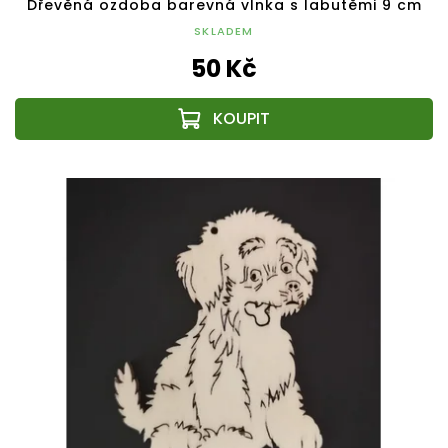
Dřevěná ozdoba barevná vlnka s labutěmi 9 cm
SKLADEM
50 Kč