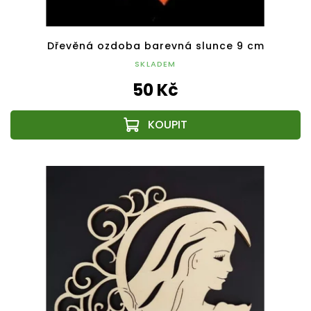
Dřevěná ozdoba barevná slunce 9 cm
SKLADEM
50 Kč