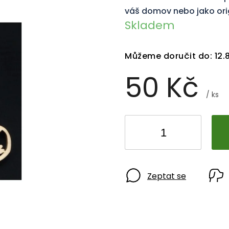
váš domov nebo jako orig
Skladem
Můžeme doručit do:
12.
50 Kč
/ ks
Zeptat se