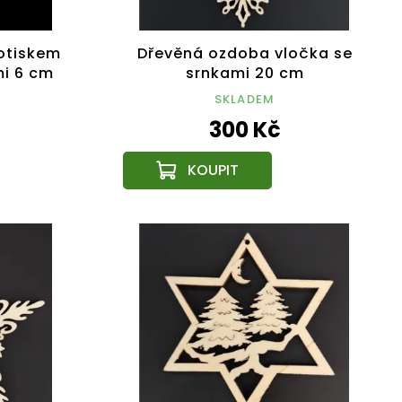
otiskem
Dřevěná ozdoba vločka se
mi 6 cm
srnkami 20 cm
SKLADEM
300 Kč