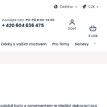
Moje objednávka
Čeština
CZK
+ 420 604 636 475
Dárky s vaším motivem
Pro firmy
Notesy
Velik
odobě boty s ornamentem je ideální dekorací pro