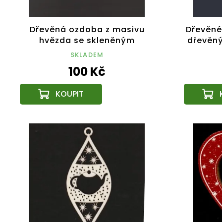
Dřevěná ozdoba z masivu
Dřevěné
hvězda se skleněným
dřevěný
broušeným modrým
s motiv
SKLADEM
kamínkem, 6,1 cm, český
100 Kč
výrobek