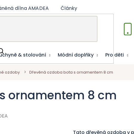
áněná dílna AMADEA
Články
Vzdělávací hry
uchyně & stolování
Módní doplňky
Pro děti
né ozdoby
Dřevěná ozdoba bota s ornamentem 8 cm
 s ornamentem 8 cm
DEA
Tato dřevěná ozdoba v p