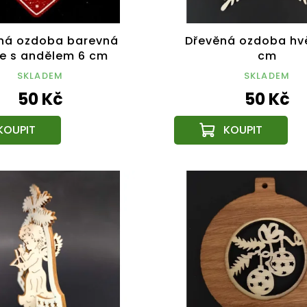
ná ozdoba barevná
Dřevěná ozdoba hv
e s andělem 6 cm
cm
SKLADEM
SKLADEM
50 Kč
50 Kč