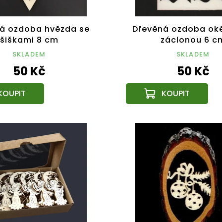
á ozdoba hvězda se
Dřevěná ozdoba ok
šiškami 8 cm
záclonou 6 c
SKLADEM
SKLADEM
50 Kč
50 Kč