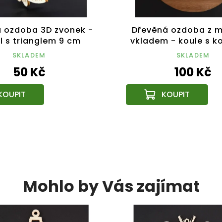
 ozdoba 3D zvonek -
Dřevěná ozdoba z m
l s trianglem 9 cm
vkladem - koule s k
cm
SKLADEM
SKLADEM
50 Kč
100 Kč
Mohlo by Vás zajímat