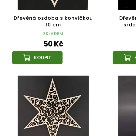
Dřevěná ozdoba s konvičkou
Dřevě
10 cm
srdc
SKLADEM
50 Kč