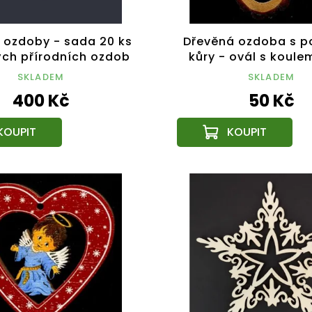
 ozdoby - sada 20 ks
Dřevěná ozdoba s p
ch přírodních ozdob
kůry - ovál s koule
em anděla velikost 6
SKLADEM
SKLADEM
cm
400 Kč
50 Kč