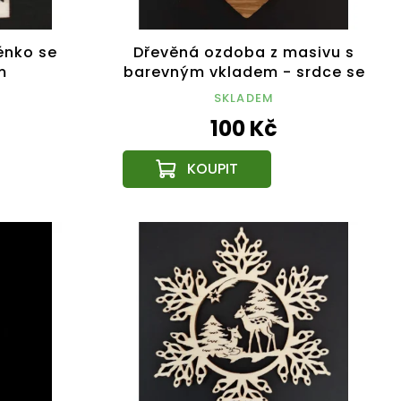
énko se
Dřevěná ozdoba z masivu s
m
barevným vkladem - srdce se
vzorem 8 cm
SKLADEM
100 Kč