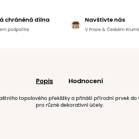
á chráněná dílna
Navštivte nás
em podpoříte
V Praze & Českém Krum
Popis
Hodnocení
ího topolového překližky a přináší přírodní prvek do vaše
pro různé dekorativní účely.