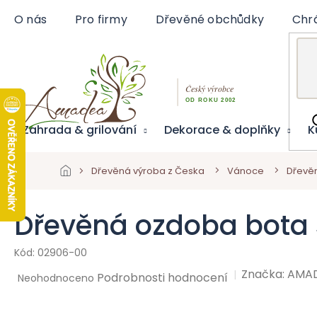
Přejít
O nás
Pro firmy
Dřevěné obchůdky
Chr
na
obsah
Zahrada & grilování
Dekorace & doplňky
K
Dřevěná výroba z Česka
Vánoce
Dřevě
Dřevěná ozdoba bota
02906-00
Značka:
AMA
Průměrné
Podrobnosti hodnocení
Neohodnoceno
hodnocení
produktu