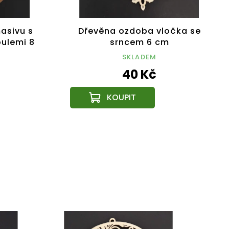
asivu s
Dřevěna ozdoba vločka se
oulemi 8
srncem 6 cm
SKLADEM
40 Kč