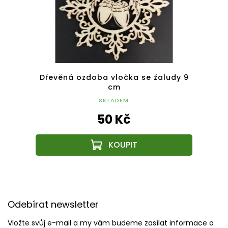
s
Dřevěná ozdoba vločka se žaludy 9
D
cm
SKLADEM
50 Kč
Z
á
Odebírat newsletter
p
a
Vložte svůj e-mail a my vám budeme zasílat informace o