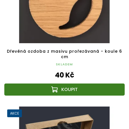
Dřevěná ozdoba z masivu prořezávaná - koule 6
cm
SKLADEM
40 Kč
AKCE