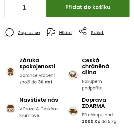
Přidat do košíku
Zeptat se
Hlídat
Sdílet
Záruka
Česká
spokojenosti
chráněná
dílna
Garance vrácení
Nákupem
zboží do
30 dní
podpoříte
Navštivte nás
Doprava
ZDARMA
V Praze & Českém
Při nákupu nad
Krumlově
2000 Kč
do 5 kg