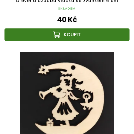
Dřevěná ozdoba vločka se zvonkem 6 cm
SKLADEM
40 Kč