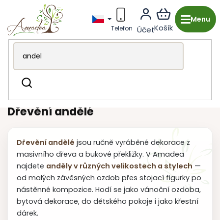
Přejít
na
obsah
Dřevěná výroba z Česka
Dekorace & doplňky
Hledat
Andělé
Dřevění andělé
Dřevění andělé
jsou ručně vyráběné dekorace z
masivního dřeva a bukové překližky. V Amadea
najdete
anděly v různých velikostech a stylech
—
od malých závěsných ozdob přes stojací figurky po
nástěnné kompozice. Hodí se jako vánoční ozdoba,
bytová dekorace, do dětského pokoje i jako křestní
dárek.