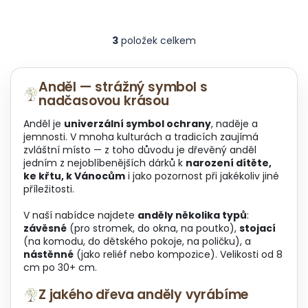
3
položek celkem
O
v
l
á
Anděl — strážný symbol s
d
nadčasovou krásou
a
c
Anděl je
univerzální symbol ochrany
, naděje a
í
jemnosti. V mnoha kulturách a tradicích zaujímá
p
zvláštní místo — z toho důvodu je dřevěný anděl
r
jedním z nejoblíbenějších dárků k
narození dítěte,
v
ke křtu, k Vánocům
i jako pozornost při jakékoliv jiné
k
příležitosti.
y
v
V naší nabídce najdete
anděly několika typů
:
ý
závěsné
(pro stromek, do okna, na poutko),
stojací
p
(na komodu, do dětského pokoje, na poličku), a
i
nástěnné
(jako reliéf nebo kompozice). Velikosti od 8
s
cm po 30+ cm.
u
Z jakého dřeva anděly vyrábíme