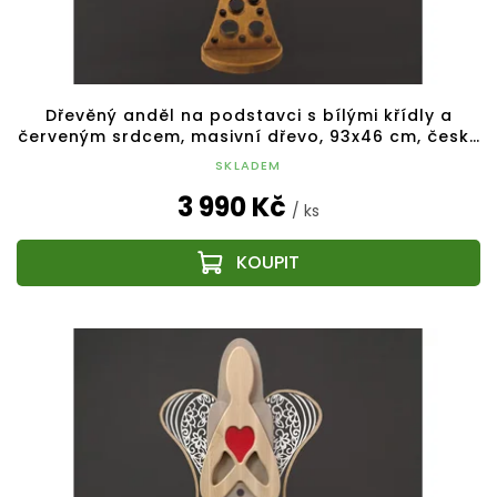
t
ů
Dřevěný anděl na podstavci s bílými křídly a
červeným srdcem, masivní dřevo, 93x46 cm, český
výrobek
SKLADEM
3 990 Kč
/ ks