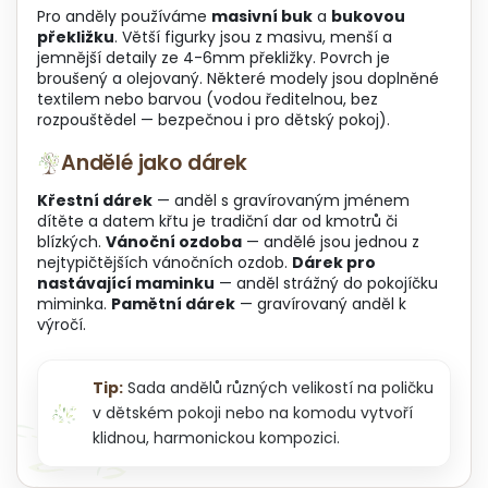
Pro anděly používáme
masivní buk
a
bukovou
překližku
. Větší figurky jsou z masivu, menší a
jemnější detaily ze 4-6mm překližky. Povrch je
broušený a olejovaný. Některé modely jsou doplněné
textilem nebo barvou (vodou ředitelnou, bez
rozpouštědel — bezpečnou i pro dětský pokoj).
Andělé jako dárek
Křestní dárek
— anděl s gravírovaným jménem
dítěte a datem křtu je tradiční dar od kmotrů či
blízkých.
Vánoční ozdoba
— andělé jsou jednou z
nejtypičtějších vánočních ozdob.
Dárek pro
nastávající maminku
— anděl strážný do pokojíčku
miminka.
Pamětní dárek
— gravírovaný anděl k
výročí.
Tip:
Sada andělů různých velikostí na poličku
v dětském pokoji nebo na komodu vytvoří
klidnou, harmonickou kompozici.