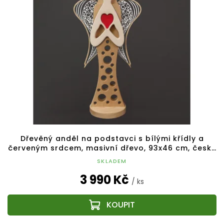
Dřevěný anděl na podstavci s bílými křídly a
červeným srdcem, masivní dřevo, 93x46 cm, český
výrobek
SKLADEM
3 990 Kč
/ ks