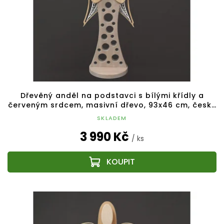
Dřevěný anděl na podstavci s bílými křídly a
červeným srdcem, masivní dřevo, 93x46 cm, český
výrobek
SKLADEM
3 990 Kč
/ ks