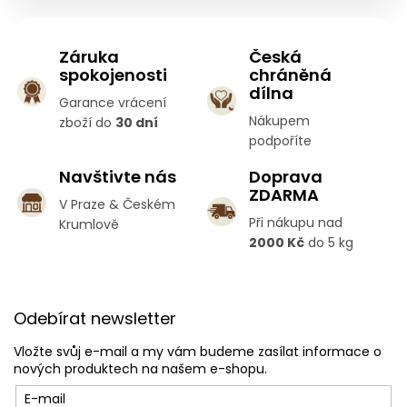
Záruka
Česká
spokojenosti
chráněná
dílna
Garance vrácení
Nákupem
zboží do
30 dní
podpoříte
Navštivte nás
Doprava
ZDARMA
V Praze & Českém
Při nákupu nad
Krumlově
2000 Kč
do 5 kg
Z
á
Odebírat newsletter
p
a
Vložte svůj e-mail a my vám budeme zasílat informace o
t
nových produktech na našem e-shopu.
í
E-mail