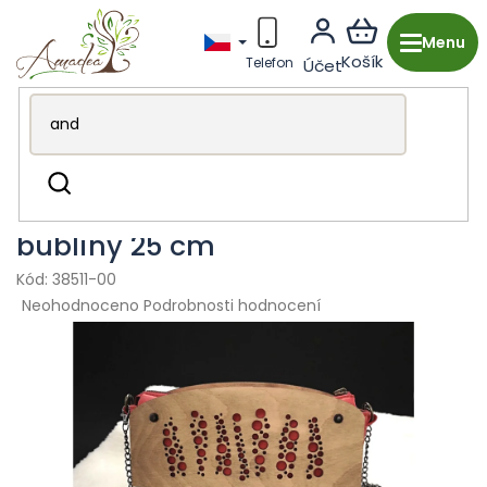
Přejít
na
obsah
Dřevěná výroba z Česka
Módní doplňky
Kabelky
Hledat
Dřevěná kabelka červená -
bubliny 25 cm
38511-00
Průměrné
Neohodnoceno
Podrobnosti hodnocení
hodnocení
produktu
je
0,0
z
5
hvězdiček.