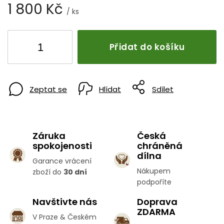
1 800 Kč
/ ks
Přidat do košíku
Zeptat se
Hlídat
Sdílet
Záruka
Česká
spokojenosti
chráněná
dílna
Garance vrácení
Nákupem
zboží do
30 dní
podpoříte
Navštivte nás
Doprava
ZDARMA
V Praze & Českém