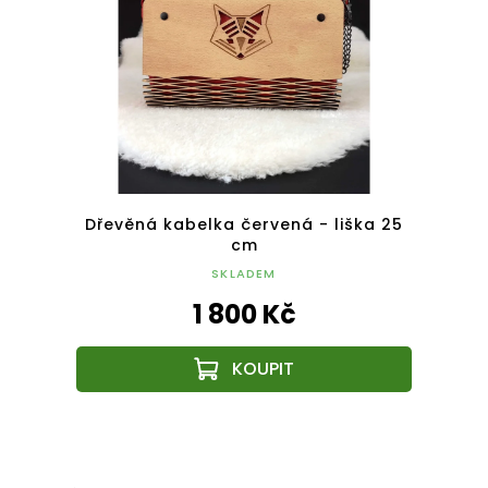
om 25
Dřevěná kabelka červená - liška 25
Dřevě
cm
SKLADEM
1 800 Kč
Z
á