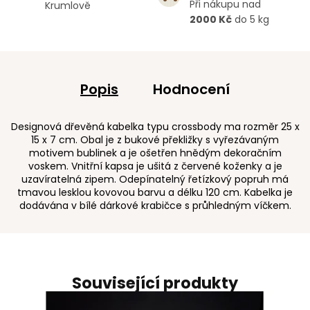
Při nákupu nad
Krumlově
2000 Kč
do 5 kg
Popis
Hodnocení
Designová dřevěná kabelka typu crossbody ma rozměr 25 x
15 x 7 cm. Obal je z bukové překližky s vyřezávaným
motivem bublinek a je ošetřen hnědým dekoračním
voskem. Vnitřní kapsa je ušitá z červené koženky a je
uzavíratelná zipem. Odepínatelný řetízkový popruh má
tmavou lesklou kovovou barvu a délku 120 cm. Kabelka je
dodávána v bílé dárkové krabičce s průhledným víčkem.
Související produkty