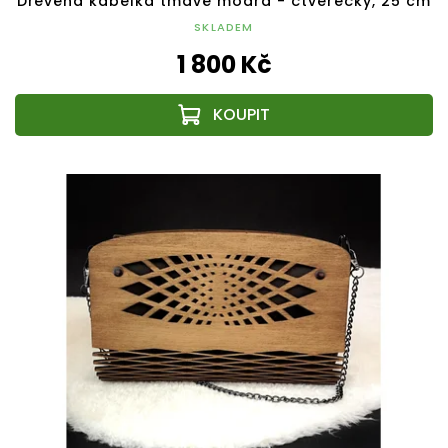
Dřevěná kabelka tmavě modrá - čtverečky, 25 cm
SKLADEM
1 800 Kč