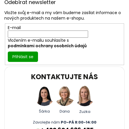
Odebírat newsletter
p
a
Vložte svůj e-mail a my vám budeme zasílat informace o
t
nových produktech na našem e-shopu.
í
E-mail
Vložením e-mailu souhlasíte s
podmínkami ochrany osobních údajů
Přihlásit se
KONTAKTUJTE NÁS
Šárka
Dana
Zuzka
Zavolejte nám
PO-PÁ 8:00-14:00