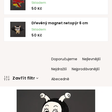
Skladem
50 Kč
Dřevěný magnet netopýr 6 cm
Skladem
50 Kč
Ř
Doporučujeme
Nejlevnější
a
z
Nejdražší
Nejprodávanější
e
n
Zavřít filtr
Abecedně
í
V
p
ý
r
p
o
i
d
s
u