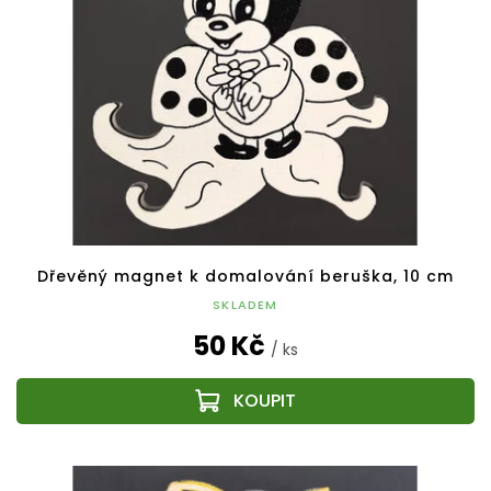
p
k
r
t
o
ů
d
u
k
t
ů
Dřevěný magnet k domalování beruška, 10 cm
SKLADEM
50 Kč
/ ks