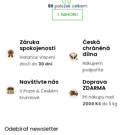
O
S
65
položek celkem
v
t
l
NAHORU
r
á
á
d
n
a
k
c
o
Záruka
Česká
í
v
spokojenosti
chráněná
p
á
dílna
r
n
Garance vrácení
v
í
Nákupem
zboží do
30 dní
k
podpoříte
y
v
Navštivte nás
Doprava
ý
ZDARMA
p
V Praze & Českém
i
Při nákupu nad
Krumlově
s
2000 Kč
do 5 kg
u
Z
á
Odebírat newsletter
p