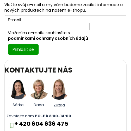
a
Vložte svůj e-mail a my vám budeme zasílat informace o
t
nových produktech na našem e-shopu.
í
E-mail
Vložením e-mailu souhlasíte s
podmínkami ochrany osobních údajů
Přihlásit se
KONTAKTUJTE NÁS
Šárka
Dana
Zuzka
Zavolejte nám
PO-PÁ 8:00-14:00
+ 420 604 636 475