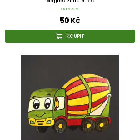
Magnet žába 6 cm
SKLADEM
50 Kč