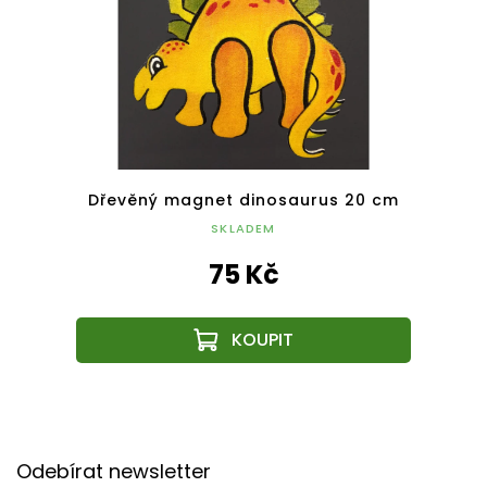
nka a
Dřevěný magnet dinosaurus 20 cm
Dř
SKLADEM
75 Kč
Z
á
Odebírat newsletter
p