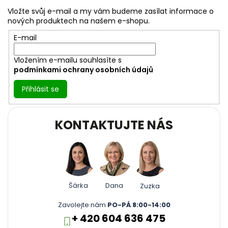
a
Vložte svůj e-mail a my vám budeme zasílat informace o
t
nových produktech na našem e-shopu.
í
E-mail
Vložením e-mailu souhlasíte s
podmínkami ochrany osobních údajů
Přihlásit se
KONTAKTUJTE NÁS
Šárka
Dana
Zuzka
Zavolejte nám
PO-PÁ 8:00-14:00
+ 420 604 636 475