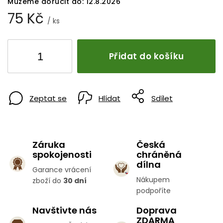
Můžeme doručit do:
12.8.2026
75 Kč
/ ks
Přidat do košíku
Zeptat se
Hlídat
Sdílet
Záruka
Česká
spokojenosti
chráněná
dílna
Garance vrácení
Nákupem
zboží do
30 dní
podpoříte
Navštivte nás
Doprava
ZDARMA