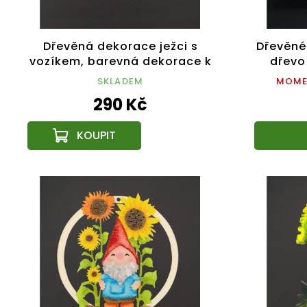
Dřevěná dekorace ježci s
Dřevěné
vozíkem, barevná dekorace k
dřevo
zavěšení, velikost 16 cm
SKLADEM
MOME
290 Kč