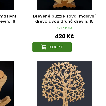
 masivní
Dřevěné puzzle sova, masivní
evin, 16
dřevo dvou druhů dřevin, 15
cm
SKLADEM
420 Kč