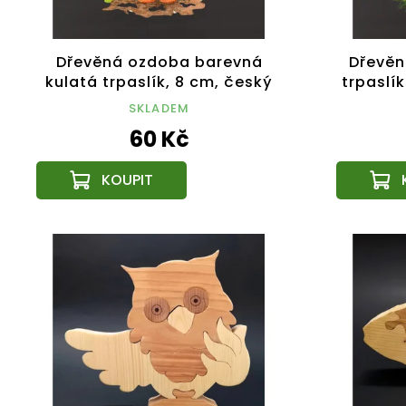
Dřevěná ozdoba barevná
Dřevěn
kulatá trpaslík, 8 cm, český
trpaslí
výrobek
SKLADEM
60 Kč