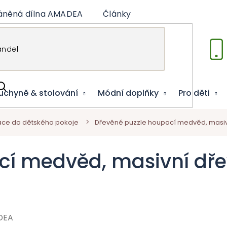
áněná dílna AMADEA
Články
Vzdělávací hry
uchyně & stolování
Módní doplňky
Pro děti
ce do dětského pokoje
Dřevěné puzzle houpací medvěd, masivn
cí medvěd, masivní dře
DEA