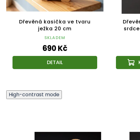
Dřevěná kasička ve tvaru
Dřevě
ježka 20 cm
srdce
SKLADEM
690 Kč
DETAIL
High-contrast mode