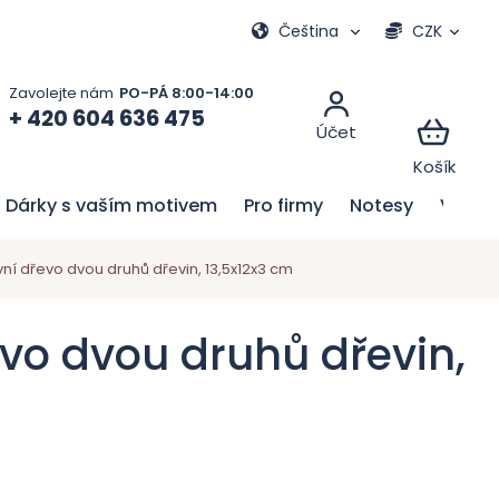
Moje objednávka
Čeština
CZK
+ 420 604 636 475
Dárky s vaším motivem
Pro firmy
Notesy
Velik
í dřevo dvou druhů dřevin, 13,5x12x3 cm
vo dvou druhů dřevin,