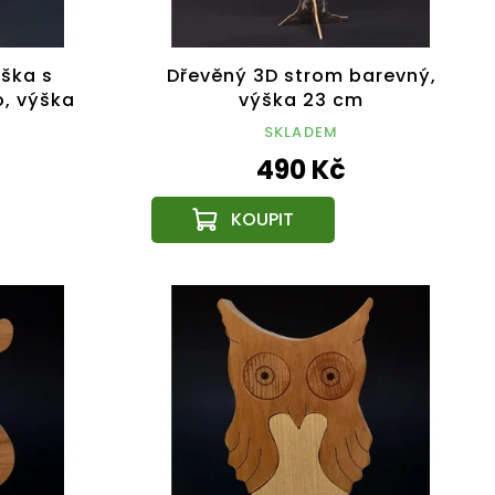
ška s
Dřevěný 3D strom barevný,
o, výška
výška 23 cm
SKLADEM
490 Kč