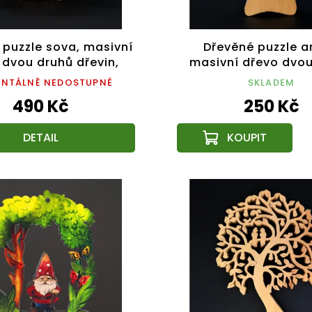
 puzzle sova, masivní
Dřevěné puzzle a
 dvou druhů dřevin,
masivní dřevo dvo
18x13 cm
dřevin, 15 cm
NTÁLNĚ NEDOSTUPNÉ
SKLADEM
490 Kč
250 Kč
DETAIL