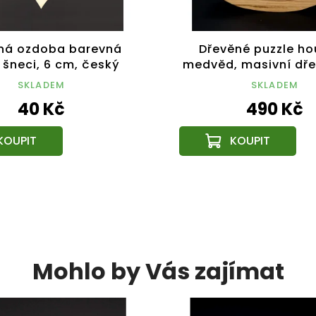
ná ozdoba barevná
Dřevěné puzzle h
 šneci, 6 cm, český
medvěd, masivní dř
výrobek
druhů dřevin,13,5x
SKLADEM
SKLADEM
40 Kč
490 Kč
Mohlo by Vás zajímat