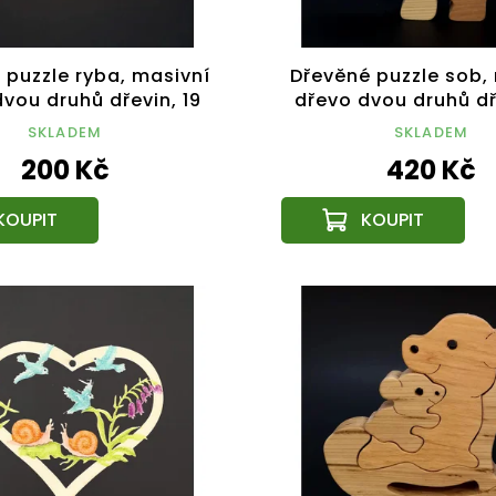
 puzzle ryba, masivní
Dřevěné puzzle sob,
vou druhů dřevin, 19
dřevo dvou druhů dř
cm
cm
SKLADEM
SKLADEM
200 Kč
420 Kč