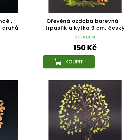
nděl,
Dřevěná ozdoba barevná -
u druhů
trpaslík a kytka 9 cm, český
výrobek
SKLADEM
150 Kč