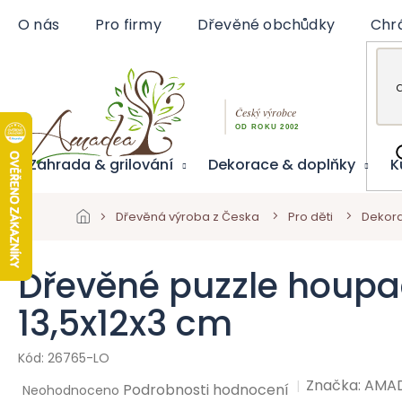
Přejít
O nás
Pro firmy
Dřevěné obchůdky
Chr
na
obsah
Zahrada & grilování
Dekorace & doplňky
K
Dřevěná výroba z Česka
Pro děti
Dekora
Dřevěné puzzle houpa
13,5x12x3 cm
26765-LO
Značka:
AMA
Průměrné
Podrobnosti hodnocení
Neohodnoceno