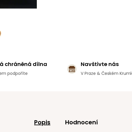
á chráněná dílna
Navštivte nás
em podpoříte
V Praze & Českém Krum
Popis
Hodnocení