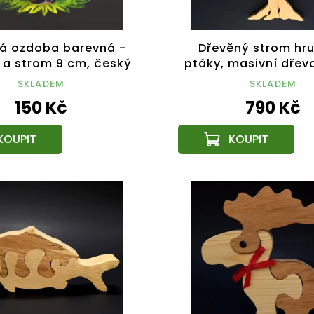
á ozdoba barevná -
Dřevěný strom hru
k a strom 9 cm, český
ptáky, masivní dřev
výrobek
24 cm
SKLADEM
SKLADEM
150 Kč
790 Kč