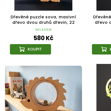
Dřevěné puzzle sova, masivní
Dřevěné
dřevo dvou druhů dřevin, 22
dřevo d
cm
SKLADEM
580 Kč