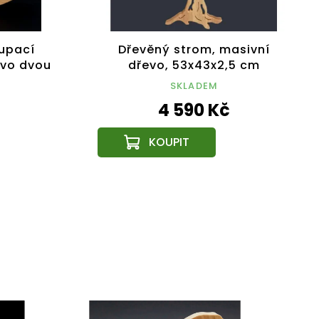
oupací
Dřevěný strom, masivní
evo dvou
dřevo, 53x43x2,5 cm
12x3 cm
SKLADEM
4 590 Kč