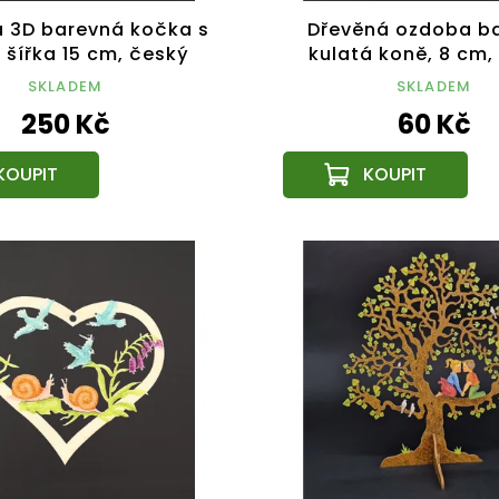
 3D barevná kočka s
Dřevěná ozdoba b
, šířka 15 cm, český
kulatá koně, 8 cm,
výrobek
výrobek
SKLADEM
SKLADEM
250 Kč
60 Kč