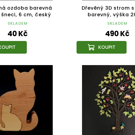
ná ozdoba barevná
Dřevěný 3D strom s
 šneci, 6 cm, český
barevný, výška 
výrobek
SKLADEM
SKLADEM
40 Kč
490 Kč