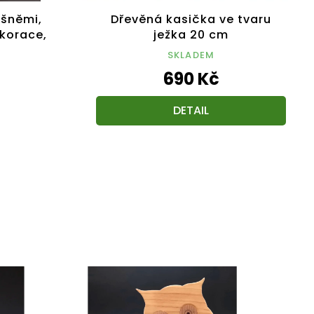
ešněmi,
Dřevěná kasička ve tvaru
korace,
ježka 20 cm
SKLADEM
690 Kč
DETAIL