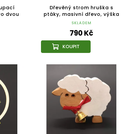
oupací
Dřevěný strom hruška s
vo dvou
ptáky, masivní dřevo, výška
,5x3 cm
24 cm
SKLADEM
790 Kč