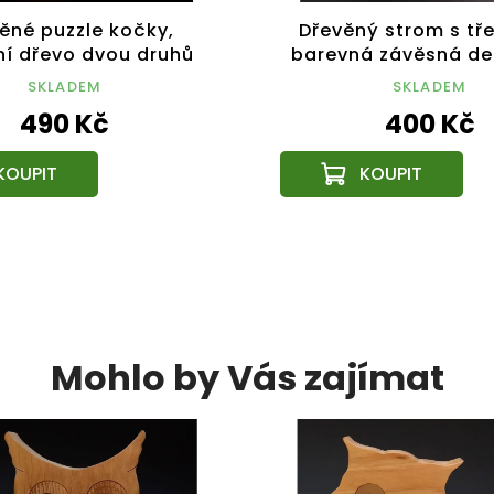
ěné puzzle kočky,
Dřevěný strom s tř
í dřevo dvou druhů
barevná závěsná de
vin, 11,5x15x3 cm
výška 21 cm
SKLADEM
SKLADEM
490 Kč
400 Kč
Mohlo by Vás zajímat