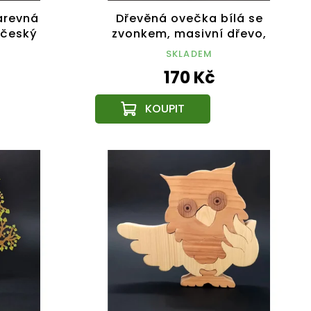
arevná
Dřevěná ovečka bílá se
 český
zvonkem, masivní dřevo,
6x5x2 cm
SKLADEM
170 Kč