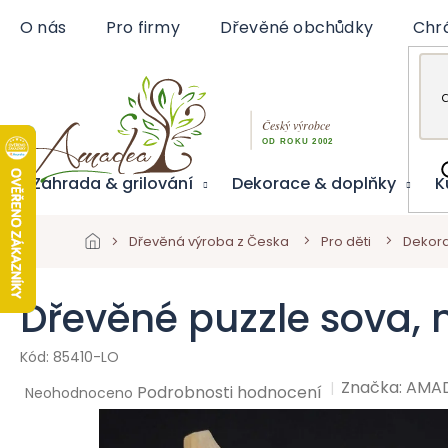
Přejít
O nás
Pro firmy
Dřevěné obchůdky
Chr
na
obsah
Zahrada & grilování
Dekorace & doplňky
K
Dřevěná výroba z Česka
Pro děti
Dekora
Dřevěné puzzle sova, 
85410-LO
Značka:
AMA
Průměrné
Podrobnosti hodnocení
Neohodnoceno
hodnocení
produktu