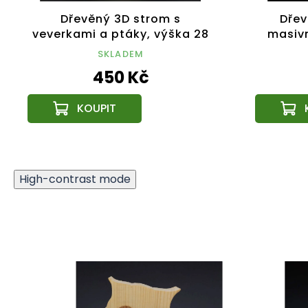
Dřevěný 3D strom s
Dřev
veverkami a ptáky, výška 28
masivn
cm
dře
SKLADEM
450 Kč
High-contrast mode