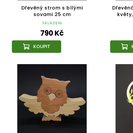
Dřevěný strom s bílými
Dřevěná
sovami 25 cm
květy
SKLADEM
790 Kč