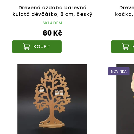
Dřevěná ozdoba barevná
Dřevě
kulatá děvčátko, 8 cm, český
kočka,
výrobek
dru
SKLADEM
60 Kč
NOVINKA