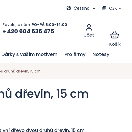
Moje objednávka
Čeština
CZK
+ 420 604 636 475
Dárky s vaším motivem
Pro firmy
Notesy
Velik
u druhů dřevin, 15 cm
hů dřevin, 15 cm
ivní dřevo dvou druhů dřevin, 15 cm