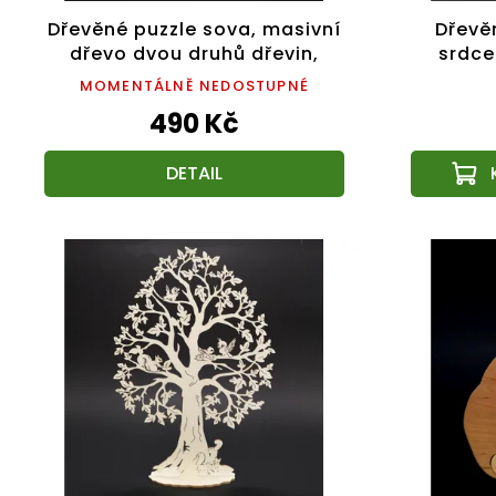
Dřevěné puzzle sova, masivní
Dřevě
dřevo dvou druhů dřevin,
srdce
18x13 cm
MOMENTÁLNĚ NEDOSTUPNÉ
490 Kč
DETAIL