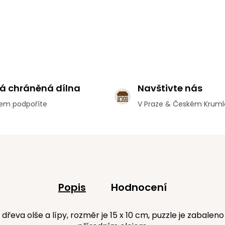
á chráněná dílna
Navštivte nás
em podpoříte
V Praze & Českém Krum
Popis
Hodnocení
dřeva olše a lípy, rozměr je 15 x 10 cm, puzzle je zabale