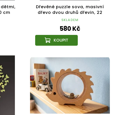
 dětmi,
Dřevěné puzzle sova, masivní
20 cm
dřevo dvou druhů dřevin, 22
cm
SKLADEM
580 Kč