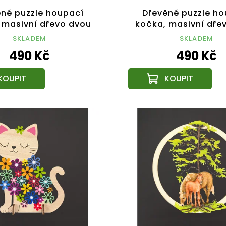
né puzzle houpací
Dřevěné puzzle h
 masivní dřevo dvou
kočka, masivní dře
hů dřevin, 14 cm
druhů dřevin, 14x11
SKLADEM
SKLADEM
490 Kč
490 Kč