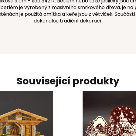
ikosti 9 cm - kód 34217. Betlém nebo také jesličky jsou
, betlém je vyrobený z masivního smrkového dřeva, je na
 stěnách je použitá omítka a keře jsou z větviček. Součást
dokonalou tradiční dekorací.
Související produkty