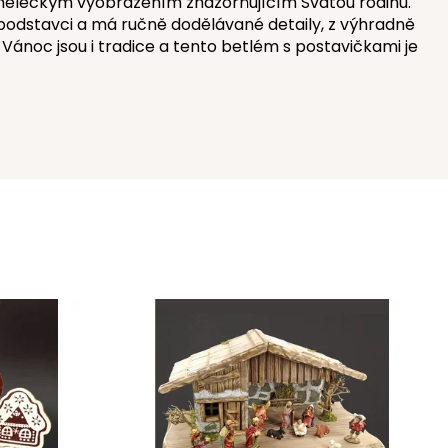
 uměleckým vyobrazením znázorňujícím Svatou rodinu.
 podstavci a má ručně dodělávané detaily, z výhradně
í Vánoc jsou i tradice a tento betlém s postavičkami je