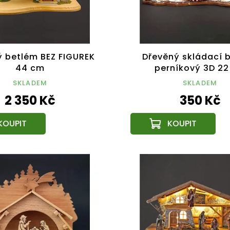
ý betlém BEZ FIGUREK
Dřevěný skládací 
44 cm
perníkový 3D 2
SKLADEM
SKLADEM
2 350 Kč
350 Kč