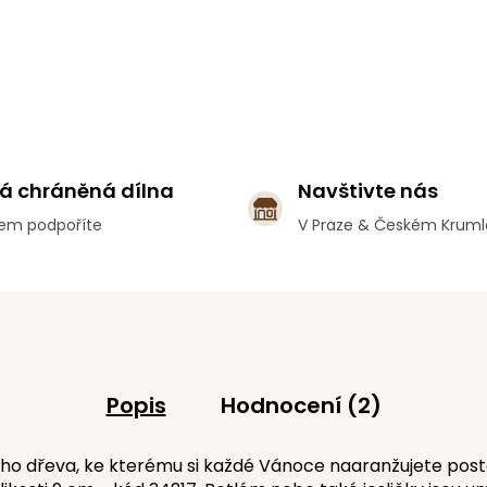
á chráněná dílna
Navštivte nás
em podpoříte
V Praze & Českém Krum
Popis
Hodnocení (2)
 dřeva, ke kterému si každé Vánoce naaranžujete postavi