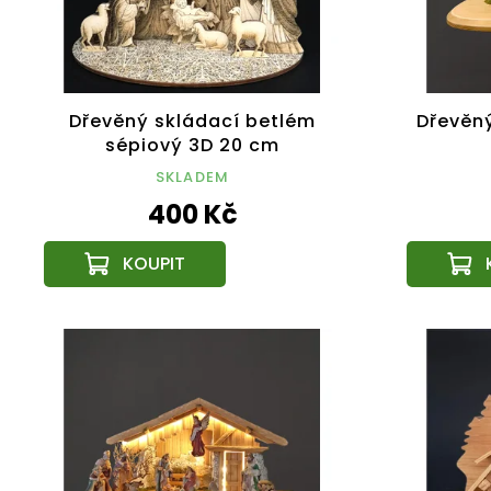
Dřevěný skládací betlém
Dřevěn
sépiový 3D 20 cm
SKLADEM
400 Kč