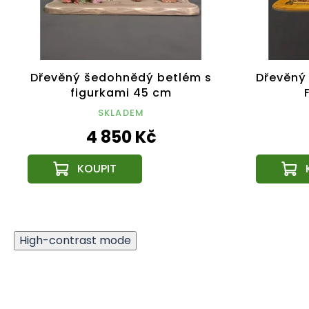
Dřevěný šedohnědý betlém s
Dřevěný
figurkami 45 cm
SKLADEM
4 850 Kč
High-contrast mode