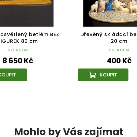
 osvětlený betlém BEZ
Dřevěný skládací be
FIGUREK 80 cm
20 cm
SKLADEM
SKLADEM
8 650 Kč
400 Kč
Mohlo by Vás zajímat