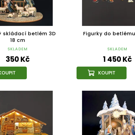
ý skládací betlém 3D
Figurky do betlému
18 cm
SKLADEM
SKLADEM
350 Kč
1 450 Kč