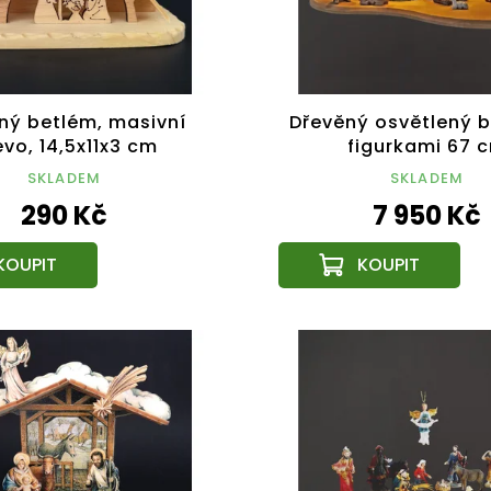
ný betlém, masivní
Dřevěný osvětlený b
evo, 14,5x11x3 cm
figurkami 67 
SKLADEM
SKLADEM
290 Kč
7 950 Kč