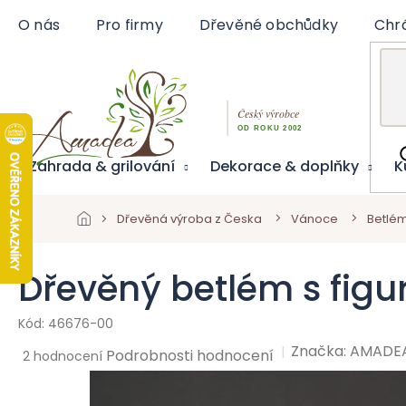
Přejít
O nás
Pro firmy
Dřevěné obchůdky
Chr
na
obsah
Zahrada & grilování
Dekorace & doplňky
K
Dřevěná výroba z Česka
Vánoce
Betlé
Dřevěný betlém s figu
46676-00
Značka:
AMADE
Průměrné
Podrobnosti hodnocení
2 hodnocení
hodnocení
produktu