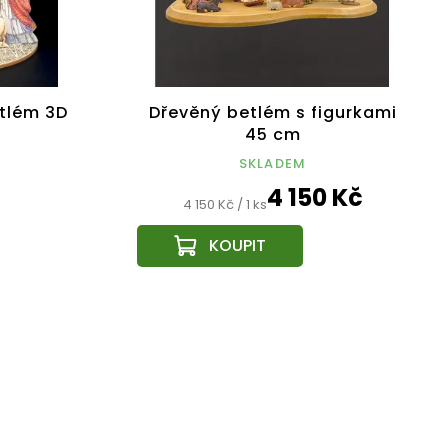
tlém 3D
Dřevěný betlém s figurkami
45 cm
SKLADEM
4 150 Kč
Měrná
4 150 Kč / 1 ks
cena: