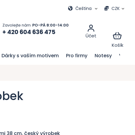
Moje objednávka
Čeština
CZK
+ 420 604 636 475
Dárky s vaším motivem
Pro firmy
Notesy
Velik
obek
ami 38 cm, český výrobek