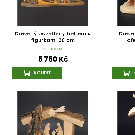
Dřevěný osvětlený betlém s
Dřevě
figurkami 60 cm
dř
SKLADEM
5 750 Kč