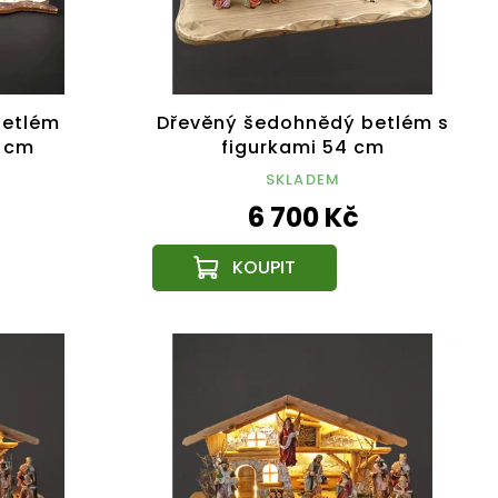
betlém
Dřevěný šedohnědý betlém s
2 cm
figurkami 54 cm
SKLADEM
6 700 Kč