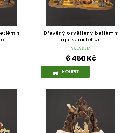
etlém s
Dřevěný osvětlený betlém s
cm
figurkami 54 cm
SKLADEM
6 450 Kč