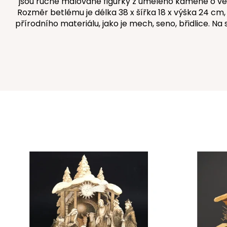
jsou ručně malované figurky z umělého kamene o vel
Rozměr betlému je délka 38 x šířka 18 x výška 24 cm
přírodního materiálu, jako je mech, seno, břidlice. Na