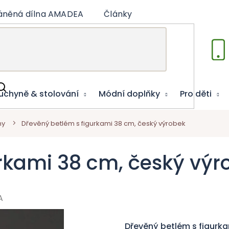
áněná dílna AMADEA
Články
Vzdělávací hry
uchyně & stolování
Módní doplňky
Pro děti
my
Dřevěný betlém s figurkami 38 cm, český výrobek
rkami 38 cm, český výr
A
Dřevěný betlém s figurk