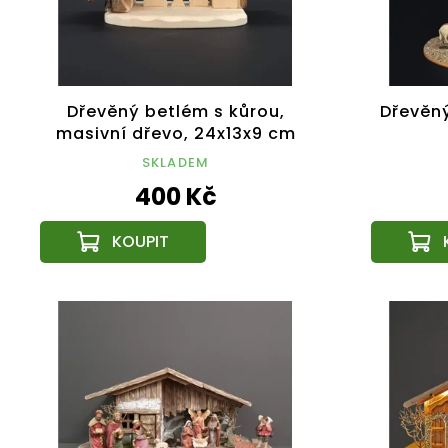
Dřevěný betlém s kůrou,
Dřevěn
masivní dřevo, 24x13x9 cm
SKLADEM
400 Kč