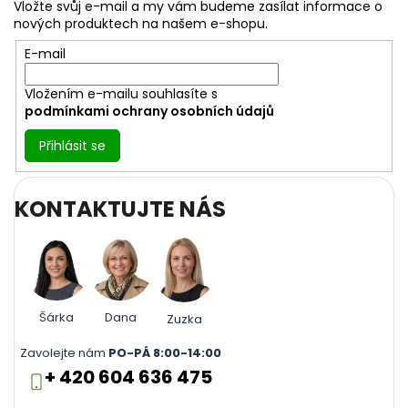
a
Vložte svůj e-mail a my vám budeme zasílat informace o
t
nových produktech na našem e-shopu.
í
E-mail
Vložením e-mailu souhlasíte s
podmínkami ochrany osobních údajů
Přihlásit se
KONTAKTUJTE NÁS
Šárka
Dana
Zuzka
Zavolejte nám
PO-PÁ 8:00-14:00
+ 420 604 636 475