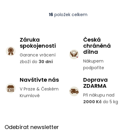
16
položek celkem
O
v
l
á
Záruka
Česká
d
spokojenosti
chráněná
a
c
dílna
Garance vrácení
í
Nákupem
zboží do
30 dní
p
podpoříte
r
v
Navštivte nás
Doprava
k
ZDARMA
y
V Praze & Českém
v
Při nákupu nad
Krumlově
ý
2000 Kč
do 5 kg
p
i
s
Z
u
á
Odebírat newsletter
p