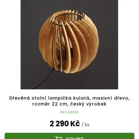
p
o
i
d
s
u
p
k
r
t
o
ů
d
u
k
t
ů
Dřevěná stolní lampička kulatá, masivní dřevo,
rozměr 22 cm, český výrobek
SKLADEM
2 290 Kč
/ ks