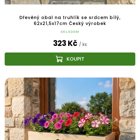
Dřevěný obal na truhlík se srdcem bílý,
62x21,5x17cm Český výrobek
SKLADEM
323 Kč
/ ks