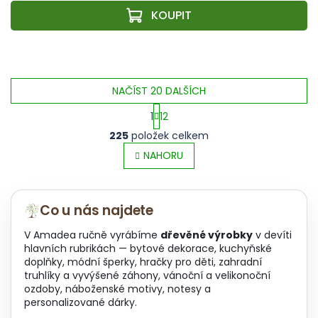
NAČÍST 20 DALŠÍCH
1
12
O
S
225
položek celkem
v
t
l
NAHORU
r
á
á
d
n
a
k
Co u nás najdete
c
o
í
v
V Amadea ručně vyrábíme
dřevěné výrobky
v devíti
p
á
hlavních rubrikách — bytové dekorace, kuchyňské
r
n
doplňky, módní šperky, hračky pro děti, zahradní
v
í
truhlíky a vyvýšené záhony, vánoční a velikonoční
k
ozdoby, náboženské motivy, notesy a
y
personalizované dárky.
v