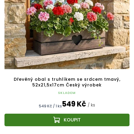
Dřevěný obal s truhlíkem se srdcem tmavý,
52x21,5x17cm Český výrobek
SKLADEM
549 Kč
/ ks
Měrná
549 Kč / 1 ks
cena: