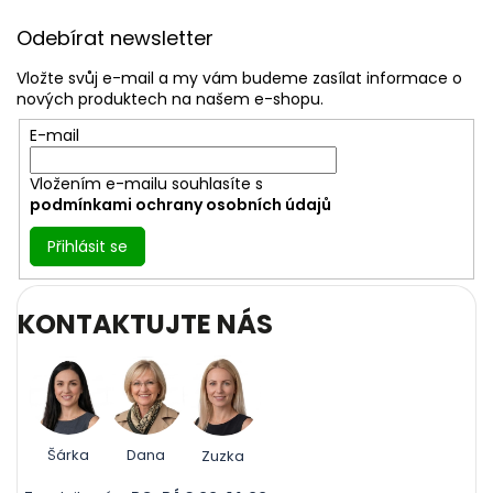
Z
á
Odebírat newsletter
p
a
Vložte svůj e-mail a my vám budeme zasílat informace o
t
nových produktech na našem e-shopu.
í
E-mail
Vložením e-mailu souhlasíte s
podmínkami ochrany osobních údajů
Přihlásit se
KONTAKTUJTE NÁS
Šárka
Dana
Zuzka