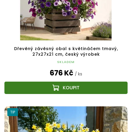
Dřevěný závěsný obal s květináčem tmavý,
27x27x21 cm, český výrobek
SKLADEM
676 Kč
/ ks
TIP