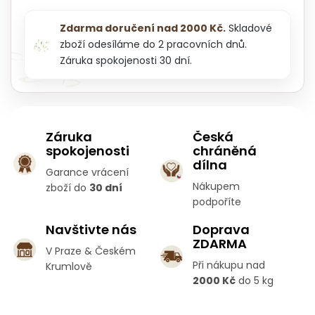
Zdarma doručení nad 2000 Kč.
Skladové
zboží odesíláme do 2 pracovních dnů.
Záruka spokojenosti 30 dní.
Záruka
Česká
spokojenosti
chráněná
dílna
Garance vrácení
Nákupem
zboží do
30 dní
podpoříte
Navštivte nás
Doprava
ZDARMA
V Praze & Českém
Při nákupu nad
Krumlově
2000 Kč
do 5 kg