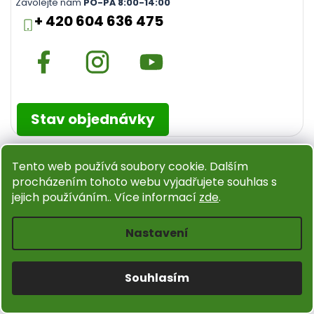
Zavolejte nám
PO-PÁ 8:00-14:00
+ 420 604 636 475
Stav objednávky
Tento web používá soubory cookie. Dalším
Instagram
procházením tohoto webu vyjadřujete souhlas s
jejich používáním.. Více informací
zde
.
Nastavení
Souhlasím