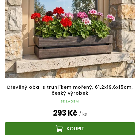
Dřevěný obal s truhlíkem mořený, 61,2x19,6x15cm,
český výrobek
SKLADEM
293 Kč
/ ks