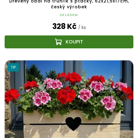
Dřevěný obal na truhlík s ptáčky, 62x21,5x17cm,
český výrobek
SKLADEM
328 Kč
/ ks
TIP