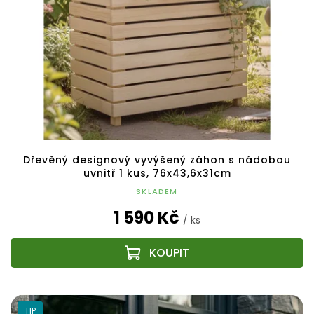
Dřevěný designový vyvýšený záhon s nádobou
uvnitř 1 kus, 76x43,6x31cm
SKLADEM
1 590 Kč
/ ks
TIP