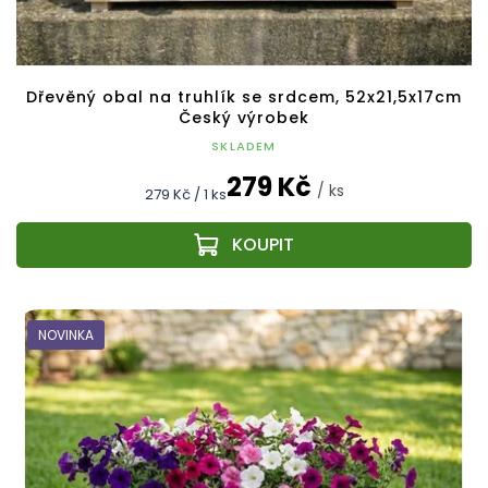
Dřevěný obal na truhlík se srdcem, 52x21,5x17cm
Český výrobek
SKLADEM
279 Kč
/ ks
Měrná
279 Kč / 1 ks
cena:
NOVINKA