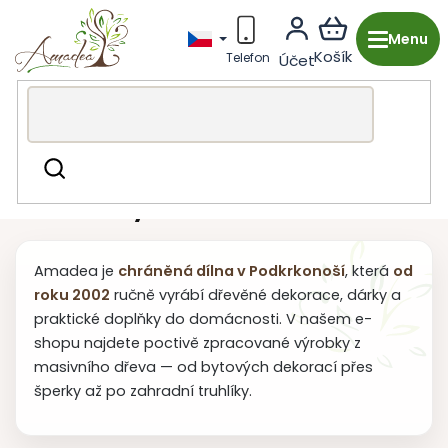
Přejít
na
obsah
Dřevěná výroba z Česka
Hledat
Dřevěná výroba z Česka
Amadea je
chráněná dílna v Podkrkonoší
, která
od
roku 2002
ručně vyrábí dřevěné dekorace, dárky a
praktické doplňky do domácnosti. V našem e-
shopu najdete poctivě zpracované výrobky z
masivního dřeva — od bytových dekorací přes
šperky až po zahradní truhlíky.