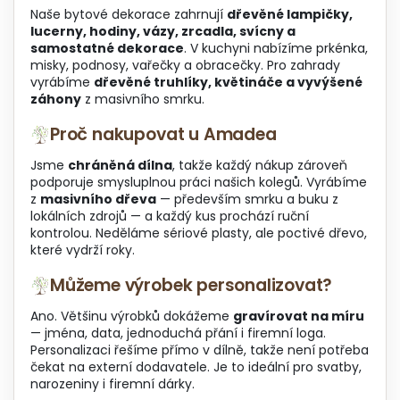
ý
Naše bytové dekorace zahrnují
dřevěné lampičky,
p
lucerny, hodiny, vázy, zrcadla, svícny a
i
samostatné dekorace
. V kuchyni nabízíme prkénka,
s
misky, podnosy, vařečky a obracečky. Pro zahrady
u
vyrábíme
dřevěné truhlíky, květináče a vyvýšené
záhony
z masivního smrku.
Proč nakupovat u Amadea
Jsme
chráněná dílna
, takže každý nákup zároveň
podporuje smysluplnou práci našich kolegů. Vyrábíme
z
masivního dřeva
— především smrku a buku z
lokálních zdrojů — a každý kus prochází ruční
kontrolou. Neděláme sériové plasty, ale poctivé dřevo,
které vydrží roky.
Můžeme výrobek personalizovat?
Ano. Většinu výrobků dokážeme
gravírovat na míru
— jména, data, jednoduchá přání i firemní loga.
Personalizaci řešíme přímo v dílně, takže není potřeba
čekat na externí dodavatele. Je to ideální pro svatby,
narozeniny i firemní dárky.