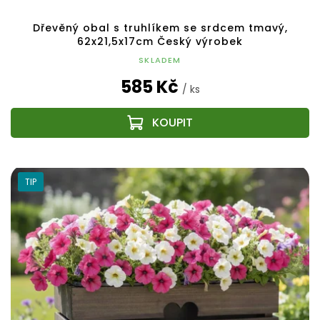
Dřevěný obal s truhlíkem se srdcem tmavý,
62x21,5x17cm Český výrobek
SKLADEM
585 Kč
/ ks
TIP