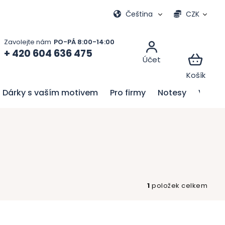
Moje objednávka
Čeština
CZK
+ 420 604 636 475
Dárky s vaším motivem
Pro firmy
Notesy
Velik
1
položek celkem