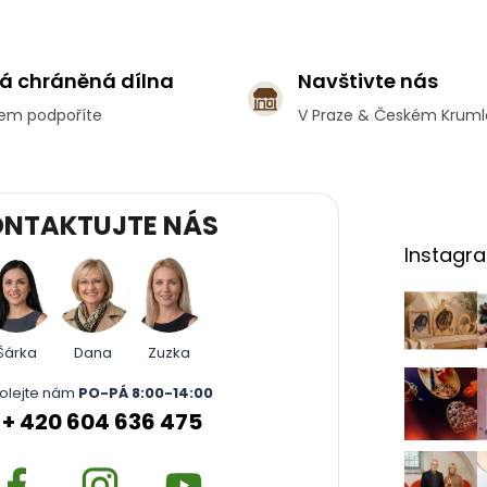
O
v
l
á
á chráněná dílna
Navštivte nás
d
a
em podpoříte
V Praze & Českém Krum
c
í
p
r
v
NTAKTUJTE NÁS
k
Instagr
y
v
ý
p
i
Šárka
Dana
Zuzka
s
u
olejte nám
PO-PÁ 8:00-14:00
+ 420 604 636 475