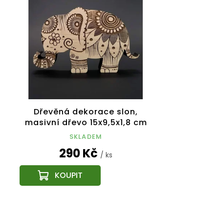
p
í
i
p
s
r
p
o
r
d
o
u
d
k
u
t
k
ů
t
Dřevěná dekorace slon,
ů
masivní dřevo 15x9,5x1,8 cm
SKLADEM
290 Kč
/ ks