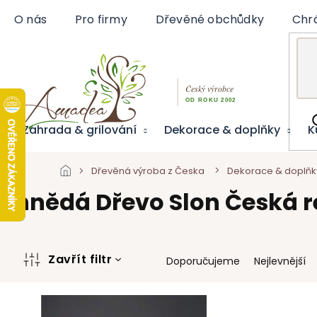
Přejít
O nás
Pro firmy
Dřevěné obchůdky
Chr
na
obsah
Zahrada & grilování
Dekorace & doplňky
K
Dřevěná výroba z Česka
Dekorace & doplňk
hnědá Dřevo Slon Česká r
Ř
Zavřít filtr
Doporučujeme
Nejlevnější
a
z
V
e
ý
n