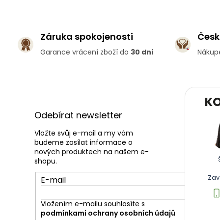
Záruka spokojenosti
Česk
Garance vrácení zboží do
30 dní
Nákup
Z
KO
á
p
Odebírat newsletter
a
t
Vložte svůj e-mail a my vám
budeme zasílat informace o
í
nových produktech na našem e-
shopu.
Zav
E-mail
Vložením e-mailu souhlasíte s
podmínkami ochrany osobních údajů