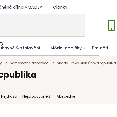
áněná dílna AMADEA
Články
Vzdělávací hry
uchyně & stolování
Módní doplňky
Pro děti
y
Samostatné dekorace
hnědá Dřevo Slon Česká republika
epublika
Nejdražší
Nejprodávanější
Abecedně