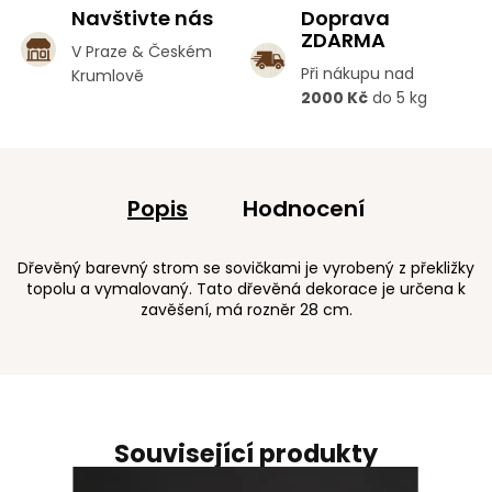
Navštivte nás
Doprava
ZDARMA
V Praze & Českém
Při nákupu nad
Krumlově
2000 Kč
do 5 kg
Popis
Hodnocení
Dřevěný barevný strom se sovičkami je vyrobený z překližky
topolu a vymalovaný. Tato dřevěná dekorace je určena k
zavěšení, má rozněr 28 cm.
Související produkty