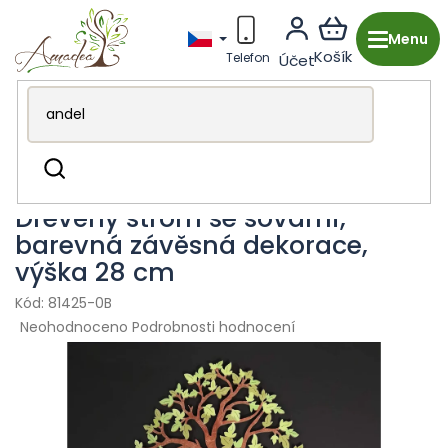
Přejít
na
obsah
Dřevěná výroba z Česka
Pro děti
Dekorace do
Hledat
dětského pokoje
Dřevěný strom se sovami,
barevná závěsná dekorace,
výška 28 cm
81425-0B
Průměrné
Neohodnoceno
Podrobnosti hodnocení
hodnocení
produktu
je
0,0
z
5