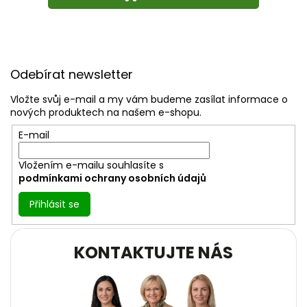
Z
á
Odebírat newsletter
p
a
Vložte svůj e-mail a my vám budeme zasílat informace o
t
nových produktech na našem e-shopu.
í
E-mail
Vložením e-mailu souhlasíte s
podmínkami ochrany osobních údajů
Přihlásit se
KONTAKTUJTE NÁS