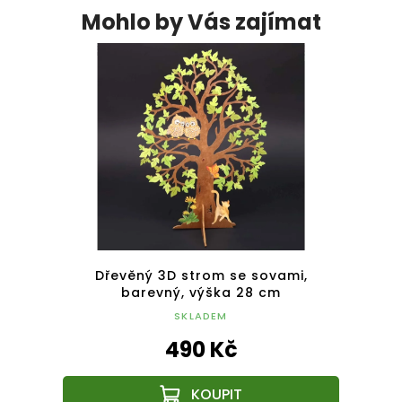
Mohlo by Vás zajímat
sivní
Dřevěný 3D strom se sovami,
D
barevný, výška 28 cm
SKLADEM
490 Kč