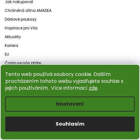
Jak nakupovat
Chráněná dílna AMADEA
Dárkové poukazy
Inspirace pro Vás
Aktuality
Kariera
EU
Často se nás ptáte
Naučný koutek
Tento web používá soubory cookie. Dalším
procházením tohoto webu vyjadřujete souhlas s
jejich používáním.. Více informací
zde
.
MŮJ ÚČET
Přihlášení
Nastavení
Registrace
Historie objednávek
Souhlasím
Doprava zboží
Obchodní podmínky