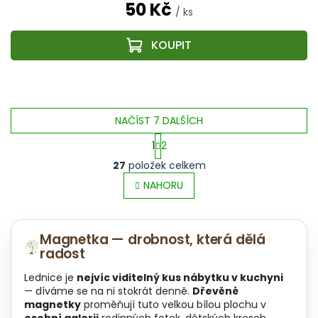
50 Kč
/ ks
NAČÍST 7 DALŠÍCH
1
2
O
S
27
položek celkem
v
t
l
NAHORU
r
á
á
d
n
a
k
Magnetka — drobnost, která dělá
c
o
radost
í
v
p
á
Lednice je
nejvíc viditelný kus nábytku v kuchyni
r
n
— díváme se na ni stokrát denně.
Dřevěné
v
í
magnetky
proměňují tuto velkou bílou plochu v
k
osobní galerii
rodinných fotek, dětských kreseb,