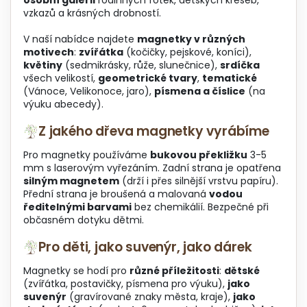
y
vzkazů a krásných drobností.
v
ý
V naší nabídce najdete
magnetky v různých
p
motivech
:
zvířátka
(kočičky, pejskové, koníci),
i
květiny
(sedmikrásky, růže, slunečnice),
srdíčka
s
všech velikostí,
geometrické tvary
,
tematické
u
(Vánoce, Velikonoce, jaro),
písmena a číslice
(na
výuku abecedy).
Z jakého dřeva magnetky vyrábíme
Pro magnetky používáme
bukovou překližku
3-5
mm s laserovým vyřezáním. Zadní strana je opatřena
silným magnetem
(drží i přes silnější vrstvu papíru).
Přední strana je broušená a malovaná
vodou
ředitelnými barvami
bez chemikálií. Bezpečné při
občasném dotyku dětmi.
Pro děti, jako suvenýr, jako dárek
Magnetky se hodí pro
různé příležitosti
:
dětské
(zvířátka, postavičky, písmena pro výuku),
jako
suvenýr
(gravírované znaky města, kraje),
jako