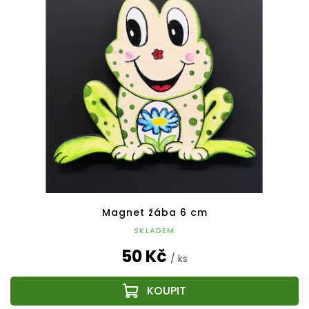
Magnet žába 6 cm
SKLADEM
50 Kč
/ ks