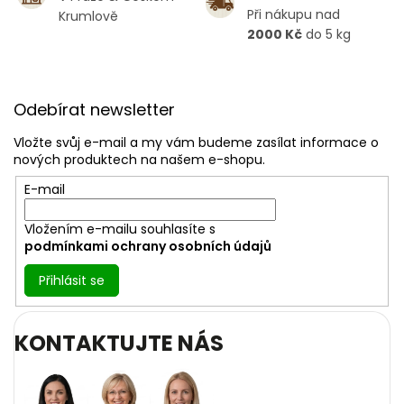
Při nákupu nad
Krumlově
2000 Kč
do 5 kg
Z
á
Odebírat newsletter
p
a
Vložte svůj e-mail a my vám budeme zasílat informace o
t
nových produktech na našem e-shopu.
í
E-mail
Vložením e-mailu souhlasíte s
podmínkami ochrany osobních údajů
Přihlásit se
KONTAKTUJTE NÁS