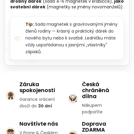
drobný dárek
(sada 4-6 magnetek v krabičce),
jako
svatební dárek
(magnetky se jmény novomanželů).
Tip:
Sada magnetek s gravírovanými jmény
členů rodiny — krásný a praktický dárek do
nového bytu nebo k svatbě. Ledničku máte
vždy uspořádanou s jasnými „vlastníky"
zápisků.
Záruka
Česká
spokojenosti
chráněná
dílna
Garance vrácení
Nákupem
zboží do
30 dní
podpoříte
Navštivte nás
Doprava
ZDARMA
V Praze & Českém