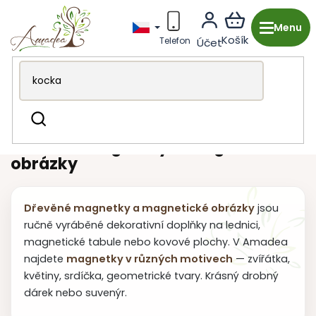
Přejít
na
obsah
Dřevěná výroba z Česka
Pro děti
Magnetky
Hledat
Dřevěné magnetky a magnetické
obrázky
Dřevěné magnetky a magnetické obrázky
jsou
ručně vyráběné dekorativní doplňky na lednici,
magnetické tabule nebo kovové plochy. V Amadea
najdete
magnetky v různých motivech
— zvířátka,
květiny, srdíčka, geometrické tvary. Krásný drobný
dárek nebo suvenýr.