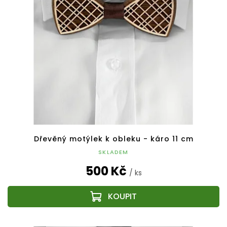
Dřevěný motýlek k obleku - káro 11 cm
SKLADEM
500 Kč
/ ks