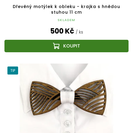
Dřevěný motýlek k obleku - krajka s hnědou
stuhou 11 cm
SKLADEM
500 Kč
/ ks
TIP