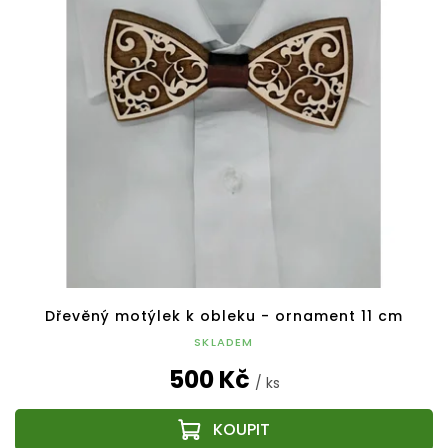
p
o
i
d
s
u
p
k
r
t
o
ů
d
u
k
t
ů
Dřevěný motýlek k obleku - ornament 11 cm
SKLADEM
500 Kč
/ ks