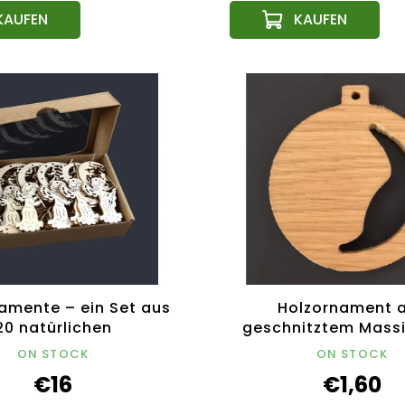
amente – ein Set aus
Holzornament 
20 natürlichen
geschnitztem Massi
zornamenten mit
Kugel 6 cm
ON STOCK
ON STOCK
smotiv, Größe 6 cm
€16
€1,60