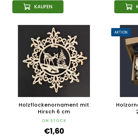
AKTION
Holzflockenornament mit
Holzorn
Hirsch 6 cm
Hol
ON STOCK
Engel
€1,60