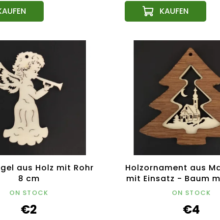
gel aus Holz mit Rohr
Holzornament aus Ma
8 cm
mit Einsatz - Baum m
8 cm
ON STOCK
ON STOCK
€2
€4