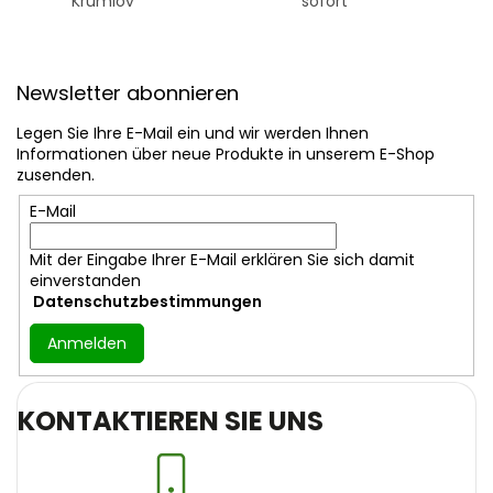
Krumlov
sofort
F
u
Newsletter abonnieren
ß
z
Legen Sie Ihre E-Mail ein und wir werden Ihnen
e
Informationen über neue Produkte in unserem E-Shop
i
zusenden.
l
E-Mail
e
Mit der Eingabe Ihrer E-Mail erklären Sie sich damit
einverstanden
Datenschutzbestimmungen
Anmelden
KONTAKTIEREN SIE UNS