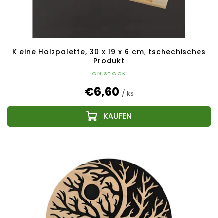
d
u
k
t
e
Kleine Holzpalette, 30 x 19 x 6 cm, tschechisches
Produkt
ON STOCK
€6,60
/ ks