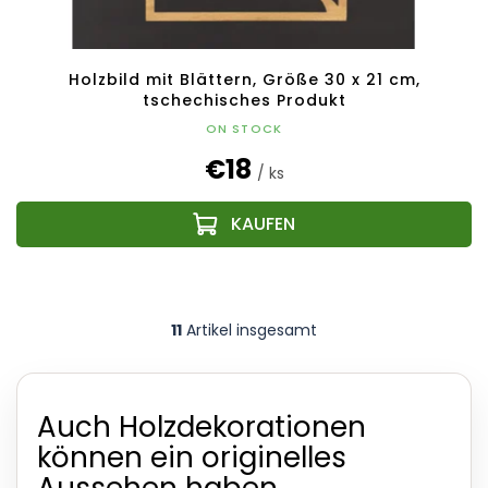
Holzbild mit Blättern, Größe 30 x 21 cm,
tschechisches Produkt
ON STOCK
€18
/ ks
11
Artikel insgesamt
S
t
e
u
Auch Holzdekorationen
e
r
können ein originelles
e
l