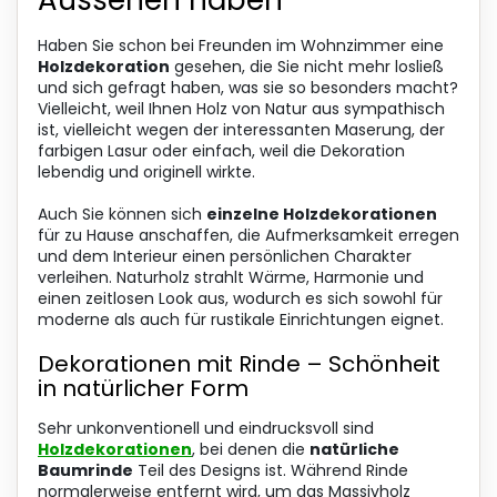
Aussehen haben
e
m
Haben Sie schon bei Freunden im Wohnzimmer eine
e
Holzdekoration
gesehen, die Sie nicht mehr losließ
n
und sich gefragt haben, was sie so besonders macht?
t
Vielleicht, weil Ihnen Holz von Natur aus sympathisch
e
ist, vielleicht wegen der interessanten Maserung, der
d
farbigen Lasur oder einfach, weil die Dekoration
e
lebendig und originell wirkte.
r
L
Auch Sie können sich
einzelne Holzdekorationen
i
für zu Hause anschaffen, die Aufmerksamkeit erregen
s
und dem Interieur einen persönlichen Charakter
t
verleihen. Naturholz strahlt Wärme, Harmonie und
e
einen zeitlosen Look aus, wodurch es sich sowohl für
moderne als auch für rustikale Einrichtungen eignet.
Dekorationen mit Rinde – Schönheit
in natürlicher Form
Sehr unkonventionell und eindrucksvoll sind
Holzdekorationen
, bei denen die
natürliche
Baumrinde
Teil des Designs ist. Während Rinde
normalerweise entfernt wird, um das Massivholz