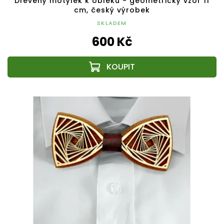
Dřevěný motýlek k obleku - geometrický vzor 11
cm, český výrobek
SKLADEM
600 Kč