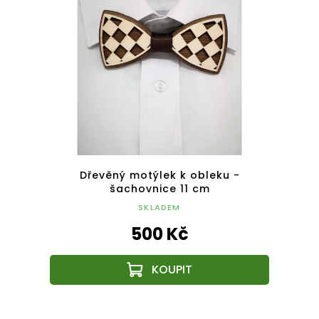
ikmé
Dřevěný motýlek k obleku -
šachovnice 11 cm
SKLADEM
500 Kč