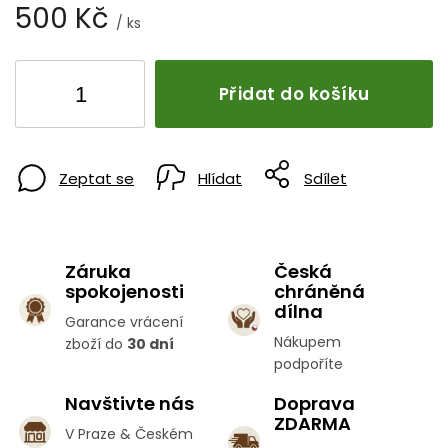
500 Kč
/ ks
Přidat do košíku
Zeptat se
Hlídat
Sdílet
Záruka
Česká
spokojenosti
chráněná
dílna
Garance vrácení
Nákupem
zboží do
30 dní
podpoříte
Navštivte nás
Doprava
ZDARMA
V Praze & Českém