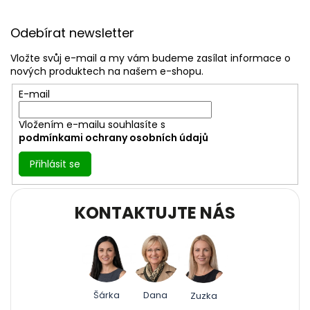
Z
á
Odebírat newsletter
p
a
Vložte svůj e-mail a my vám budeme zasílat informace o
t
nových produktech na našem e-shopu.
í
E-mail
Vložením e-mailu souhlasíte s
podmínkami ochrany osobních údajů
Přihlásit se
KONTAKTUJTE NÁS
Šárka
Dana
Zuzka