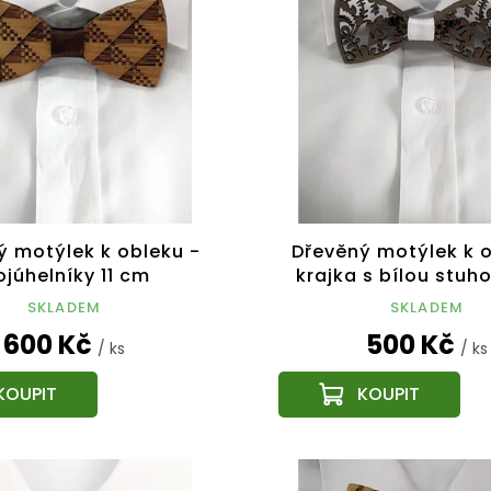
ý motýlek k obleku -
Dřevěný motýlek k o
ojúhelníky 11 cm
krajka s bílou stuho
SKLADEM
SKLADEM
600 Kč
500 Kč
/ ks
/ ks