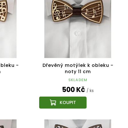
bleku -
Dřevěný motýlek k obleku -
m
noty 11 cm
SKLADEM
500 Kč
/ ks