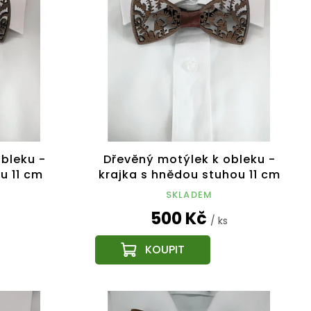
bleku -
Dřevěný motýlek k obleku -
u 11 cm
krajka s hnědou stuhou 11 cm
SKLADEM
500 Kč
/ ks