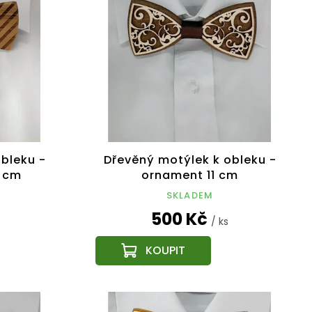
bleku -
Dřevěný motýlek k obleku -
1 cm
ornament 11 cm
SKLADEM
500 Kč
/ ks