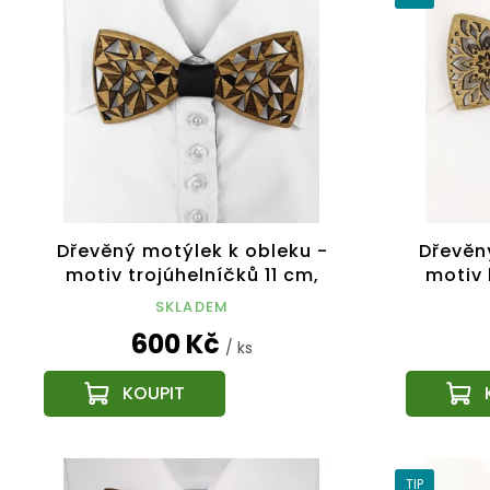
Dřevěný motýlek k obleku -
Dřevěn
motiv trojúhelníčků 11 cm,
motiv 
český výrobek
SKLADEM
600 Kč
/ ks
TIP