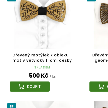
p
í
i
p
s
r
p
o
r
d
o
u
d
k
u
t
k
ů
t
Dřevěný motýlek k obleku -
Dřevěn
ů
motiv větvičky 11 cm, český
geome
výrobek
SKLADEM
500 Kč
/ ks
TIP