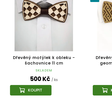
Dřevěný motýlek k obleku -
Dřevěn
šachovnice 11 cm
geome
SKLADEM
500 Kč
/ ks