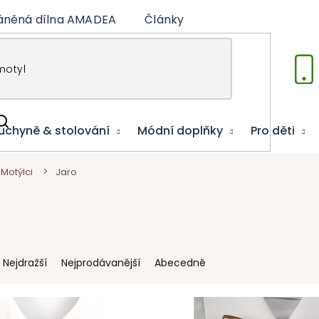
áněná dílna AMADEA
Články
Vzdělávací hry
uchyně & stolování
Módní doplňky
Pro děti
Motýlci
Jaro
Nejdražší
Nejprodávanější
Abecedně