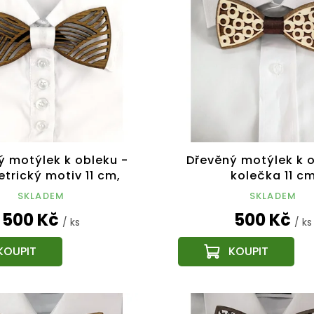
ý motýlek k obleku -
Dřevěný motýlek k o
trický motiv 11 cm,
kolečka 11 c
český výrobek
SKLADEM
SKLADEM
500 Kč
500 Kč
/ ks
/ ks