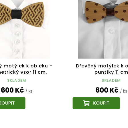
ý motýlek k obleku -
Dřevěný motýlek k o
trický vzor 11 cm,
puntíky 11 c
český výrobek
SKLADEM
SKLADEM
600 Kč
600 Kč
/ ks
/ ks