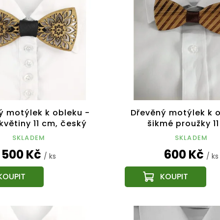
ý motýlek k obleku -
Dřevěný motýlek k o
květiny 11 cm, český
šikmé proužky 1
výrobek
SKLADEM
SKLADEM
500 Kč
600 Kč
/ ks
/ ks