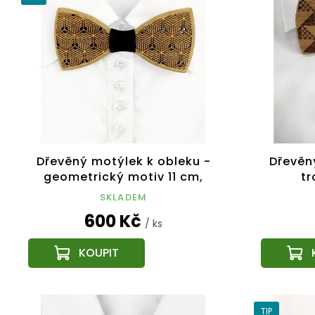
Dřevěný motýlek k obleku -
Dřevěn
geometrický motiv 11 cm,
tr
český výrobek
SKLADEM
600 Kč
/ ks
TIP