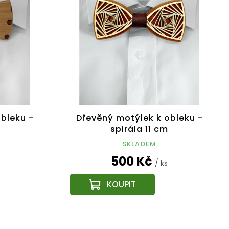
bleku -
Dřevěný motýlek k obleku -
m
spirála 11 cm
SKLADEM
500 Kč
/ ks