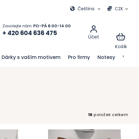
Moje objednávka
Čeština
CZK
+ 420 604 636 475
Dárky s vaším motivem
Pro firmy
Notesy
Velik
16
položek celkem