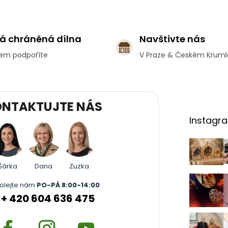
O
v
l
á
á chráněná dílna
Navštivte nás
d
a
em podpoříte
V Praze & Českém Krum
c
í
p
r
v
NTAKTUJTE NÁS
k
Instagr
y
v
ý
p
i
Šárka
Dana
Zuzka
s
u
olejte nám
PO-PÁ 8:00-14:00
+ 420 604 636 475