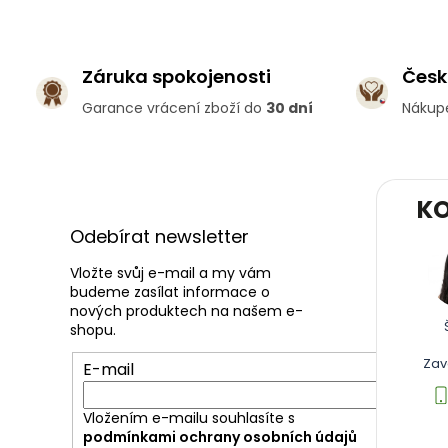
Záruka spokojenosti
Česk
Garance vrácení zboží do
30 dní
Nákup
Z
KO
á
p
Odebírat newsletter
a
t
Vložte svůj e-mail a my vám
budeme zasílat informace o
í
nových produktech na našem e-
shopu.
Zav
E-mail
Vložením e-mailu souhlasíte s
podmínkami ochrany osobních údajů