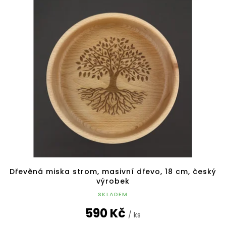
ý
r
p
o
i
d
s
u
p
k
r
t
o
ů
d
u
k
t
ů
Dřevěná miska strom, masivní dřevo, 18 cm, český
výrobek
SKLADEM
590 Kč
/ ks