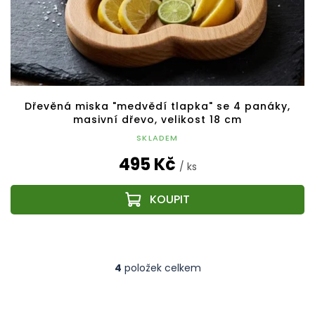
Dřevěná miska "medvědí tlapka" se 4 panáky,
masivní dřevo, velikost 18 cm
SKLADEM
495 Kč
/ ks
4
položek celkem
O
v
l
á