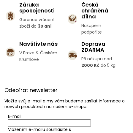
Záruka
Česká
d
spokojenosti
chráněná
a
c
dílna
Garance vrácení
í
Nákupem
zboží do
30 dní
p
podpoříte
r
v
Navštivte nás
Doprava
k
ZDARMA
y
V Praze & Českém
v
Při nákupu nad
Krumlově
ý
2000 Kč
do 5 kg
p
i
s
Z
u
á
Odebírat newsletter
p
a
Vložte svůj e-mail a my vám budeme zasílat informace o
t
nových produktech na našem e-shopu.
í
E-mail
Vložením e-mailu souhlasíte s