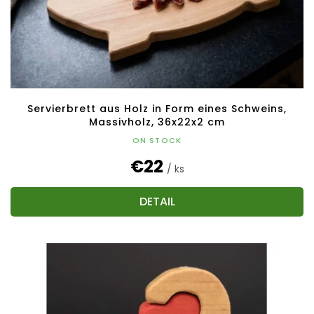
r
o
d
u
k
t
e
Servierbrett aus Holz in Form eines Schweins,
Massivholz, 36x22x2 cm
ON STOCK
€22
/ ks
DETAIL