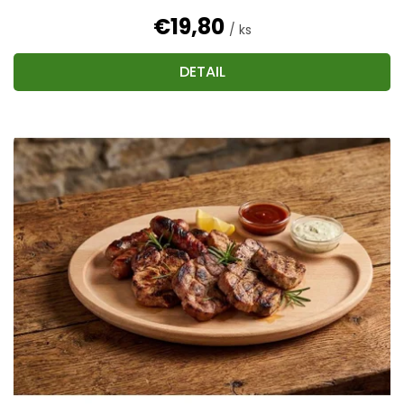
€19,80
/ ks
DETAIL