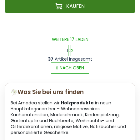
WEITERE 17 LADEN
1
2
S
P
37
Artikel insgesamt
t
a
e
NACH OBEN
g
u
i
e
n
r
i
Was Sie bei uns finden
e
e
l
r
Bei Amadea stellen wir
Holzprodukte
in neun
e
u
Hauptkategorien her – Wohnaccessoires,
m
n
Küchenutensilien, Modeschmuck, Kinderspielzeug,
e
g
Gartentöpfe und Hochbeete, Weihnachts- und
n
Osterdekorationen, religiöse Motive, Notizbücher und
t
personalisierte Geschenke.
e
d