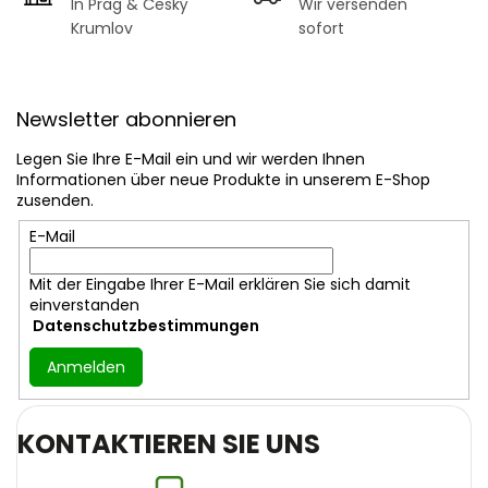
In Prag & Český
Wir versenden
Krumlov
sofort
F
u
Newsletter abonnieren
ß
z
Legen Sie Ihre E-Mail ein und wir werden Ihnen
e
Informationen über neue Produkte in unserem E-Shop
i
zusenden.
l
E-Mail
e
Mit der Eingabe Ihrer E-Mail erklären Sie sich damit
einverstanden
Datenschutzbestimmungen
Anmelden
KONTAKTIEREN SIE UNS