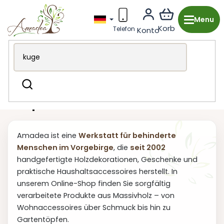
Zum
Inhalt
springen
Holzproduktion aus Tschechien
Suchen
Holzproduktion aus Tschechien
Amadea ist eine
Werkstatt für behinderte
Menschen im Vorgebirge
, die
seit 2002
handgefertigte Holzdekorationen, Geschenke und
praktische Haushaltsaccessoires herstellt. In
unserem Online-Shop finden Sie sorgfältig
verarbeitete Produkte aus Massivholz – von
Wohnaccessoires über Schmuck bis hin zu
Gartentöpfen.