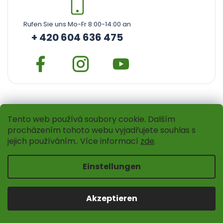
Rufen Sie uns Mo-Fr 8:00-14:00 an
+ 420 604 636 475
Instagram
Tento web používá soubory cookie. Dalším
procházením tohoto webu vyjadřujete souhlas s
jejich používáním.. Více informací
zde
.
Einstellungen
Akzeptieren