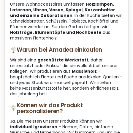
Unsere Wohnaccessoires umfassen
Holzlampen,
e
Laternen, Uhren, Vasen, Spiegel, Kerzenhalter
r
und einzelne Dekorationen
. In der Küche bieten wir
L
Schneidebretter, Schüsseln, Tabletts, Kochlöffel und
i
Pfannenwender an. Für den Garten fertigen wir
s
Holztröge, Blumentöpfe und Hochbeete
aus
t
massivem Fichtenholz.
e
Warum bei Amadea einkaufen
Wir sind eine
geschützte Werkstatt
, daher
unterstützt jeder Einkauf die sinnvolle Arbeit unserer
Kollegen. Wir produzieren aus
Massivholz
–
hauptsächlich Fichte und Buche aus lokalen Quellen –
und jedes Stück wird manuell geprüft. Wir stellen
keine Massenkunststoffe her, sondern ehrliches Holz,
das jahrelang hält.
Können wir das Produkt
personalisieren?
Ja. Die meisten unserer Produkte können wir
individuell gravieren
– Namen, Daten, einfache
Wünsche und Firmenlogos. Wir kümmern uns um die