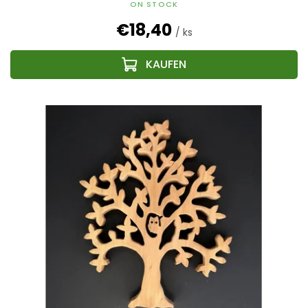
ON STOCK
€18,40
/ ks