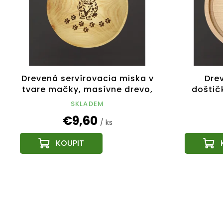
Drevená servírovacia miska v
Dre
tvare mačky, masívne drevo,
doštič
15 cm
masí
SKLADEM
€9,60
/ ks