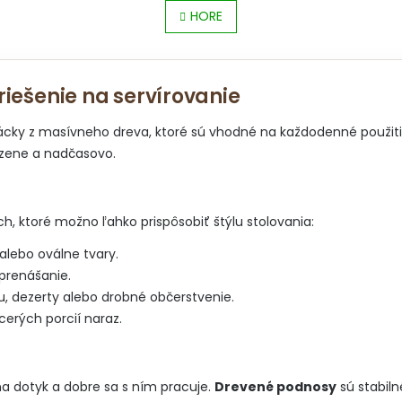
S
v
HORE
t
l
r
á
á
d
n
a
k
iešenie na servírovanie
c
o
i
v
e
cky z masívneho dreva, ktoré sú vhodné na každodenné použitie a
a
p
dzene a nadčasovo.
n
r
i
v
e
k
y
, ktoré možno ľahko prispôsobiť štýlu stolovania:
v
ý
lebo oválne tvary.
p
prenášanie.
i
s
, dezerty alebo drobné občerstvenie.
u
cerých porcií naraz.
na dotyk a dobre sa s ním pracuje.
Drevené podnosy
sú stabil