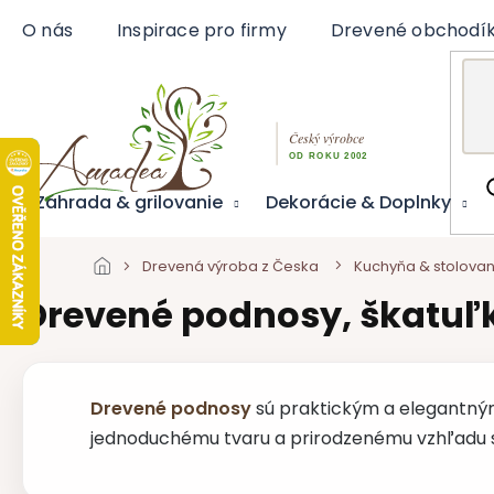
Prejsť
O nás
Inspirace pro firmy
Drevené obchodí
na
obsah
Záhrada & grilovanie
Dekorácie & Doplnky
Drevená výroba z Česka
Kuchyňa & stolovan
Drevené podnosy, škatuľk
Drevené podnosy
sú praktickým a elegantným
jednoduchému tvaru a prirodzenému vzhľadu sa