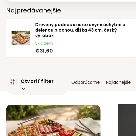
Najpredávanejšie
Drevený podnos s nerezovými úchytmi a
delenou plochou, dĺžka 43 cm, český
výrobok
Skladem
€31,60
R
Otvoriť filter
Odporúčame
Najlacnejšie
a
d
e
V
n
ý
i
p
e
i
p
s
r