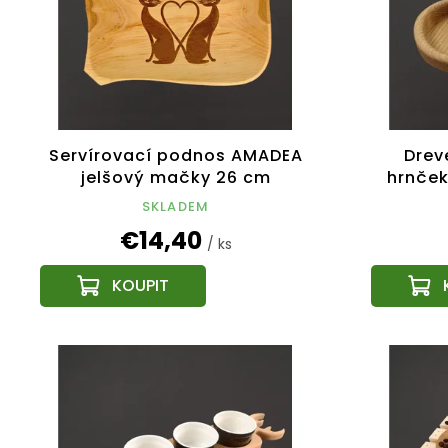
Servírovací podnos AMADEA
Drev
jelšový mačky 26 cm
hrnček
rozmer
SKLADEM
€14,40
/ ks