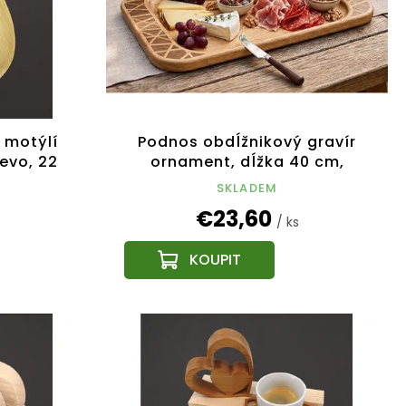
 motýlí
Podnos obdĺžnikový gravír
evo, 22
ornament, dĺžka 40 cm,
český výrobok, český
SKLADEM
výrobok
€23,60
/ ks