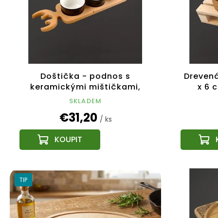
Doštička - podnos s
Drevená
keramickými mištičkami,
x 6 
masívne drevo, rozmer 48 x 11
SKLADEM
cm, český výrobok
€31,20
/ ks
TIP