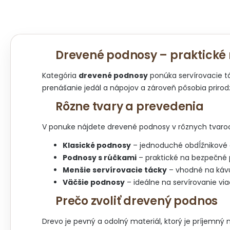
Drevené podnosy – praktické r
Kategória
drevené podnosy
ponúka servírovacie tá
prenášanie jedál a nápojov a zároveň pôsobia priro
Rôzne tvary a prevedenia
V ponuke nájdete drevené podnosy v rôznych tvaroch
Klasické podnosy
– jednoduché obdĺžnikové a
Podnosy s rúčkami
– praktické na bezpečné 
Menšie servírovacie tácky
– vhodné na kávu
Väčšie podnosy
– ideálne na servírovanie via
Prečo zvoliť drevený podnos
Drevo je pevný a odolný materiál, ktorý je príjemný 