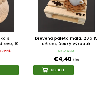
ka s
Drevená paleta malá, 20 x 15
drevo, 10
x 6 cm, český výrobok
TUPNÉ
SKLADEM
€4,40
/ ks