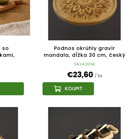
 so
Podnos okrúhly gravír
kami,
mandala, dĺžka 30 cm, český
r 43 x 11
výrobok
SKLADEM
bok
€23,60
/ ks