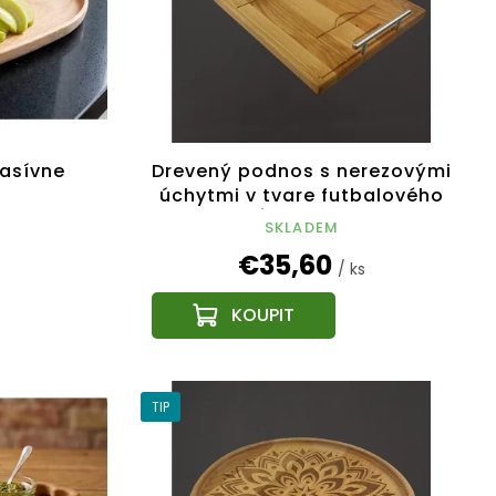
asívne
Drevený podnos s nerezovými
úchytmi v tvare futbalového
ihriska, dĺžka 46 cm, český
SKLADEM
výrobok
€35,60
/ ks
TIP