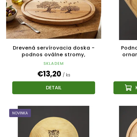
Drevená servírovacia doska -
Podno
podnos oválne stromy,
orna
masívne drevo, 30 cm
SKLADEM
€13,20
/ ks
DETAIL
NOVINKA