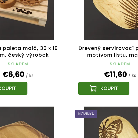
 paleta malá, 30 x 19
Drevený servírovací 
cm, český výrobok
motívom listu, ma
drevo, 22 cm
SKLADEM
SKLADEM
€6,60
€11,60
/ ks
/ ks
NOVINKA