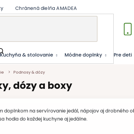
ky
Chránená dielňa AMADEA
Články
Vzdelá
Kuchyňa & stolovanie
Módne doplnky
Pre deti
ie
Podnosy & dózy
y, dózy a boxy
 doplnkom na servírovanie jedál, nápojov aj drobného 
 hodia do každej kuchyne aj jedálne.