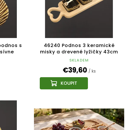
podnos s
46240 Podnos 3 keramické
sívne
misky a drevené lyžičky 43cm
drevená dekorácia
SKLADEM
€39,60
/ ks