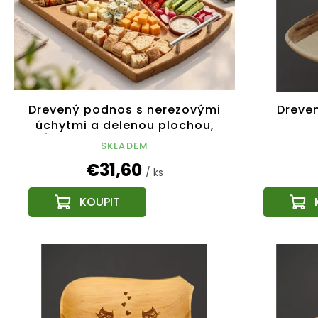
p
o
r
d
o
u
d
k
u
t
k
o
t
v
Drevený podnos s nerezovými
Dreve
o
úchytmi a delenou plochou,
v
dĺžka 43 cm, český výrobok
SKLADEM
€31,60
/ ks