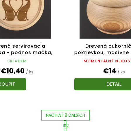
vená servírovacia
Drevená cukornič
ka - podnos mačka,
pokrievkou, masívne 
vne drevo, 20 cm
cm
SKLADEM
MOMENTÁLNĚ NEDOS
€10,40
€14
/ ks
/ ks
DETAIL
NAČÍTAŤ 9 ĎALŠÍCH
1
2
O