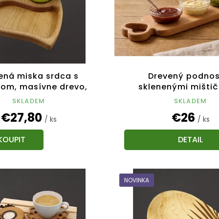
ená miska srdca s
Drevený podnos
om, masívne drevo,
sklenenými mištič
 17 x 15,5 cm, český
masívne drevo, rozme
SKLADEM
SKLADEM
výrobok
cm, český výro
€27,80
€26
/ ks
/ ks
DETAIL
NOVINKA