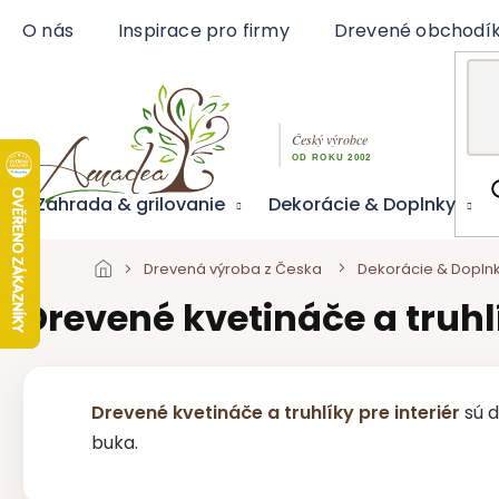
Prejsť
O nás
Inspirace pro firmy
Drevené obchodí
na
obsah
Záhrada & grilovanie
Dekorácie & Doplnky
Drevená výroba z Česka
Dekorácie & Dopln
Drevené kvetináče a truhlí
Drevené kvetináče a truhlíky pre interiér
sú 
buka.