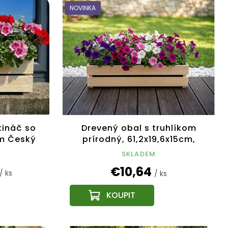
NOVINKA
tináč so
Drevený obal s truhlíkom
cm Český
prírodný, 61,2x19,6x15cm,
český výrobok
SKLADEM
€10,64
/ ks
/ ks