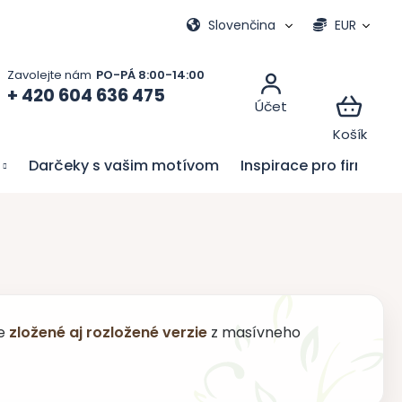
vacie hry
Moja objednávka
Slovenčina
EUR
+ 420 604 636 475
Darčeky s vašim motívom
Inspirace pro firmy
te
zložené aj rozložené verzie
z masívneho