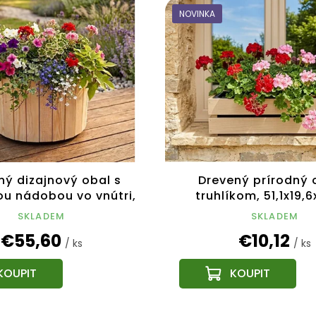
NOVINKA
ný dizajnový obal s
Drevený prírodný 
ou nádobou vo vnútri,
truhlíkom, 51,1x19,
54x54x30 cm
český výrobo
SKLADEM
SKLADEM
€55,60
€10,12
/ ks
/ ks