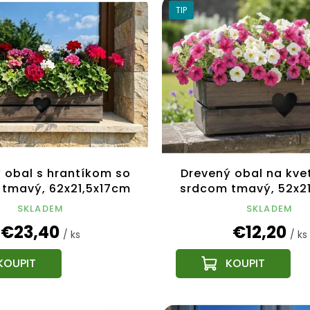
TIP
 obal s hrantíkom so
Drevený obal na kve
tmavý, 62x21,5x17cm
srdcom tmavý, 52x2
Český výrobok
Český výrobo
SKLADEM
SKLADEM
€23,40
€12,20
/ ks
/ ks