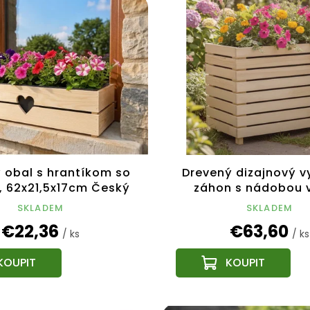
 obal s hrantíkom so
Drevený dizajnový 
 62x21,5x17cm Český
záhon s nádobou v
výrobok
76x43,6x31c
SKLADEM
SKLADEM
€22,36
€63,60
/ ks
/ ks