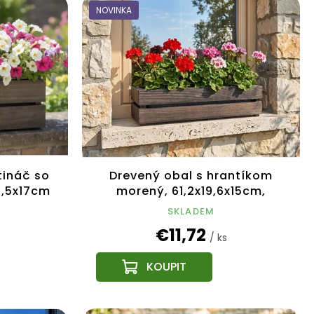
NOVINKA
tináč so
Drevený obal s hrantíkom
1,5x17cm
morený, 61,2x19,6x15cm,
k
český výrobok
SKLADEM
€11,72
/ ks