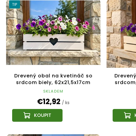
ý
i
TIP
p
e
i
p
s
r
p
o
r
d
o
u
d
k
u
t
k
o
t
v
Drevený obal na kvetináč so
Drevený
o
srdcom biely, 62x21,5x17cm
srdcom,
v
Český výrobok
SKLADEM
€12,92
/ ks