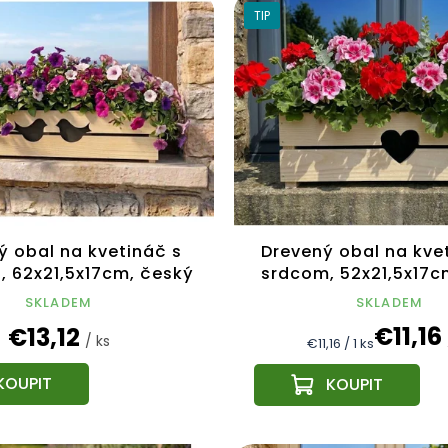
TIP
ý obal na kvetináč s
Drevený obal na kve
, 62x21,5x17cm, český
srdcom, 52x21,5x17
výrobok
výrobok
SKLADEM
SKLADEM
€11,16
€13,12
/ ks
Jednotková
€11,16 / 1 ks
cena: