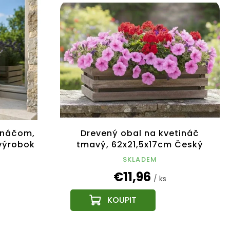
ináčom,
Drevený obal na kvetináč
výrobok
tmavý, 62x21,5x17cm Český
výrobok
SKLADEM
€11,96
/ ks