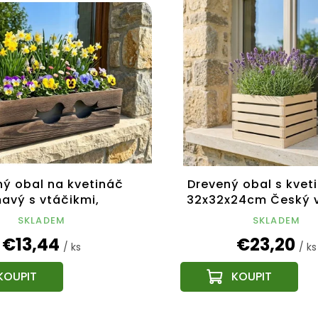
ný obal na kvetináč
Drevený obal s kvet
avý s vtáčikmi,
32x32x24cm Český 
x17cm, český výrobok
SKLADEM
SKLADEM
€13,44
€23,20
/ ks
/ ks