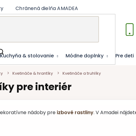
ky
Chránená dielňa AMADEA
Články
Vzdelá
Kuchyňa & stolovanie
Módne doplnky
Pre deti
ky
Kvetináče & hrantíky
Kvetináče a truhlíky
ky pre interiér
dekoratívne nádoby pre
izbové rastliny
. V Amadei nájde