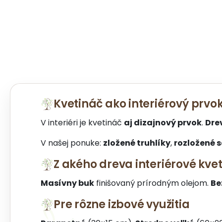
Kvetináč ako interiérový prvo
V interiéri je kvetináč
aj dizajnový prvok
.
Dre
V našej ponuke:
zložené truhlíky
,
rozložené 
Z akého dreva interiérové kve
Masívny buk
finišovaný prírodným olejom.
Be
Pre rôzne izbové využitia