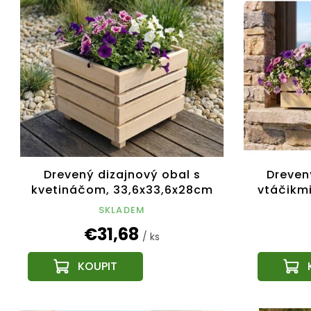
Drevený dizajnový obal s
Dreven
kvetináčom, 33,6x33,6x28cm
vtáčikmi
SKLADEM
€31,68
/ ks