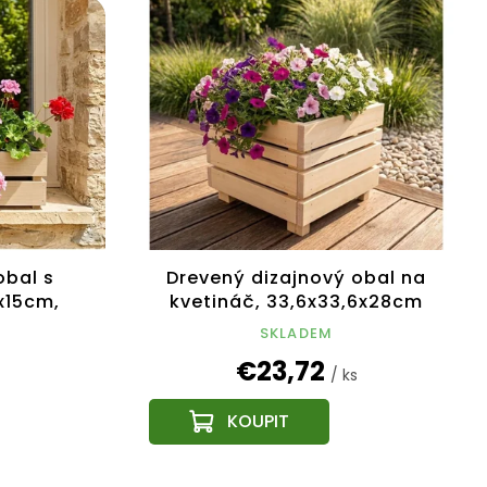
obal s
Drevený dizajnový obal na
6x15cm,
kvetináč, 33,6x33,6x28cm
k
SKLADEM
€23,72
/ ks