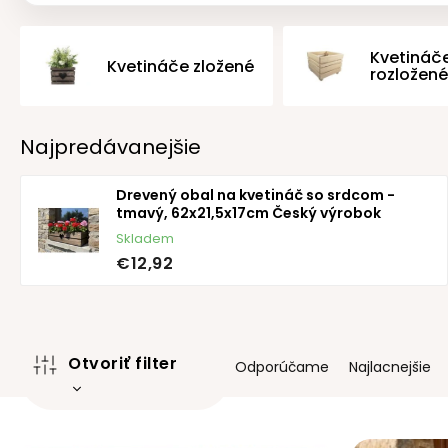
Kvetináč
Kvetináče zložené
rozložené
Najpredávanejšie
Drevený obal na kvetináč so srdcom -
tmavý, 62x21,5x17cm Český výrobok
Skladem
€12,92
R
Otvoriť filter
Odporúčame
Najlacnejšie
a
d
e
V
n