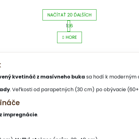
NAČÍTAŤ 20 ĎALŠÍCH
1
6
O
S
v
HORE
t
l
r
á
á
d
n
a
k
k
c
o
i
v
e
vený kvetináč z masívneho buka
sa hodí k moderným aj
a
p
n
r
sady
. Veľkosti od parapetných (30 cm) po obývacie (60+
i
v
e
k
tináče
y
v
z impregnácie
.
ý
p
i
s