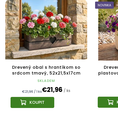
NOVINKA
Drevený obal s hrantíkom so
Dreve
srdcom tmavý, 52x21,5x17cm
plastov
Český výrobok
SKLADEM
€21,96
/ ks
Jednotková
€21,96 / 1 ks
cena: