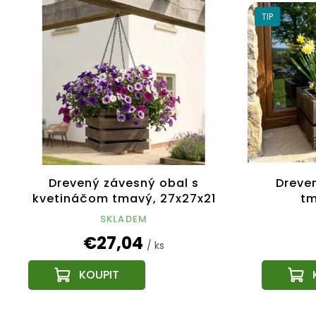
TIP
Drevený závesný obal s
Dreve
kvetináčom tmavý, 27x27x21
tm
cm, český výrobok
52x21,5
SKLADEM
€27,04
/ ks