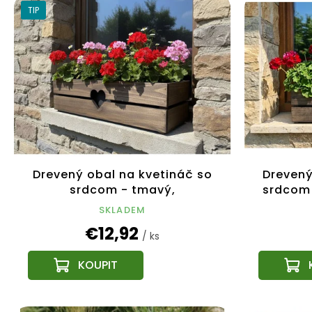
TIP
Drevený obal na kvetináč so
Drevený
srdcom - tmavý,
srdcom 
62x21,5x17cm Český výrobok
SKLADEM
€12,92
/ ks