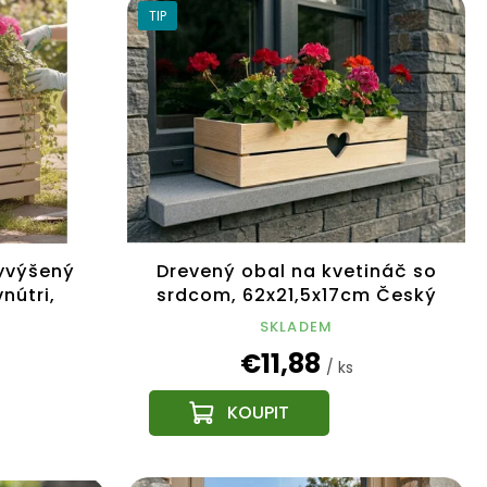
TIP
vyvýšený
Drevený obal na kvetináč so
nútri,
srdcom, 62x21,5x17cm Český
m
výrobok
SKLADEM
€11,88
/ ks