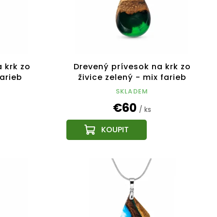
 krk zo
Drevený prívesok na krk zo
farieb
živice zelený - mix farieb
SKLADEM
€60
/ ks