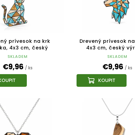
ný prívesok na krk
Drevený prívesok na 
a, 4x3 cm, český
4x3 cm, český vý
výrobok
SKLADEM
SKLADEM
€9,96
€9,96
/ ks
/ ks