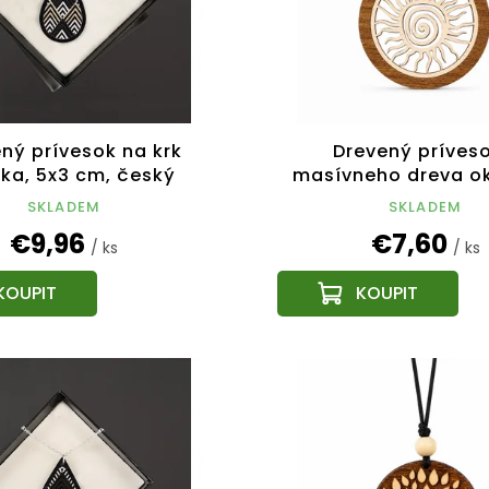
ný prívesok na krk
Drevený príveso
ka, 5x3 cm, český
masívneho dreva ok
výrobok
vkladom - slnko 6
SKLADEM
SKLADEM
€9,96
€7,60
/ ks
/ ks