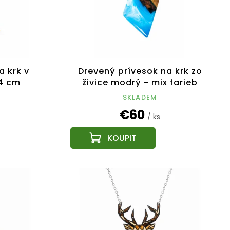
a krk v
Drevený prívesok na krk zo
x4 cm
živice modrý - mix farieb
SKLADEM
€60
/ ks