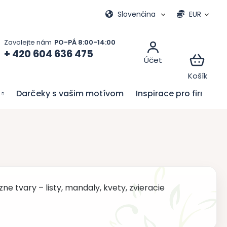
vacie hry
Moja objednávka
Slovenčina
EUR
+ 420 604 636 475
Darčeky s vašim motívom
Inspirace pro firmy
e tvary – listy, mandaly, kvety, zvieracie