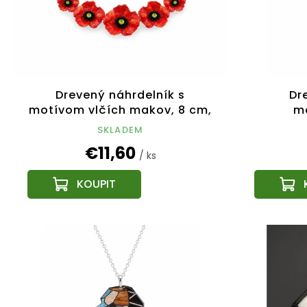
Drevený náhrdelník s
Dr
motívom vlčích makov, 8 cm,
m
český výrobok
kosoš
SKLADEM
€11,60
/ ks