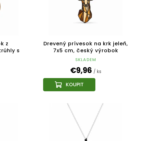
k z
Drevený prívesok na krk jeleň,
rúhly s
7x5 cm, český výrobok
,5 cm
SKLADEM
€9,96
/ ks