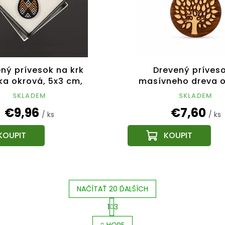
ný prívesok na krk
Drevený príveso
ka okrová, 5x3 cm,
masívneho dreva o
český výrobok
strom 5 cm, český 
SKLADEM
SKLADEM
€9,96
€7,60
/ ks
/ ks
NAČÍTAŤ 20 ĎALŠÍCH
1
3
O
S
v