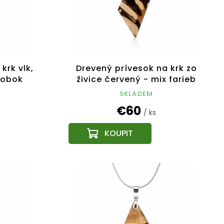
krk vlk,
Drevený prívesok na krk zo
robok
živice červený - mix farieb
SKLADEM
€60
/ ks