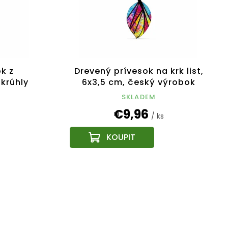
k z
Drevený prívesok na krk list,
krúhly
6x3,5 cm, český výrobok
výrobok
SKLADEM
€9,96
/ ks