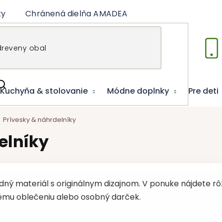
ky
Chránená dielňa AMADEA
Články
Vzdelá
Kuchyňa & stolovanie
Módne doplnky
Pre deti
Prívesky & náhrdelníky
elníky
dný materiál s originálnym dizajnom. V ponuke nájdete rôzn
dému oblečeniu alebo osobný darček.