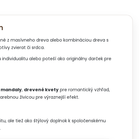
m
bané z masívneho dreva alebo kombináciou dreva s
ívy zvierat či srdca.
individualitu alebo poteší ako originálny darček pre
 mandaly
,
drevené kvety
pre romantický vzhľad,
arebnou živicou pre výraznejší efekt.
itu, ale tiež ako štýlový doplnok k spoločenskému
.