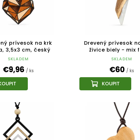
ný prívesok na krk
Drevený prívesok na
a, 3,5x3 cm, český
živice biely - mix 
výrobok
SKLADEM
SKLADEM
€9,96
€60
/ ks
/ ks