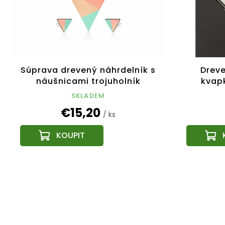
Súprava drevený náhrdelník s
Dreve
náušnicami trojuholník
kvap
ružový, 4,5x4 cm
SKLADEM
€15,20
/ ks