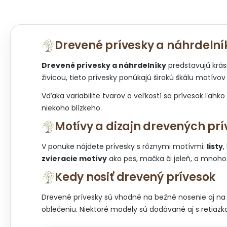
Drevené prívesky a náhrdelní
Drevené prívesky a náhrdelníky
predstavujú krás
živicou, tieto prívesky ponúkajú širokú škálu motívo
Vďaka variabilite tvarov a veľkostí sa prívesok ľahk
niekoho blízkeho.
Motívy a dizajn drevených pr
V ponuke nájdete prívesky s rôznymi motívmi:
listy
,
zvieracie motívy
ako pes, mačka či jeleň, a mnoho 
Kedy nosiť drevený prívesok
Drevené prívesky sú vhodné na bežné nosenie aj na s
oblečeniu. Niektoré modely sú dodávané aj s retiazko