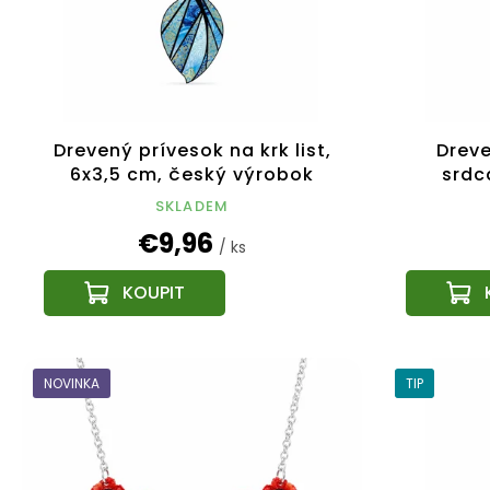
Drevený prívesok na krk list,
Dreve
6x3,5 cm, český výrobok
srdc
SKLADEM
€9,96
/ ks
NOVINKA
TIP