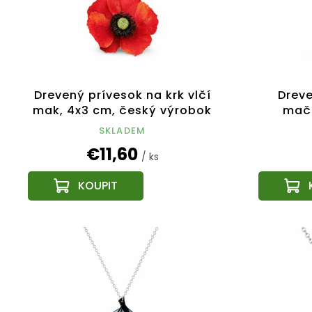
r
d
o
u
d
k
u
t
k
o
t
v
Drevený prívesok na krk vlčí
Dreve
o
mak, 4x3 cm, český výrobok
mačk
v
SKLADEM
€11,60
/ ks