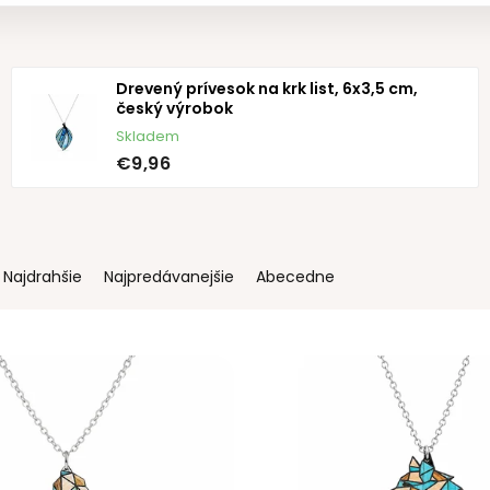
Drevený prívesok na krk list, 6x3,5 cm,
český výrobok
Skladem
€9,96
Najdrahšie
Najpredávanejšie
Abecedne