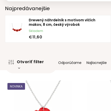
Najpredávanejšie
Drevený náhrdelník s motívom vlčích
makov, 8 cm, český výrobok
Skladem
€11,60
R
Otvoriť filter
Odporúčame
Najlacnejšie
a
d
e
V
n
ý
i
NOVINKA
p
e
i
p
s
r
p
o