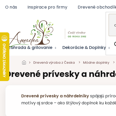
Prejsť
O nás
Inspirace pro firmy
Drevené obchodí
na
obsah
Záhrada & grilovanie
Dekorácie & Doplnky
Drevená výroba z Česka
Módne doplnky
Drevené prívesky a náhrd
Drevené prívesky a náhrdelníky
spájajú príro
motívy aj srdce – ako štýlový doplnok ku kaž