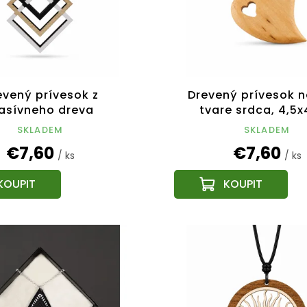
evený prívesok z
Drevený prívesok n
asívneho dreva
tvare srdca, 4,5
tvorca 6 cm, český
SKLADEM
SKLADEM
výrobok
€7,60
€7,60
/ ks
/ ks