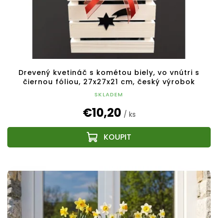
Drevený kvetináč s kométou biely, vo vnútri s
čiernou fóliou, 27x27x21 cm, český výrobok
SKLADEM
€10,20
/ ks