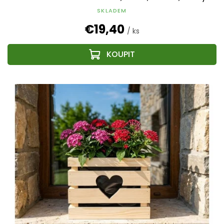
výrobok
SKLADEM
€19,40
/ ks