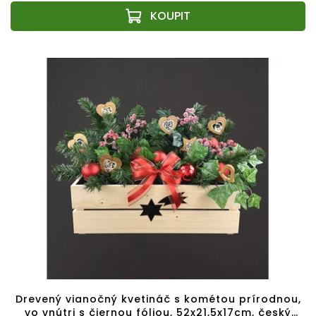
Drevený vianočný kvetináč s kométou prírodnou,
vo vnútri s čiernou fóliou, 52x21,5x17cm, český