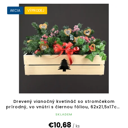
AKCIA
VÝPRODEJ
Drevený vianočný kvetináč so stromčekom
prírodný, vo vnútri s čiernou fóliou, 62x21,5x17cm,
český výrobok
SKLADEM
€10,68
/ ks