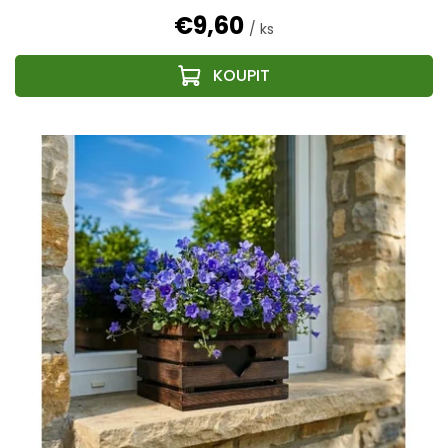
€9,60
/ ks