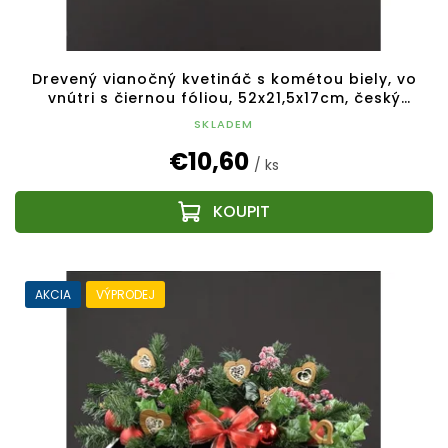
Drevený vianočný kvetináč s kométou biely, vo
vnútri s čiernou fóliou, 52x21,5x17cm, český
výrobok
SKLADEM
€10,60
/ ks
AKCIA
VÝPRODEJ