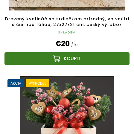
Drevený kvetináč so srdiečkom prírodný, vo vnútri
s čiernou fóliou, 27x27x21 cm, český výrobok
SKLADEM
€20
/ ks
AKCIA
VÝPRODEJ