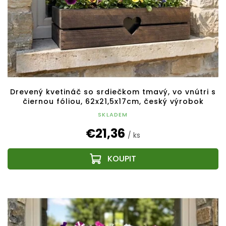
d
u
k
t
o
v
Drevený kvetináč so srdiečkom tmavý, vo vnútri s
čiernou fóliou, 62x21,5x17cm, český výrobok
SKLADEM
€21,36
/ ks