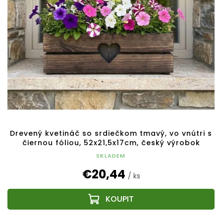
Drevený kvetináč so srdiečkom tmavý, vo vnútri s
čiernou fóliou, 52x21,5x17cm, český výrobok
SKLADEM
€20,44
/ ks