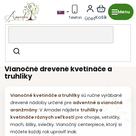
Prejsť
na
obsah
Drevená výroba z Česka
Vianoce
Vianočné
Hľadať
kvetináče
Vianočné drevené kvetináče a
truhlíky
Vianočné kvetináče a truhlíky
sú ručne vyrábané
drevené nádoby určené pre
adventné a vianočné
aranžmány
. V Amadei nájdete
truhlíky a
kvetináče rôznych veľkostí
pre chvojie, vetvičky,
mach, šišky, sviečky. Vianočný centerpiece, ktorý si
môžete každý rok upraviť inak.