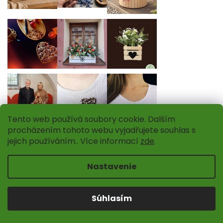
Tento web používá soubory cookie. Dalším
procházením tohoto webu vyjadřujete souhlas s
jejich používáním.. Více informací
zde
.
Sledovať na Instagrame
Nastavenie
INFORMÁCIE PRE VÁS
O nás
Súhlasím
Drevené obchodíky
Kontakty