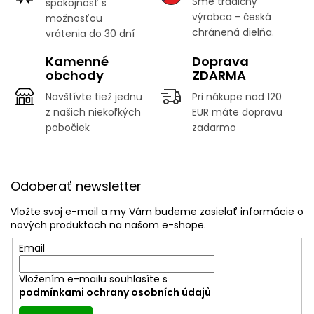
Sme tradičný
spokojnosť s
výrobca - česká
možnosťou
chránená dielňa.
vrátenia do 30 dní
Kamenné
Doprava
obchody
ZDARMA
Navštívte tiež jednu
Pri nákupe nad 120
z našich niekoľkých
EUR máte dopravu
pobočiek
zadarmo
Z
á
Odoberať newsletter
p
ä
Vložte svoj e-mail a my Vám budeme zasielať informácie o
t
nových produktoch na našom e-shope.
i
Email
e
Vložením e-mailu souhlasíte s
podmínkami ochrany osobních údajů