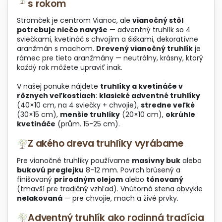
s rokom
i
v
e
a
Stromček je centrom Vianoc, ale
vianočný stôl
p
n
potrebuje niečo navyše
— adventný truhlík so 4
r
i
sviečkami, kvetináč s chvojím a šiškami, dekoratívne
v
e
aranžmán s machom.
Drevený vianočný truhlík
je
k
rámec pre tieto aranžmány — neutrálny, krásny, ktorý
y
každý rok môžete upraviť inak.
v
ý
V našej ponuke nájdete
truhlíky a kvetináče v
p
rôznych veľkostiach
:
klasické adventné truhlíky
i
(40×10 cm, na 4 sviečky + chvojie),
stredne veľké
s
(30×15 cm),
menšie truhlíky
(20×10 cm),
okrúhle
u
kvetináče
(prům. 15-25 cm).
Z akého dreva truhlíky vyrábame
Pre vianočné truhlíky používame
masívny buk
alebo
bukovú preglejku
8-12 mm. Povrch brúsený a
finišovaný
prírodným olejom
alebo
tónovaný
(tmavší pre tradičný vzhľad). Vnútorná stena obvykle
nelakovaná
— pre chvojie, mach a živé prvky.
Adventný truhlík ako rodinná tradícia