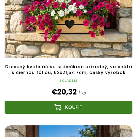
Drevený kvetináč so srdiečkom prírodný, vo vnútri
s čiernou fóliou, 62x21,5x17cm, český výrobok
SKLADEM
€20,32
/ ks