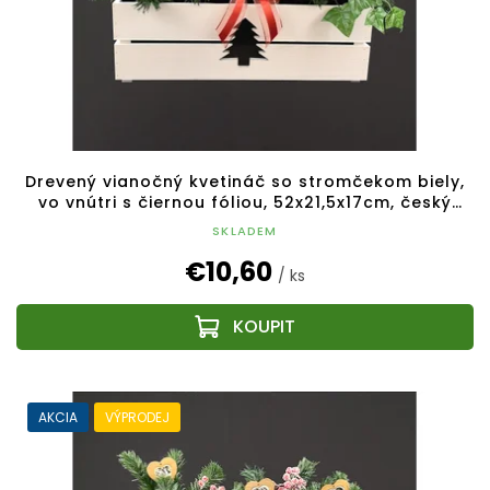
Drevený vianočný kvetináč so stromčekom biely,
vo vnútri s čiernou fóliou, 52x21,5x17cm, český
výrobok
SKLADEM
€10,60
/ ks
AKCIA
VÝPRODEJ