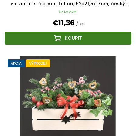
vo vnútri s čiernou fóliou, 62x21,5x17cm, český
výrobok
SKLADEM
€11,36
/ ks
AKCIA
VÝPRODEJ