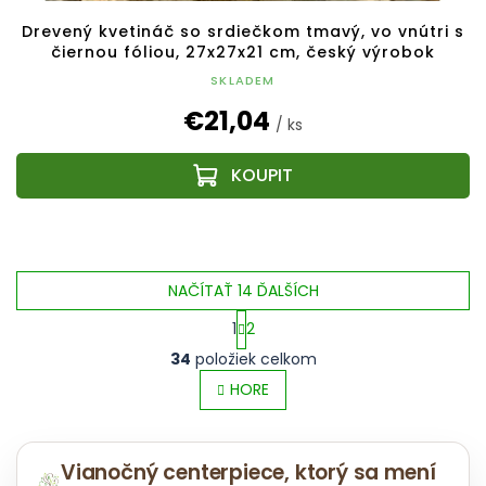
Drevený kvetináč so srdiečkom tmavý, vo vnútri s
čiernou fóliou, 27x27x21 cm, český výrobok
SKLADEM
€21,04
/ ks
NAČÍTAŤ 14 ĎALŠÍCH
1
2
O
S
34
položiek celkom
v
t
l
HORE
r
á
á
d
n
a
k
Vianočný centerpiece, ktorý sa mení
c
o