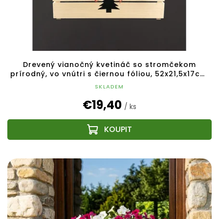
Drevený vianočný kvetináč so stromčekom
prírodný, vo vnútri s čiernou fóliou, 52x21,5x17cm,
český výrobok
SKLADEM
€19,40
/ ks