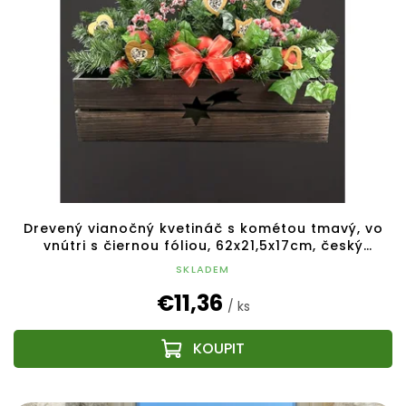
Drevený vianočný kvetináč s kométou tmavý, vo
vnútri s čiernou fóliou, 62x21,5x17cm, český
výrobok
SKLADEM
€11,36
/ ks