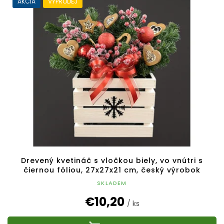
AKCIA
VÝPRODEJ
Drevený kvetináč s vločkou biely, vo vnútri s
čiernou fóliou, 27x27x21 cm, český výrobok
SKLADEM
€10,20
/ ks