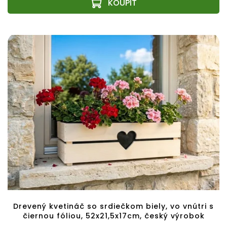
Drevený kvetináč so srdiečkom biely, vo vnútri s
čiernou fóliou, 52x21,5x17cm, český výrobok