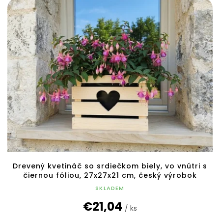
Drevený kvetináč so srdiečkom biely, vo vnútri s
čiernou fóliou, 27x27x21 cm, český výrobok
SKLADEM
€21,04
/ ks