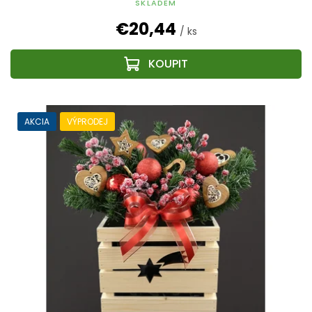
SKLADEM
€20,44
/ ks
AKCIA
VÝPRODEJ