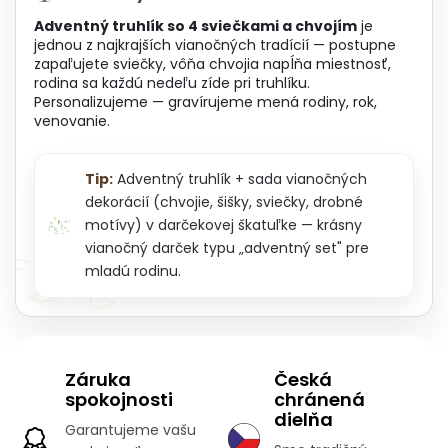
Adventný truhlík so 4 sviečkami a chvojím
je
jednou z najkrajších vianočných tradícií — postupne
zapaľujete sviečky, vôňa chvojia napĺňa miestnosť,
rodina sa každú nedeľu zíde pri truhlíku.
Personalizujeme — gravírujeme mená rodiny, rok,
venovanie.
Tip:
Adventný truhlík + sada vianočných
dekorácií (chvojie, šišky, sviečky, drobné
motívy) v darčekovej škatuľke — krásny
vianočný darček typu „adventný set" pre
mladú rodinu.
Záruka
Česká
spokojnosti
chránená
dielňa
Garantujeme vašu