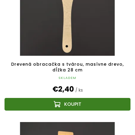
Drevená obracačka s tvárou, masívne drevo,
dĺžka 28 cm
SKLADEM
€2,40
/ ks