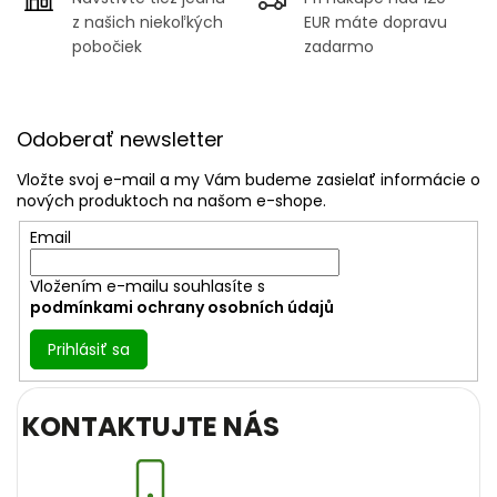
z našich niekoľkých
EUR máte dopravu
pobočiek
zadarmo
Z
á
Odoberať newsletter
p
ä
Vložte svoj e-mail a my Vám budeme zasielať informácie o
t
nových produktoch na našom e-shope.
i
Email
e
Vložením e-mailu souhlasíte s
podmínkami ochrany osobních údajů
Prihlásiť sa
KONTAKTUJTE NÁS