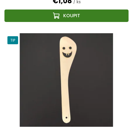
€1,08
/ ks
TIP