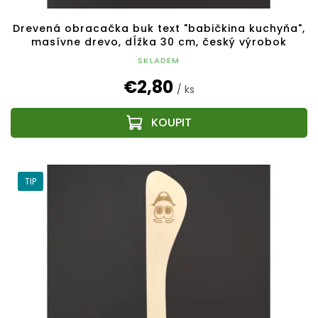
Drevená obracačka buk text "babičkina kuchyňa",
masívne drevo, dĺžka 30 cm, český výrobok
SKLADEM
€2,80
/ ks
TIP