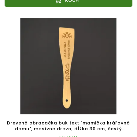
Drevená obracačka buk text "mamička kráľovná
domu", masívne drevo, dĺžka 30 cm, český
výrobok
SKLADEM