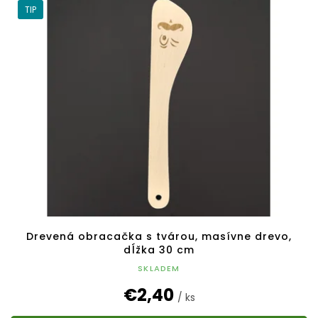
TIP
Drevená obracačka s tvárou, masívne drevo,
dĺžka 30 cm
SKLADEM
€2,40
/ ks