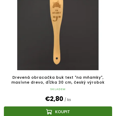
Drevená obracačka buk text "na mňamky",
masívne drevo, dĺžka 30 cm, český výrobok
SKLADEM
€2,80
/ ks