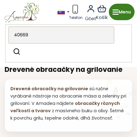
Prejsť
na
obsah
Drevená výroba z Česka
Záhrada & grilovanie
Hľadať
Grilovanie a stolovanie
Obracačky
Drevené obracačky na grilovanie
Drevené obracačky na grilovanie
sú ručne
vyrábané nástroje na obracanie mäsa a zeleniny pri
grilovaní. V Amadea nájdete
obracačky rôznych
veľkostí a tvarov
z masívneho buku a olivy. Šetrné
k povrchu grilu, tepelne odolné, dlhá životnosť.