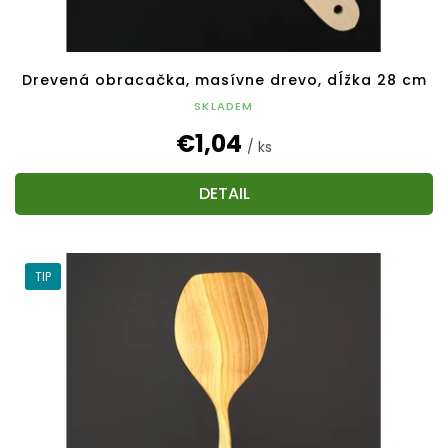
o
v
Drevená obracačka, masívne drevo, dĺžka 28 cm
SKLADEM
€1,04
/ ks
DETAIL
TIP