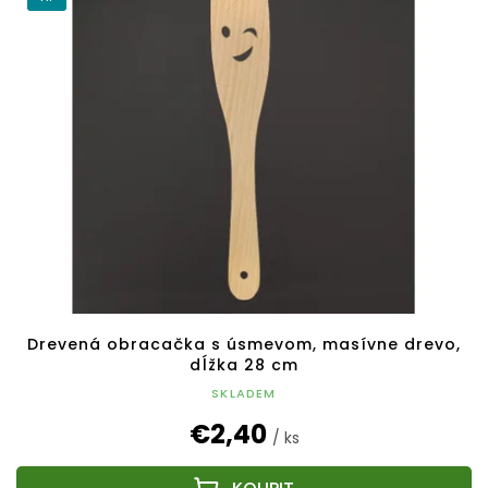
Drevená obracačka s úsmevom, masívne drevo,
dĺžka 28 cm
SKLADEM
€2,40
/ ks