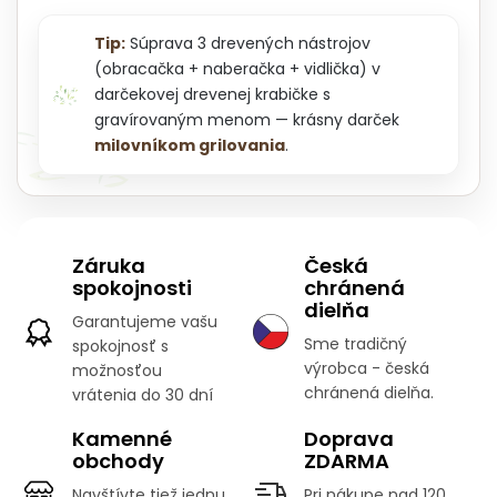
Tip:
Súprava 3 drevených nástrojov
(obracačka + naberačka + vidlička) v
darčekovej drevenej krabičke s
gravírovaným menom — krásny darček
milovníkom grilovania
.
Záruka
Česká
spokojnosti
chránená
dielňa
Garantujeme vašu
Sme tradičný
spokojnosť s
výrobca - česká
možnosťou
chránená dielňa.
vrátenia do 30 dní
Kamenné
Doprava
obchody
ZDARMA
Navštívte tiež jednu
Pri nákupe nad 120