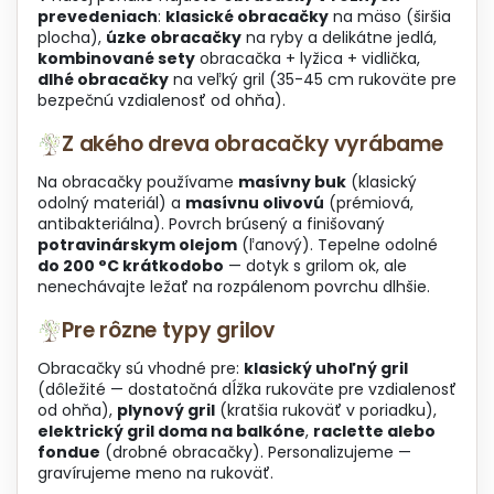
prevedeniach
:
klasické obracačky
na mäso (širšia
i
plocha),
úzke obracačky
na ryby a delikátne jedlá,
s
kombinované sety
obracačka + lyžica + vidlička,
u
dlhé obracačky
na veľký gril (35-45 cm rukoväte pre
bezpečnú vzdialenosť od ohňa).
Z akého dreva obracačky vyrábame
Na obracačky používame
masívny buk
(klasický
odolný materiál) a
masívnu olivovú
(prémiová,
antibakteriálna). Povrch brúsený a finišovaný
potravinárskym olejom
(ľanový). Tepelne odolné
do 200 °C krátkodobo
— dotyk s grilom ok, ale
nenechávajte ležať na rozpálenom povrchu dlhšie.
Pre rôzne typy grilov
Obracačky sú vhodné pre:
klasický uhoľný gril
(dôležité — dostatočná dĺžka rukoväte pre vzdialenosť
od ohňa),
plynový gril
(kratšia rukoväť v poriadku),
elektrický gril doma na balkóne
,
raclette alebo
fondue
(drobné obracačky). Personalizujeme —
gravírujeme meno na rukoväť.