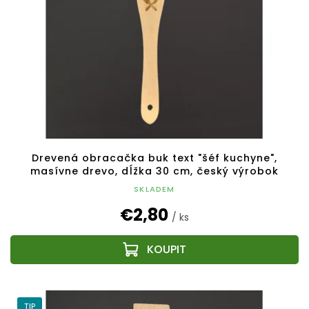
Drevená obracačka buk text "šéf kuchyne",
masívne drevo, dĺžka 30 cm, český výrobok
SKLADEM
€2,80
/ ks
TIP