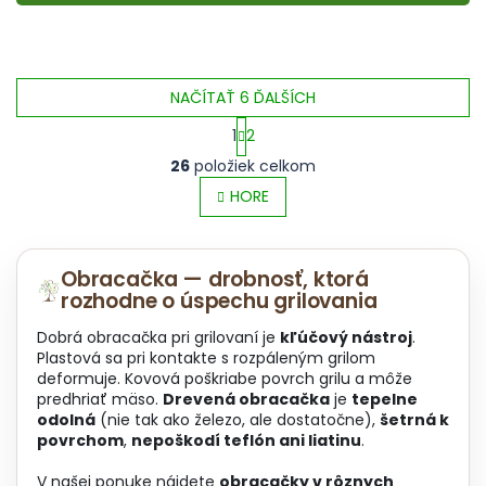
NAČÍTAŤ 6 ĎALŠÍCH
1
2
O
S
26
položiek celkom
v
t
l
HORE
r
á
á
d
n
a
k
Obracačka — drobnosť, ktorá
c
o
rozhodne o úspechu grilovania
i
v
e
a
Dobrá obracačka pri grilovaní je
kľúčový nástroj
.
p
n
Plastová sa pri kontakte s rozpáleným grilom
r
i
deformuje. Kovová poškriabe povrch grilu a môže
v
e
predhriať mäso.
Drevená obracačka
je
tepelne
k
odolná
(nie tak ako železo, ale dostatočne),
šetrná k
y
povrchom
,
nepoškodí teflón ani liatinu
.
v
ý
V našej ponuke nájdete
obracačky v rôznych
p