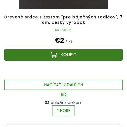
Drevené srdce s textom "pre báječných rodičov", 7
cm, český výrobok
SKLADEM
€2
/ ks
NAČÍTAŤ 12 ĎALŠÍCH
1
2
O
S
32
položiek celkom
v
t
l
HORE
r
á
á
d
n