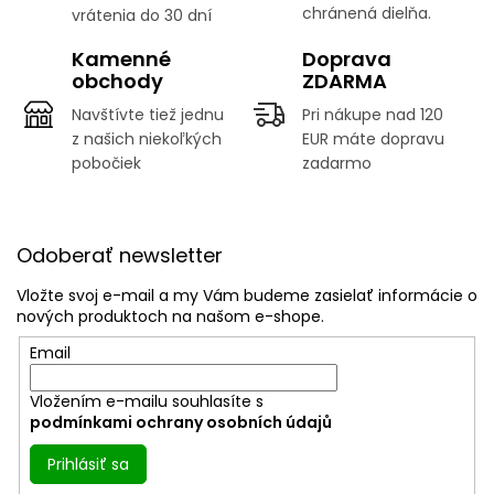
chránená dielňa.
vrátenia do 30 dní
Kamenné
Doprava
obchody
ZDARMA
Navštívte tiež jednu
Pri nákupe nad 120
z našich niekoľkých
EUR máte dopravu
pobočiek
zadarmo
Z
á
Odoberať newsletter
p
ä
Vložte svoj e-mail a my Vám budeme zasielať informácie o
t
nových produktoch na našom e-shope.
i
Email
e
Vložením e-mailu souhlasíte s
podmínkami ochrany osobních údajů
Prihlásiť sa