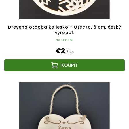
Drevená ozdoba koliesko - Otecko, 6 cm, český
výrobok
SKLADEM
€2
/ ks