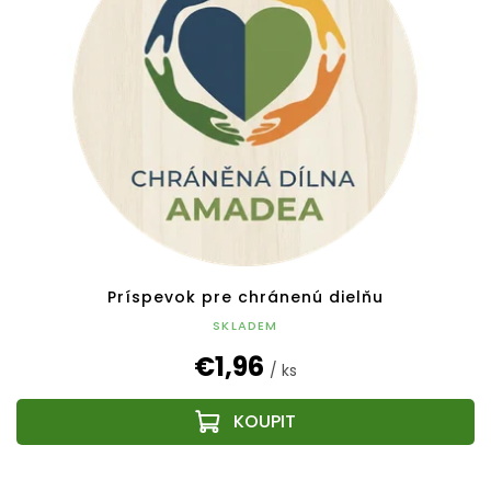
k
s
t
p
o
r
v
o
d
u
k
t
o
v
Príspevok pre chránenú dielňu
SKLADEM
€1,96
/ ks