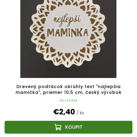
Drevený podtácok okrúhly text "najlepšia
mamička", priemer 10,5 cm, český výrobok
SKLADEM
€2,40
/ ks