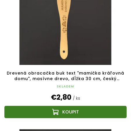
Drevená obracačka buk text "mamička kráľovná
domu", masívne drevo, dĺžka 30 cm, český
výrobok
SKLADEM
€2,80
/ ks