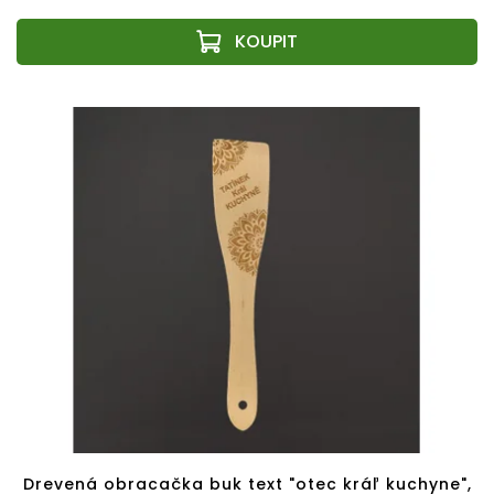
Drevená obracačka buk text "otec kráľ kuchyne",