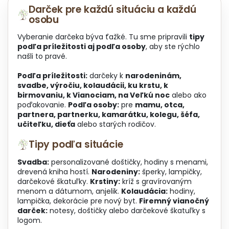
a
k
Darček pre každú situáciu a každú
c
o
osobu
i
v
e
a
Vyberanie darčeka býva ťažké. Tu sme pripravili
tipy
p
n
podľa príležitosti aj podľa osoby
, aby ste rýchlo
r
i
našli to pravé.
v
e
k
Podľa príležitosti:
darčeky k
narodeninám,
y
svadbe, výročiu, kolaudácii, ku krstu, k
v
birmovaniu, k Vianociam, na Veľkú noc
alebo ako
ý
poďakovanie.
Podľa osoby:
pre
mamu, otca,
p
partnera, partnerku, kamarátku, kolegu, šéfa,
i
učiteľku, dieťa
alebo starých rodičov.
s
u
Tipy podľa situácie
Svadba:
personalizované doštičky, hodiny s menami,
drevená kniha hostí.
Narodeniny:
šperky, lampičky,
darčekové škatuľky.
Krstiny:
kríž s gravírovaným
menom a dátumom, anjelik.
Kolaudácia:
hodiny,
lampička, dekorácie pre nový byt.
Firemný vianočný
darček:
notesy, doštičky alebo darčekové škatuľky s
logom.