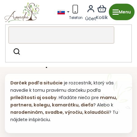
Prejsť
na
obsah
Drevená výroba z Česka
Darček podľa situácie
Hľadať
Podľa toho pre koho
Darček podľa situácie
je rozcestník, ktorý vás
navedie k tomu pravému darčeku podľa
príležitosti aj osoby
. Hľadáte niečo pre
mamu,
partnera, kolegu, kamarátku, dieťa
? Alebo k
narodeninám, svadbe, výročiu, kolaudácii
? Tu
nájdete inšpiráciu.