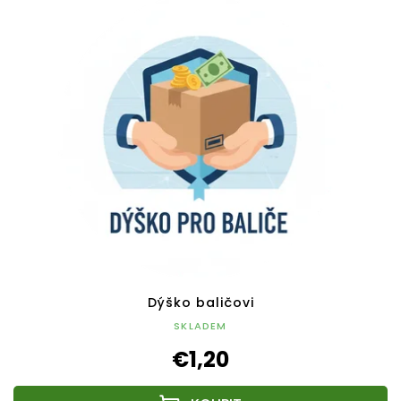
Dýško baličovi
SKLADEM
€1,20