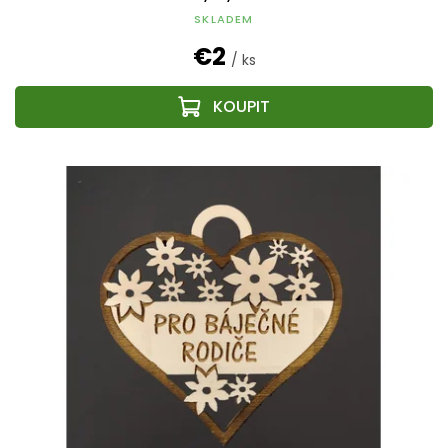
SKLADEM
€2
/ ks