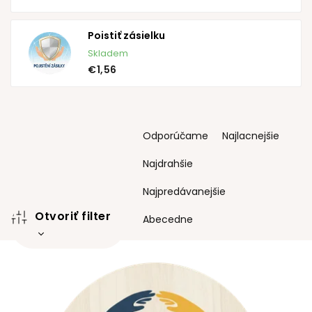
Poistiť zásielku
Skladem
€1,56
R
Odporúčame
Najlacnejšie
a
d
Najdrahšie
e
n
Najpredávanejšie
i
Otvoriť filter
e
Abecedne
p
r
V
o
ý
d
p
u
i