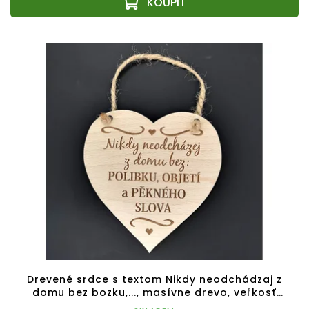
Drevené srdce s textom Nikdy neodchádzaj z
domu bez bozku,..., masívne drevo, veľkosť
16x15cm