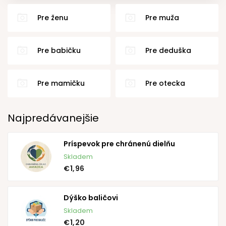
Pre ženu
Pre muža
Pre babičku
Pre deduška
Pre mamičku
Pre otecka
Najpredávanejšie
Príspevok pre chránenú dielňu
Skladem
€1,96
Dýško baličovi
Skladem
€1,20