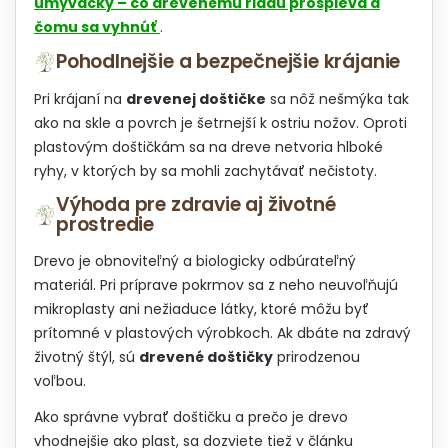
umývačky – čo drevenému riadu prospieva a
čomu sa vyhnúť
.
Pohodlnejšie a bezpečnejšie krájanie
Pri krájaní na
drevenej doštičke
sa nôž nešmýka tak
ako na skle a povrch je šetrnejší k ostriu nožov. Oproti
plastovým doštičkám sa na dreve netvoria hlboké
ryhy, v ktorých by sa mohli zachytávať nečistoty.
Výhoda pre zdravie aj životné
prostredie
Drevo je obnoviteľný a biologicky odbúrateľný
materiál. Pri príprave pokrmov sa z neho neuvoľňujú
mikroplasty ani nežiaduce látky, ktoré môžu byť
prítomné v plastových výrobkoch. Ak dbáte na zdravý
životný štýl, sú
drevené doštičky
prirodzenou
voľbou.
Ako správne vybrať doštičku a prečo je drevo
vhodnejšie ako plast, sa dozviete tiež v článku