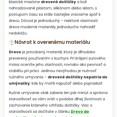
r
i
klasické masívne
drevené doštičky
a boli
v
e
nahradzované plastom, silikónom alebo sklom, s
k
postupom času sa stále častejšie vraciame späť k
y
v
drevu. Dôvod je jednoduchý – niektoré vlastnosti
ý
dreva moderné materiály jednoducho nahradiť
p
nedokážu.
i
s
Návrat k overenému materiálu
u
Drevo
je prirodzený materiál, ktorý je dlhodobo
preverený používaním v kuchyni. Pri krájaní surového
mäsa oceníte jeho vlastnosti, rovnako ako pevnosť a
stabilitu pri práci. Jedinou nevýhodou je nutnosť
ručného umývania –
drevené doštičky nepatria do
umývačky
, kde by mohli napučať alebo popraskať.
Ručné umývanie však zaberie len pár minút a správna
starostlivosť sa vám vráti v podobe dlhej životnosti a
zachovania krásneho vzhľadu doštičky. Viac o
starostlivosti sa dočítate v článku
Drevo do