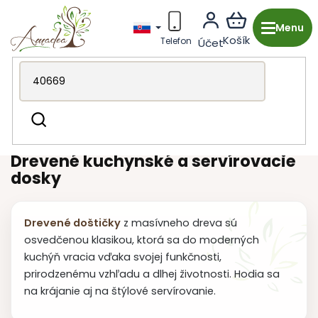
Prejsť
na
obsah
Drevená výroba z Česka
Kuchyňa & stolovanie
Hľadať
Dosky
Drevené kuchynské a servírovacie
dosky
Drevené doštičky
z masívneho dreva sú
osvedčenou klasikou, ktorá sa do moderných
kuchýň vracia vďaka svojej funkčnosti,
prirodzenému vzhľadu a dlhej životnosti. Hodia sa
na krájanie aj na štýlové servírovanie.