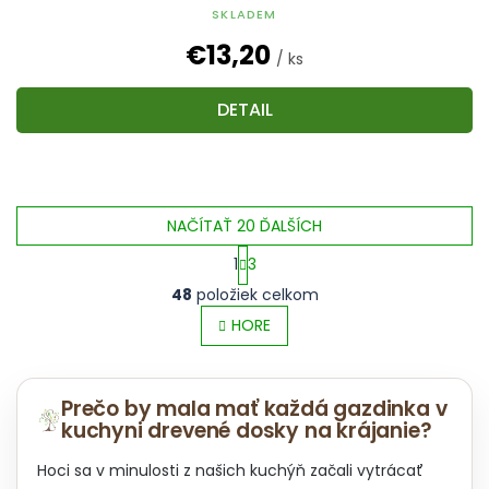
SKLADEM
€13,20
/ ks
DETAIL
NAČÍTAŤ 20 ĎALŠÍCH
1
3
O
S
48
položiek celkom
v
t
l
HORE
r
á
á
d
n
a
k
Prečo by mala mať každá gazdinka v
c
o
kuchyni drevené dosky na krájanie?
i
v
e
a
p
Hoci sa v minulosti z našich kuchýň začali vytrácať
n