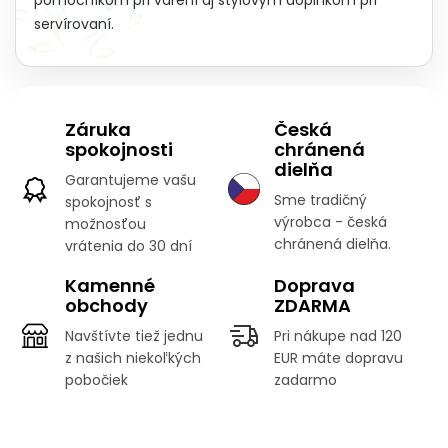
servírovaní.
Záruka
Česká
spokojnosti
chránená
dielňa
Garantujeme vašu
Sme tradičný
spokojnosť s
výrobca - česká
možnosťou
chránená dielňa.
vrátenia do 30 dní
Kamenné
Doprava
obchody
ZDARMA
Navštívte tiež jednu
Pri nákupe nad 120
z našich niekoľkých
EUR máte dopravu
pobočiek
zadarmo
Z