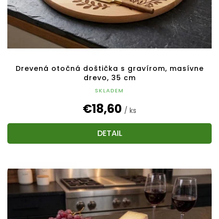
k
t
o
v
Drevená otočná doštička s gravírom, masívne
drevo, 35 cm
SKLADEM
€18,60
/ ks
DETAIL