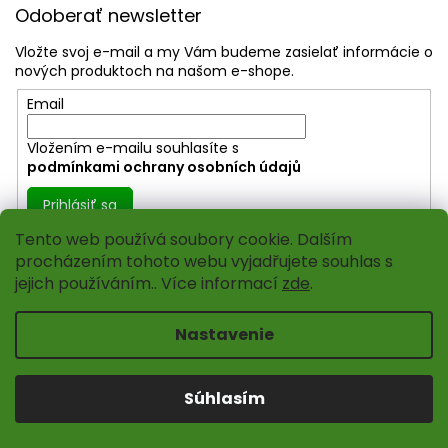
á
Odoberať newsletter
p
ä
Vložte svoj e-mail a my Vám budeme zasielať informácie o
t
nových produktoch na našom e-shope.
i
Email
e
Vložením e-mailu souhlasíte s
podmínkami ochrany osobních údajů
Prihlásiť sa
Tento web používá soubory cookie. Dalším
procházením tohoto webu vyjadřujete souhlas s
KONTAKTUJTE NÁS
jejich používáním.. Více informací
zde
.
Nastavenie
Zavolejte nám
PO-PÁ 8:00-14:00
+ 420 604 636 475
Súhlasím