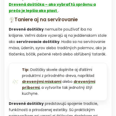
Drevená doštička – ako vybrať tú správnu a
prečo je lepšia ako plast
.
Taniere aj na servírovanie
Drevené doštičky
nemusíte používať iba na
krájanie. Veľmi dobre vyzerajú aj na jedálenskom stole
ako
servírovacie doštičky
. Hodia sa na servírovanie
mäsa, údenín, syrov alebo tradičných pokrmov, ako je
tlačenka, bôčik, pečené rebrá alebo obľúbený tatarák.
Tip:
Doštičky skvele doplníte aj ďalšími
produktmi z prírodného dreva, napríklad
drevenými miskami
alebo
drevenými
príbormi
, a vytvoríte tak jednotný štýl
kuchyne.
Drevené doštičky
predstavujú spojenie tradície,
funkčnosti a prirodzenej estetiky. Sú praktickým
pomocníkom pri varení aj štýlovým doplnkom pri