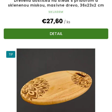
Drevená doštička na steak s príborom a
sklenenou miskou, masívne drevo, 36x23x2 cm
SKLADEM
€27,60
/ ks
DETAIL
TIP