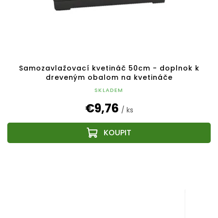
k
t
o
v
Samozavlažovací kvetináč 50cm - doplnok k
dreveným obalom na kvetináče
SKLADEM
€9,76
/ ks