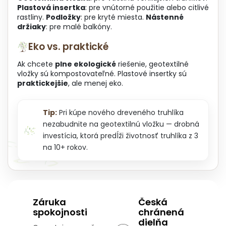
Plastová insertka
: pre vnútorné použitie alebo citlivé
rastliny.
Podložky
: pre kryté miesta.
Nástenné
držiaky
: pre malé balkóny.
Eko vs. praktické
Ak chcete
plne ekologické
riešenie, geotextilné
vložky sú kompostovateľné. Plastové insertky sú
praktickejšie
, ale menej eko.
Tip:
Pri kúpe nového dreveného truhlíka
nezabudnite na geotextilnú vložku — drobná
investícia, ktorá predĺži životnosť truhlíka z 3
na 10+ rokov.
Záruka
Česká
spokojnosti
chránená
dielňa