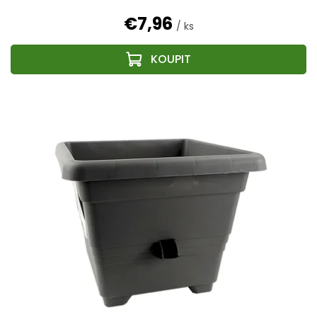
€7,96
/ ks