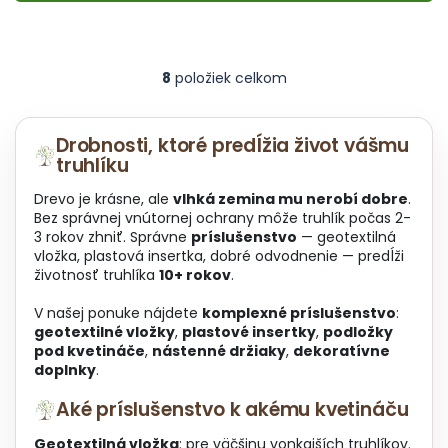
8
položiek celkom
O
v
l
á
Drobnosti, ktoré predĺžia život vášmu
d
truhlíku
a
c
Drevo je krásne, ale
vlhká zemina mu nerobí dobre
.
i
Bez správnej vnútornej ochrany môže truhlík počas 2-
e
3 rokov zhniť. Správne
príslušenstvo
— geotextilná
p
vložka, plastová insertka, dobré odvodnenie — predĺži
r
životnosť truhlíka
10+ rokov
.
v
k
V našej ponuke nájdete
komplexné príslušenstvo
:
y
geotextilné vložky
,
plastové insertky
,
podložky
v
pod kvetináče
,
nástenné držiaky
,
dekoratívne
ý
doplnky
.
p
Aké príslušenstvo k akému kvetináču
i
s
Geotextilná vložka
: pre väčšinu vonkajších truhlíkov.
u