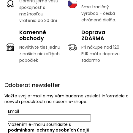
Garantujeme vašu
Sme tradičný
spokojnosť s
výrobca - česká
možnosťou
chránená dielňa.
vrátenia do 30 dní
Kamenné
Doprava
obchody
ZDARMA
Navštívte tiež jednu
Pri nákupe nad 120
z našich niekoľkých
EUR máte dopravu
pobočiek
zadarmo
Z
á
Odoberať newsletter
p
ä
Vložte svoj e-mail a my Vám budeme zasielať informácie o
t
nových produktoch na našom e-shope.
i
Email
e
Vložením e-mailu souhlasíte s
podmínkami ochrany osobních údajů