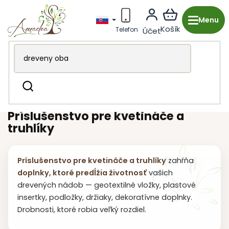
Prejsť
na
obsah
Drevená výroba z Česka
Záhrada & grilovanie
Hľadať
Príslušenstvo
Príslušenstvo pre kvetináče a
truhlíky
Príslušenstvo pre kvetináče a truhlíky
zahŕňa
doplnky, ktoré predĺžia životnosť
vašich
drevených nádob — geotextilné vložky, plastové
insertky, podložky, držiaky, dekoratívne doplnky.
Drobnosti, ktoré robia veľký rozdiel.