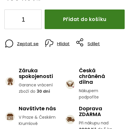
Přidat do košíku
Zeptat se
Hlídat
Sdílet
Záruka
Česká
spokojenosti
chráněná
dílna
Garance vrácení
Nákupem
zboží do
30 dní
podpoříte
Navštivte nás
Doprava
ZDARMA
V Praze & Českém
Při nákupu nad
Krumlově