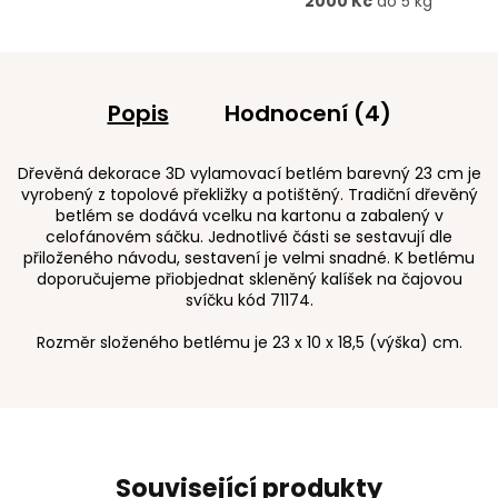
2000 Kč
do 5 kg
Popis
Hodnocení (4)
Dřevěná dekorace 3D vylamovací betlém barevný 23 cm je
vyrobený z topolové překližky a potištěný. Tradiční dřevěný
betlém se dodává vcelku na kartonu a zabalený v
celofánovém sáčku. Jednotlivé části se sestavují dle
přiloženého návodu, sestavení je velmi snadné. K betlému
doporučujeme přiobjednat skleněný kalíšek na čajovou
svíčku kód 71174.
Rozměr složeného betlému je 23 x 10 x 18,5 (výška) cm.
Související produkty