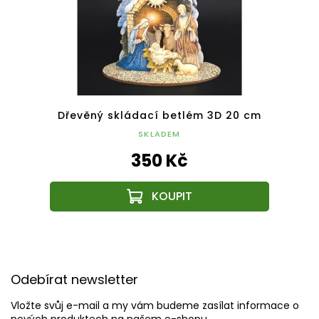
í betlém 3D 18 cm
Dřevěný skládací betlém 3D 20 cm
SKLADEM
350 Kč
Z
á
Odebírat newsletter
p
a
Vložte svůj e-mail a my vám budeme zasílat informace o