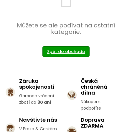
Můžete se ale podívat na ostatní
kategorie.
Zpět do obchodu
Záruka
Česká
spokojenosti
chráněná
dílna
Garance vrácení
Nákupem
zboží do
30 dní
podpoříte
Navštivte nás
Doprava
ZDARMA
V Praze & Českém