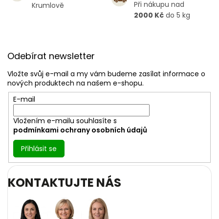
Při nákupu nad
Krumlově
2000 Kč
do 5 kg
Z
á
Odebírat newsletter
p
a
Vložte svůj e-mail a my vám budeme zasílat informace o
t
nových produktech na našem e-shopu.
í
E-mail
Vložením e-mailu souhlasíte s
podmínkami ochrany osobních údajů
Přihlásit se
KONTAKTUJTE NÁS