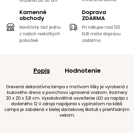
vrátenia do 30 dní
Kamenné
Doprava
obchody
ZDARMA
Navštívte tiež jednu
Pri nákupe nad 120
z našich niekoľkých
EUR máte dopravu
pobočiek
zadarmo
Popis
Hodnotenie
Drevená dekoratívna lampa s motívom líšky je vyrobená z
bukového dreva a povrchovo upravená voskom. Rozmery
20 x 20 x 3,8 cm. Vysokokvalitné osvetlenie LED sa napája z
dodaného 12 V zdroja napájania s vypínačom na kábli.
Lampa je zabalená v bielej darčekovej škatuli s priehľadným
vekom.