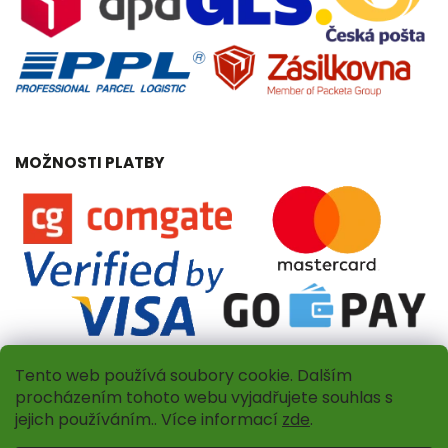
MOŽNOSTI PLATBY
Tento web používá soubory cookie. Dalším
procházením tohoto webu vyjadřujete souhlas s
jejich používáním.. Více informací
zde
.
Copyright 2026
Dřevěný obchůdek Amadea.cz
. Všetky