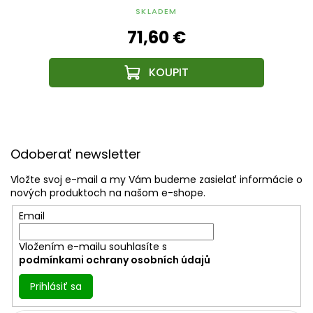
2V
trafom na 12V
SKLADEM
71,60 €
Z
á
Odoberať newsletter
p
ä
Vložte svoj e-mail a my Vám budeme zasielať informácie o
t
nových produktoch na našom e-shope.
i
Email
e
Vložením e-mailu souhlasíte s
podmínkami ochrany osobních údajů
Prihlásiť sa