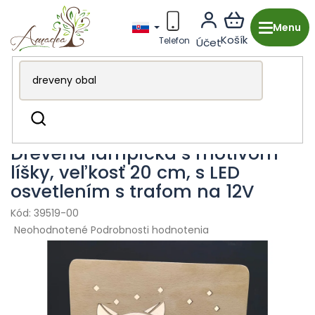
Prejsť
na
obsah
Drevená výroba z Česka
Dekorácie & Doplnky
Hľadať
Lampy
Drevená lampička s motívom
líšky, veľkosť 20 cm, s LED
osvetlením s trafom na 12V
39519-00
Priemerné
Neohodnotené
Podrobnosti hodnotenia
hodnotenie
produktu
je
0,0
z
5