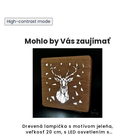
High-contrast mode
Mohlo by Vás zaujímať
om
Drevená lampička s motívom jeleňa,
Drev
LED
veľkosť 20 cm, s LED osvetlením s
veľk