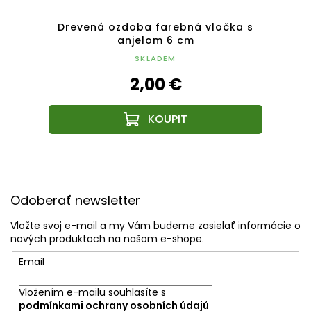
omček
Drevená ozdoba farebná vločka s
Drev
anjelom 6 cm
SKLADEM
2,00 €
Z
á
Odoberať newsletter
p
ä
Vložte svoj e-mail a my Vám budeme zasielať informácie o
t
nových produktoch na našom e-shope.
i
Email
e
Vložením e-mailu souhlasíte s
podmínkami ochrany osobních údajů