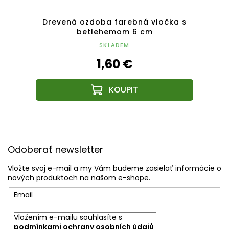
mček s
Drevená ozdoba farebná vločka s
Drev
betlehemom 6 cm
SKLADEM
1,60 €
Z
á
Odoberať newsletter
p
ä
Vložte svoj e-mail a my Vám budeme zasielať informácie o
t
nových produktoch na našom e-shope.
i
Email
e
Vložením e-mailu souhlasíte s
podmínkami ochrany osobních údajů