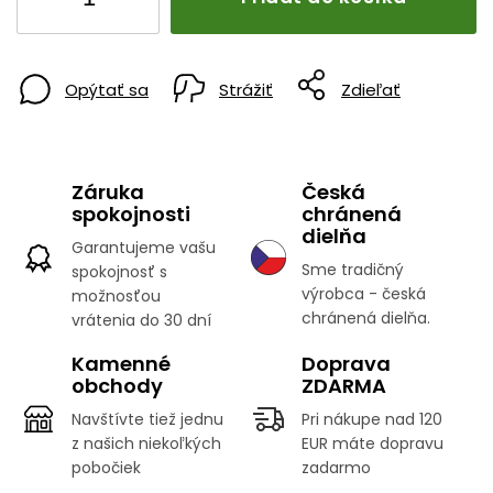
Opýtať sa
Strážiť
Zdieľať
Záruka
Česká
spokojnosti
chránená
dielňa
Garantujeme vašu
Sme tradičný
spokojnosť s
výrobca - česká
možnosťou
chránená dielňa.
vrátenia do 30 dní
Kamenné
Doprava
obchody
ZDARMA
Navštívte tiež jednu
Pri nákupe nad 120
z našich niekoľkých
EUR máte dopravu
pobočiek
zadarmo