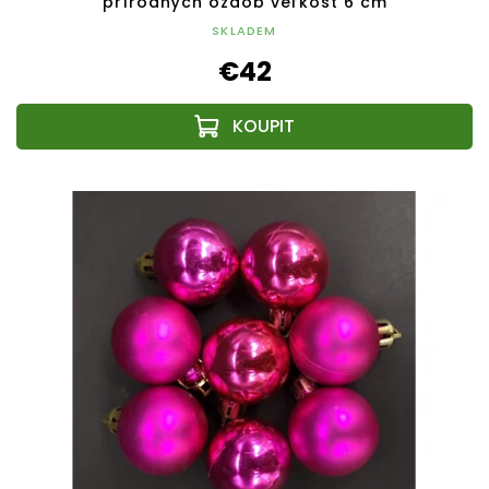
prírodných ozdôb veľkosť 6 cm
SKLADEM
€42