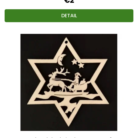
€2
DETAIL