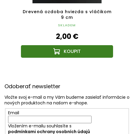
so
Drevená ozdoba hviezda s vláčikom
Drev
9 cm
SKLADEM
2,00 €
Z
á
Odoberať newsletter
p
ä
Vložte svoj e-mail a my Vám budeme zasielať informácie o
t
nových produktoch na našom e-shope.
i
Email
e
Vložením e-mailu souhlasíte s
podmínkami ochrany osobních údajů